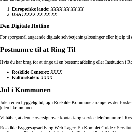
Europæiske lande:
XXXX XX XX XX
USA:
XXXX XX XX XX
Den Digitale Hotline
For spørgsmål angående digitale selvbetjeningsløsninger eller hjælp til
Postnumre til at Ring Til
Hvis du har brug for at ringe til en bestemt afdeling eller Institution i
Roskilde Centeret:
XXXX
Kulturskolen:
XXXX
Jul i Kommunen
Julen er en hyggelig tid, og i Roskilde Kommune arrangeres der forske
julen i kommunen.
Vi håber, at denne oversigt over kontakt- og service telefonnumre i Ro
Roskilde Byggesagsarkiv og Web Lager: En Komplet Guide
•
Servitut