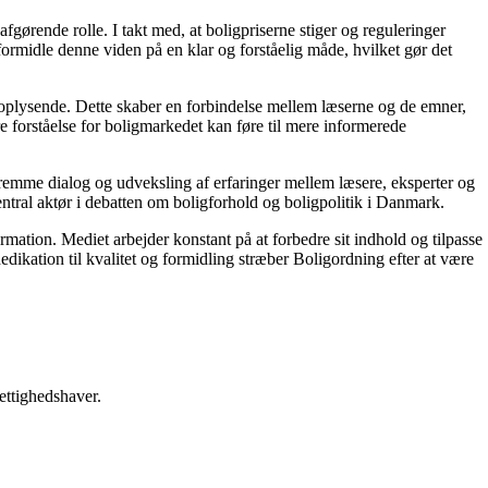
gørende rolle. I takt med, at boligpriserne stiger og reguleringer
 formidle denne viden på en klar og forståelig måde, hvilket gør det
g oplysende. Dette skaber en forbindelse mellem læserne og de emner,
re forståelse for boligmarkedet kan føre til mere informerede
 fremme dialog og udveksling af erfaringer mellem læsere, eksperter og
entral aktør i debatten om boligforhold og boligpolitik i Danmark.
ormation. Mediet arbejder konstant på at forbedre sit indhold og tilpasse
dikation til kvalitet og formidling stræber Boligordning efter at være
ettighedshaver.