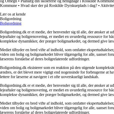
og Omegn
•
Planlæg din skoleferie og helligdage i Roskilde Kommun
Kommune
•
Hvad sker der på Roskilde Dyrskueplads i dag?
•
Aktivite
Lær os at kende
Boligordning
Boligordning
Boligordning.dk er et medie, der henvender sig til alle, der ønsker at 
lejeaftaler og boligrenovering, er mediet en uvurderlig ressource for b
komplekse dynamikker, der præger boligmarkedet, og dermed give læsern
Mediet tilbyder en bred vifte af indhold, som omfatter ekspertudtalelser
viden om bolig og boligmarkedet bliver tilgængelig for alle, uanset for
læserens forståelse af deres boligrelaterede udfordringer.
Boligordning.dk eksisterer som en reaktion på den stigende kompleksitet
ændres, er det blevet mere vigtigt end nogensinde for forbrugerne at hav
lettere for læserne at navigere i et ofte uoverskueligt landskab.
Boligordning.dk er et medie, der henvender sig til alle, der ønsker at 
lejeaftaler og boligrenovering, er mediet en uvurderlig ressource for b
komplekse dynamikker, der præger boligmarkedet, og dermed give læsern
Mediet tilbyder en bred vifte af indhold, som omfatter ekspertudtalelser
viden om bolig og boligmarkedet bliver tilgængelig for alle, uanset for
læserens forståelse af deres boligrelaterede udfordringer.