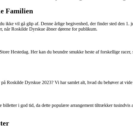
le Familien
ke vil gå glip af. Denne årlige begivenhed, der finder sted den 1. ju
cer, når Roskilde Dyrskue åbner dørene for publikum.
tore Hestedag. Her kan du beundre smukke heste af forskellige racer, se 
r på Roskilde Dyrskue 2023? Vi har samlet alt, hvad du behøver at vide 
 billetter i god tid, da dette populære arrangement tiltrækker tusindvis 
ter