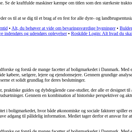
. Se de kraftfulde maskiner kæmpe om titlen som den stærkeste traktor
s til at se dig til et brag af en fest for alle dyre- og landbrugsentusia
emtid
•
Alt, du behøver at vide om bevaringsværdige bygninger
•
Bulder
ove indendørs og udendørs oplevelser
•
Roskilde Login: Alt hvad du ska
t udforske og forstå de mange facetter af boligmarkedet i Danmark. Med e
både købere, sælgere, lejere og ejendomsejere. Gennem grundige analyser
ne et solidt grundlag for deres beslutninger.
er, praktiske guides og dybdegående case-studier, der alle er designet ti
orudsætninger. Gennem en kombination af historiske perspektiver og aktue
t i boligmarkedet, hvor både økonomiske og sociale faktorer spiller en a
ve adgang til pålidelig information. Mediet tager derfor et ansvar for a
t udforske og forstå de mange facetter af boligmarkedet i Danmark. Med e