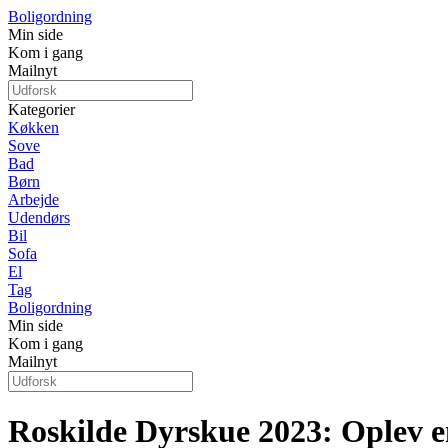
Boligordning
Min side
Kom i gang
Mailnyt
Kategorier
Køkken
Sove
Bad
Børn
Arbejde
Udendørs
Bil
Sofa
El
Tag
Boligordning
Min side
Kom i gang
Mailnyt
Roskilde Dyrskue 2023: Oplev 