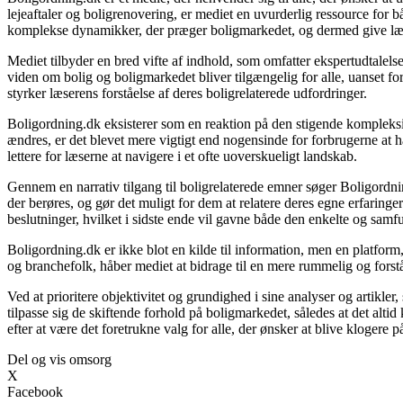
lejeaftaler og boligrenovering, er mediet en uvurderlig ressource for 
komplekse dynamikker, der præger boligmarkedet, og dermed give læser
Mediet tilbyder en bred vifte af indhold, som omfatter ekspertudtalels
viden om bolig og boligmarkedet bliver tilgængelig for alle, uanset f
styrker læserens forståelse af deres boligrelaterede udfordringer.
Boligordning.dk eksisterer som en reaktion på den stigende kompleksite
ændres, er det blevet mere vigtigt end nogensinde for forbrugerne at ha
lettere for læserne at navigere i et ofte uoverskueligt landskab.
Gennem en narrativ tilgang til boligrelaterede emner søger Boligordni
der berøres, og gør det muligt for dem at relatere deres egne erfaringe
beslutninger, hvilket i sidste ende vil gavne både den enkelte og sam
Boligordning.dk er ikke blot en kilde til information, men en platfor
og branchefolk, håber mediet at bidrage til en mere rummelig og forstå
Ved at prioritere objektivitet og grundighed i sine analyser og artikle
tilpasse sig de skiftende forhold på boligmarkedet, således at det alt
efter at være det foretrukne valg for alle, der ønsker at blive klogere
Del og vis omsorg
X
Facebook