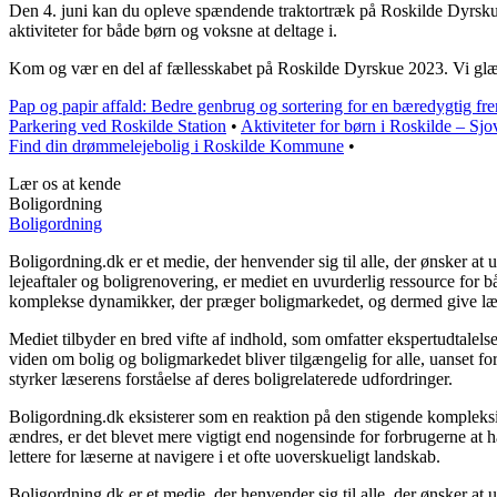
Den 4. juni kan du opleve spændende traktortræk på Roskilde Dyrskue
aktiviteter for både børn og voksne at deltage i.
Kom og vær en del af fællesskabet på Roskilde Dyrskue 2023. Vi glæder o
Pap og papir affald: Bedre genbrug og sortering for en bæredygtig fr
Parkering ved Roskilde Station
•
Aktiviteter for børn i Roskilde – Sj
Find din drømmelejebolig i Roskilde Kommune
•
Lær os at kende
Boligordning
Boligordning
Boligordning.dk er et medie, der henvender sig til alle, der ønsker a
lejeaftaler og boligrenovering, er mediet en uvurderlig ressource for 
komplekse dynamikker, der præger boligmarkedet, og dermed give læser
Mediet tilbyder en bred vifte af indhold, som omfatter ekspertudtalels
viden om bolig og boligmarkedet bliver tilgængelig for alle, uanset f
styrker læserens forståelse af deres boligrelaterede udfordringer.
Boligordning.dk eksisterer som en reaktion på den stigende kompleksite
ændres, er det blevet mere vigtigt end nogensinde for forbrugerne at ha
lettere for læserne at navigere i et ofte uoverskueligt landskab.
Boligordning.dk er et medie, der henvender sig til alle, der ønsker a