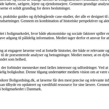
både købere, sælgere, lejere og ejendomsejere. Gennem grundige analyser
ne et solidt grundlag for deres beslutninger.
er, praktiske guides og dybdegående case-studier, der alle er designet ti
orudsætninger. Gennem en kombination af historiske perspektiver og aktue
t i boligmarkedet, hvor både økonomiske og sociale faktorer spiller en a
ve adgang til pålidelig information. Mediet tager derfor et ansvar for a
ng at engagere læserne ved at fortælle historier, der både er relevante
r til de præsenterede analyser og betragtninger. Mediet mener, at en dyb
fundet som helhed.
m, der forbinder mennesker med fælles interesser og udfordringer. Ved a
elig boligkultur. Denne tilgang understøtter mediets vision om at være 
r, sikrer Boligordning.dk, at læserne får den mest præcise og relevante i
id kan tilbyde en opdateret og værdifuld ressource for sine læsere. Genn
 på boligmarkedet i Danmark.