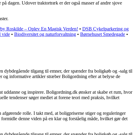
 på dagen. Udover traktortræk er der også masser af andre sjove
ster.
by Roskilde – Oplev En Magisk Verden!
•
DSB Cykelparkering og
l vide
•
Biodiversitet og naturforvaltning
•
Børnehuset Smedegade
•
n dybdegående tilgang til emner, der spænder fra boligkøb og -salg til
 og informative artikler stræber Boligordning efter at belyse de
l at uddanne og inspirere. Boligordning.dk ønsker at skabe et rum, hvor
lle tendenser søger mediet at forene teori med praksis, hvilket
fgørende rolle. I takt med, at boligpriserne stiger og reguleringer
t formidle denne viden på en klar og forståelig måde, hvilket gør det
n dybdegående tilgang til emner, der spænder fra boligkøb og -salg til