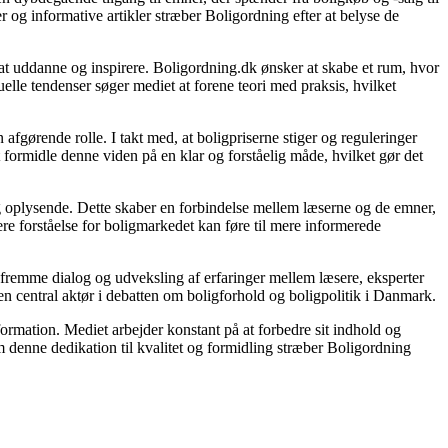
 og informative artikler stræber Boligordning efter at belyse de
l at uddanne og inspirere. Boligordning.dk ønsker at skabe et rum, hvor
lle tendenser søger mediet at forene teori med praksis, hvilket
fgørende rolle. I takt med, at boligpriserne stiger og reguleringer
t formidle denne viden på en klar og forståelig måde, hvilket gør det
 og oplysende. Dette skaber en forbindelse mellem læserne og de emner,
ere forståelse for boligmarkedet kan føre til mere informerede
t fremme dialog og udveksling af erfaringer mellem læsere, eksperter
en central aktør i debatten om boligforhold og boligpolitik i Danmark.
nformation. Mediet arbejder konstant på at forbedre sit indhold og
em denne dedikation til kvalitet og formidling stræber Boligordning