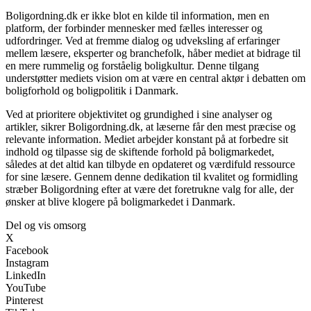
Boligordning.dk er ikke blot en kilde til information, men en
platform, der forbinder mennesker med fælles interesser og
udfordringer. Ved at fremme dialog og udveksling af erfaringer
mellem læsere, eksperter og branchefolk, håber mediet at bidrage til
en mere rummelig og forståelig boligkultur. Denne tilgang
understøtter mediets vision om at være en central aktør i debatten om
boligforhold og boligpolitik i Danmark.
Ved at prioritere objektivitet og grundighed i sine analyser og
artikler, sikrer Boligordning.dk, at læserne får den mest præcise og
relevante information. Mediet arbejder konstant på at forbedre sit
indhold og tilpasse sig de skiftende forhold på boligmarkedet,
således at det altid kan tilbyde en opdateret og værdifuld ressource
for sine læsere. Gennem denne dedikation til kvalitet og formidling
stræber Boligordning efter at være det foretrukne valg for alle, der
ønsker at blive klogere på boligmarkedet i Danmark.
Del og vis omsorg
X
Facebook
Instagram
LinkedIn
YouTube
Pinterest