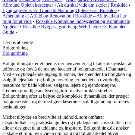
Allround Oplevelsescenter
•
Alt du skal vide om skoler i Roskilde
•
Lynghøjsøerne: En Guide til Natur og Oplevelser i Roskilde
•
Afhentning af Affald og Renovation i Roskilde – Alt hvad du har
brug for at vide
•
Roskilde Kommune indbyggertal og Kommunale
Nøgletal
•
Roskilde Byggesagsarkiv og Web Lager: En Komplet
Guide
•
Lær os at kende
Boligordning
Boligordning
Boligordning.dk er et medie, der henvender sig til alle, der ønsker at
udforske og forstå de mange facetter af boligmarkedet i Danmark.
Med en dybdegående tilgang til emner, der spænder fra boligkøb og
-salg til lejeaftaler og boligrenovering, er mediet en uvurderlig
ressource for både købere, sælgere, lejere og ejendomsejere.
Gennem grundige analyser og informative artikler stræber
Boligordning efter at belyse de komplekse dynamikker, der præger
boligmarkedet, og dermed give læserne et solidt grundlag for deres
beslutninger.
Mediet tilbyder en bred vifte af indhold, som omfatter
ekspertudtalelser, praktiske guides og dybdegående case-studier, der
alle er designet til at uddanne og inspirere. Boligordning.dk ønsker
at skabe et rum, hvor viden om bolig og boligmarkedet bliver