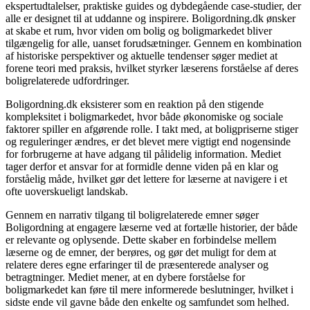
ekspertudtalelser, praktiske guides og dybdegående case-studier, der
alle er designet til at uddanne og inspirere. Boligordning.dk ønsker
at skabe et rum, hvor viden om bolig og boligmarkedet bliver
tilgængelig for alle, uanset forudsætninger. Gennem en kombination
af historiske perspektiver og aktuelle tendenser søger mediet at
forene teori med praksis, hvilket styrker læserens forståelse af deres
boligrelaterede udfordringer.
Boligordning.dk eksisterer som en reaktion på den stigende
kompleksitet i boligmarkedet, hvor både økonomiske og sociale
faktorer spiller en afgørende rolle. I takt med, at boligpriserne stiger
og reguleringer ændres, er det blevet mere vigtigt end nogensinde
for forbrugerne at have adgang til pålidelig information. Mediet
tager derfor et ansvar for at formidle denne viden på en klar og
forståelig måde, hvilket gør det lettere for læserne at navigere i et
ofte uoverskueligt landskab.
Gennem en narrativ tilgang til boligrelaterede emner søger
Boligordning at engagere læserne ved at fortælle historier, der både
er relevante og oplysende. Dette skaber en forbindelse mellem
læserne og de emner, der berøres, og gør det muligt for dem at
relatere deres egne erfaringer til de præsenterede analyser og
betragtninger. Mediet mener, at en dybere forståelse for
boligmarkedet kan føre til mere informerede beslutninger, hvilket i
sidste ende vil gavne både den enkelte og samfundet som helhed.