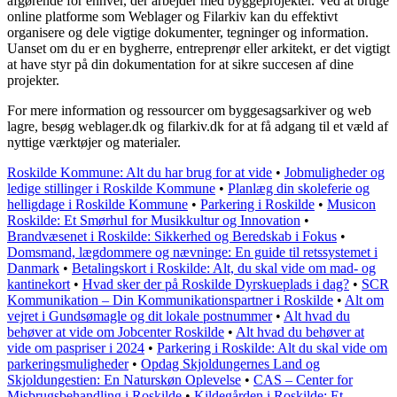
afgørende for enhver, der arbejder med byggeprojekter. Ved at bruge
online platforme som Weblager og Filarkiv kan du effektivt
organisere og dele vigtige dokumenter, tegninger og information.
Uanset om du er en bygherre, entreprenør eller arkitekt, er det vigtigt
at have styr på din dokumentation for at sikre succesen af dine
projekter.
For mere information og ressourcer om byggesagsarkiver og web
lagre, besøg weblager.dk og filarkiv.dk for at få adgang til et væld af
nyttige værktøjer og materialer.
Roskilde Kommune: Alt du har brug for at vide
•
Jobmuligheder og
ledige stillinger i Roskilde Kommune
•
Planlæg din skoleferie og
helligdage i Roskilde Kommune
•
Parkering i Roskilde
•
Musicon
Roskilde: Et Smørhul for Musikkultur og Innovation
•
Brandvæsenet i Roskilde: Sikkerhed og Beredskab i Fokus
•
Domsmand, lægdommere og nævninge: En guide til retssystemet i
Danmark
•
Betalingskort i Roskilde: Alt, du skal vide om mad- og
kantinekort
•
Hvad sker der på Roskilde Dyrskueplads i dag?
•
SCR
Kommunikation – Din Kommunikationspartner i Roskilde
•
Alt om
vejret i Gundsømagle og dit lokale postnummer
•
Alt hvad du
behøver at vide om Jobcenter Roskilde
•
Alt hvad du behøver at
vide om paspriser i 2024
•
Parkering i Roskilde: Alt du skal vide om
parkeringsmuligheder
•
Opdag Skjoldungernes Land og
Skjoldungestien: En Naturskøn Oplevelse
•
CAS – Center for
Misbrugsbehandling i Roskilde
•
Kildegården i Roskilde: Et