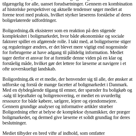
tilgængelig for alle, uanset forudsætninger. Gennem en kombination
af historiske perspektiver og aktuelle tendenser søger mediet at
forene teori med praksis, hvilket styrker læserens forståelse af deres
boligrelaterede udfordringer.
Boligordning.dk eksisterer som en reaktion på den stigende
kompleksitet i boligmarkedet, hvor både økonomiske og sociale
faktorer spiller en afgørende rolle. I takt med, at boligpriserne stiger
og reguleringer ændres, er det blevet mere vigtigt end nogensinde
for forbrugerne at have adgang til pålidelig information. Mediet
tager derfor et ansvar for at formidle denne viden på en klar og
forståelig måde, hvilket gør det lettere for læserne at navigere i et
ofte uoverskueligt landskab.
Boligordning.dk er et medie, der henvender sig til alle, der ønsker at
udforske og forstå de mange facetter af boligmarkedet i Danmark.
Med en dybdegående tilgang til emner, der spænder fra boligkøb og
-salg til lejeaftaler og boligrenovering, er mediet en uvurderlig
ressource for både købere, sælgere, lejere og ejendomsejere.
Gennem grundige analyser og informative artikler stræber
Boligordning efter at belyse de komplekse dynamikker, der præger
boligmarkedet, og dermed give læserne et solidt grundlag for deres
beslutninger.
Mediet tilbyder en bred vifte af indhold, som omfatter