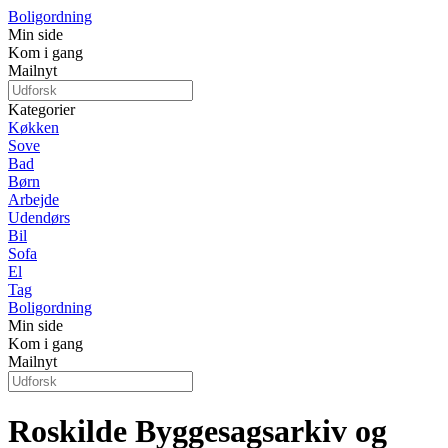
Boligordning
Min side
Kom i gang
Mailnyt
Kategorier
Køkken
Sove
Bad
Børn
Arbejde
Udendørs
Bil
Sofa
El
Tag
Boligordning
Min side
Kom i gang
Mailnyt
Roskilde Byggesagsarkiv og