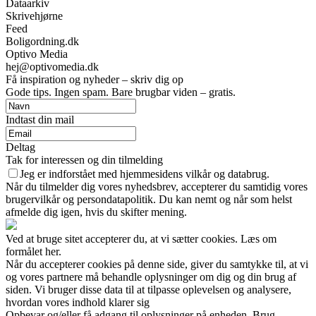
Dataarkiv
Skrivehjørne
Feed
Boligordning.dk
Optivo Media
hej@optivomedia.dk
Få inspiration og nyheder – skriv dig op
Gode tips. Ingen spam. Bare brugbar viden – gratis.
Indtast din mail
Deltag
Tak for interessen og din tilmelding
Jeg er indforstået med hjemmesidens vilkår og databrug.
Når du tilmelder dig vores nyhedsbrev, accepterer du samtidig vores
brugervilkår og persondatapolitik. Du kan nemt og når som helst
afmelde dig igen, hvis du skifter mening.
Ved at bruge sitet accepterer du, at vi sætter cookies. Læs om
formålet her.
Når du accepterer cookies på denne side, giver du samtykke til, at vi
og vores partnere må behandle oplysninger om dig og din brug af
siden. Vi bruger disse data til at tilpasse oplevelsen og analysere,
hvordan vores indhold klarer sig
Opbevar og/eller få adgang til oplysninger på enheden. Brug