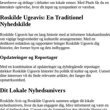
læserbreve og deltage i debatter om lokale emner. Med Pluds får du en
interaktiv oplevelse, hvor dit input og synspunkter er værdsat.
Roskilde Ugeavis: En Traditionel
Nyhedskilde
Roskilde Ugeavis har en lang historie med at informere lokalsamfundet
om vigtige begivenheder og kulturelle arrangementer. Med en
dedikeret redaktion og rapportører bringer Roskilde Ugeavis dig
historier, der former byen og dets indbyggere.
Opdateringer og Reportager
Med en kombination af opdateringer og dybdegående reportager
dækker Roskilde Ugeavis historier fra politik til kultur og sport. Uanset
dine interesser vil du finde relevante artikler, der fanger din
opmærksomhed.
Dit Lokale Nyhedsunivers
Roskilde Avis og Roskilde Ugeavis sammen udgør dit lokale
nyhedsunivers, hvor du kan engagere dig, blive informeret og være en
del af fællesskabet. Uanset om du foretrækker den digitale tilgang via