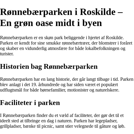
Rønnebærparken i Roskilde –
En grøn oase midt i byen
Rønnebærparken er en skøn park beliggende i hjertet af Roskilde.
Parken er kendt for sine smukke rønnebærtræer, der blomstrer i foråret
og skaber en vidunderlig atmosfære for både lokalbefolkningen og
turister.
Historien bag Rønnebærparken
Rønnebærparken har en lang historie, der går langt tilbage i tid. Parken
blev anlagt i det 19. århundrede og har siden været et populært
udflugtsmål for både børnefamilier, motionister og naturelskere.
Faciliteter i parken
I Rønnebærparken finder du et væld af faciliteter, der gør det til et
ideelt sted at tilbringe en dag i naturen. Parken har legepladser,
grillpladser, bænke til picnic, samt stier velegnede til gåture og løb.