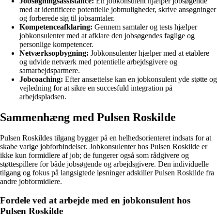
Jobsøgningsassistance:
En jobkonsulent hjælper jobsøgende
med at identificere potentielle jobmuligheder, skrive ansøgninger
og forberede sig til jobsamtaler.
Kompetenceafklaring:
Gennem samtaler og tests hjælper
jobkonsulenter med at afklare den jobsøgendes faglige og
personlige kompetencer.
Netværksopbygning:
Jobkonsulenter hjælper med at etablere
og udvide netværk med potentielle arbejdsgivere og
samarbejdspartnere.
Jobcoaching:
Efter ansættelse kan en jobkonsulent yde støtte og
vejledning for at sikre en succesfuld integration på
arbejdspladsen.
Sammenhæng med Pulsen Roskilde
Pulsen Roskildes tilgang bygger på en helhedsorienteret indsats for at
skabe varige jobforbindelser. Jobkonsulenter hos Pulsen Roskilde er
ikke kun formidlere af job; de fungerer også som rådgivere og
støttespillere for både jobsøgende og arbejdsgivere. Den individuelle
tilgang og fokus på langsigtede løsninger adskiller Pulsen Roskilde fra
andre jobformidlere.
Fordele ved at arbejde med en jobkonsulent hos
Pulsen Roskilde