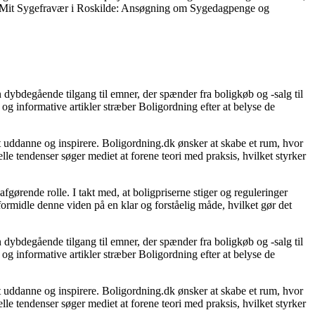
Mit Sygefravær i Roskilde: Ansøgning om Sygedagpenge og
 dybdegående tilgang til emner, der spænder fra boligkøb og -salg til
og informative artikler stræber Boligordning efter at belyse de
 at uddanne og inspirere. Boligordning.dk ønsker at skabe et rum, hvor
le tendenser søger mediet at forene teori med praksis, hvilket styrker
gørende rolle. I takt med, at boligpriserne stiger og reguleringer
 formidle denne viden på en klar og forståelig måde, hvilket gør det
 dybdegående tilgang til emner, der spænder fra boligkøb og -salg til
og informative artikler stræber Boligordning efter at belyse de
 at uddanne og inspirere. Boligordning.dk ønsker at skabe et rum, hvor
le tendenser søger mediet at forene teori med praksis, hvilket styrker