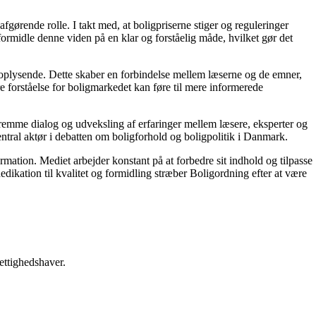
gørende rolle. I takt med, at boligpriserne stiger og reguleringer
 formidle denne viden på en klar og forståelig måde, hvilket gør det
g oplysende. Dette skaber en forbindelse mellem læserne og de emner,
re forståelse for boligmarkedet kan føre til mere informerede
 fremme dialog og udveksling af erfaringer mellem læsere, eksperter og
entral aktør i debatten om boligforhold og boligpolitik i Danmark.
ormation. Mediet arbejder konstant på at forbedre sit indhold og tilpasse
dikation til kvalitet og formidling stræber Boligordning efter at være
ettighedshaver.