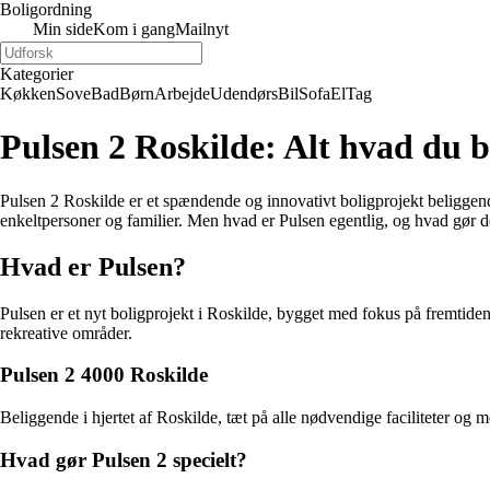
Boligordning
Min side
Kom i gang
Mailnyt
Kategorier
Køkken
Sove
Bad
Børn
Arbejde
Udendørs
Bil
Sofa
El
Tag
Pulsen 2 Roskilde: Alt hvad du b
Pulsen 2 Roskilde er et spændende og innovativt boligprojekt beliggende
enkeltpersoner og familier. Men hvad er Pulsen egentlig, og hvad gør de
Hvad er Pulsen?
Pulsen er et nyt boligprojekt i Roskilde, bygget med fokus på fremtide
rekreative områder.
Pulsen 2 4000 Roskilde
Beliggende i hjertet af Roskilde, tæt på alle nødvendige faciliteter og 
Hvad gør Pulsen 2 specielt?