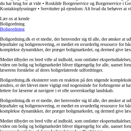
du har brug for at vide
•
Roskilde Borgerservice og Borgerservice i Ge
Kontaktoplysninger
•
Servitutter på ejendom: Alt hvad du behøver at vi
Lær os at kende
Boligordning
Boligordning
Boligordning.dk er et medie, der henvender sig til alle, der ønsker at 
lejeaftaler og boligrenovering, er mediet en uvurderlig ressource for b
komplekse dynamikker, der præger boligmarkedet, og dermed give læsern
Mediet tilbyder en bred vifte af indhold, som omfatter ekspertudtalelser
viden om bolig og boligmarkedet bliver tilgængelig for alle, uanset for
læserens forståelse af deres boligrelaterede udfordringer.
Boligordning.dk eksisterer som en reaktion på den stigende kompleksitet
ændres, er det blevet mere vigtigt end nogensinde for forbrugerne at hav
lettere for læserne at navigere i et ofte uoverskueligt landskab.
Boligordning.dk er et medie, der henvender sig til alle, der ønsker at 
lejeaftaler og boligrenovering, er mediet en uvurderlig ressource for b
komplekse dynamikker, der præger boligmarkedet, og dermed give læsern
Mediet tilbyder en bred vifte af indhold, som omfatter ekspertudtalelser
viden om bolig og boligmarkedet bliver tilgængelig for alle, uanset for