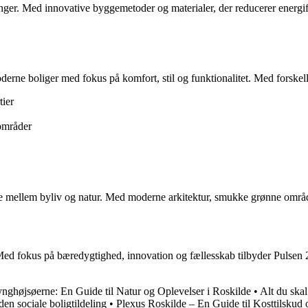
inger. Med innovative byggemetoder og materialer, der reducerer energi
derne boliger med fokus på komfort, stil og funktionalitet. Med forskel
tier
områder
e mellem byliv og natur. Med moderne arkitektur, smukke grønne områder 
. Med fokus på bæredygtighed, innovation og fællesskab tilbyder Pulsen 2
nghøjsøerne: En Guide til Natur og Oplevelser i Roskilde
•
Alt du skal
en sociale boligtildeling
•
Plexus Roskilde – En Guide til Kosttilskud