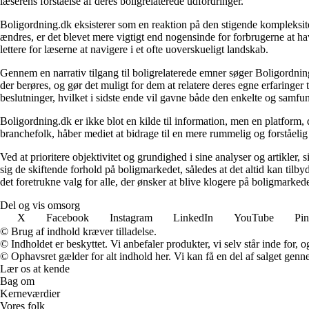
læserens forståelse af deres boligrelaterede udfordringer.
Boligordning.dk eksisterer som en reaktion på den stigende kompleksitet
ændres, er det blevet mere vigtigt end nogensinde for forbrugerne at hav
lettere for læserne at navigere i et ofte uoverskueligt landskab.
Gennem en narrativ tilgang til boligrelaterede emner søger Boligordning
der berøres, og gør det muligt for dem at relatere deres egne erfaringer
beslutninger, hvilket i sidste ende vil gavne både den enkelte og samf
Boligordning.dk er ikke blot en kilde til information, men en platform
branchefolk, håber mediet at bidrage til en mere rummelig og forståelig
Ved at prioritere objektivitet og grundighed i sine analyser og artikler,
sig de skiftende forhold på boligmarkedet, således at det altid kan tilb
det foretrukne valg for alle, der ønsker at blive klogere på boligmarke
Del og vis omsorg
X
Facebook
Instagram
LinkedIn
YouTube
Pin
© Brug af indhold kræver tilladelse.
© Indholdet er beskyttet. Vi anbefaler produkter, vi selv står inde for
© Ophavsret gælder for alt indhold her. Vi kan få en del af salget genne
Lær os at kende
Bag om
Kerneværdier
Vores folk