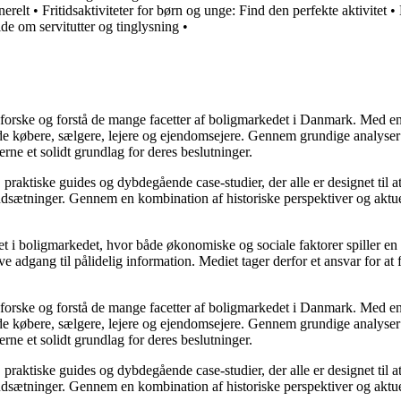
nerelt
•
Fritidsaktiviteter for børn og unge: Find den perfekte aktivitet
•
de om servitutter og tinglysning
•
udforske og forstå de mange facetter af boligmarkedet i Danmark. Med en
åde købere, sælgere, lejere og ejendomsejere. Gennem grundige analyser 
e et solidt grundlag for deres beslutninger.
, praktiske guides og dybdegående case-studier, der alle er designet til
udsætninger. Gennem en kombination af historiske perspektiver og aktuel
 i boligmarkedet, hvor både økonomiske og sociale faktorer spiller en af
e adgang til pålidelig information. Mediet tager derfor et ansvar for at
udforske og forstå de mange facetter af boligmarkedet i Danmark. Med en
åde købere, sælgere, lejere og ejendomsejere. Gennem grundige analyser 
e et solidt grundlag for deres beslutninger.
, praktiske guides og dybdegående case-studier, der alle er designet til
udsætninger. Gennem en kombination af historiske perspektiver og aktuel