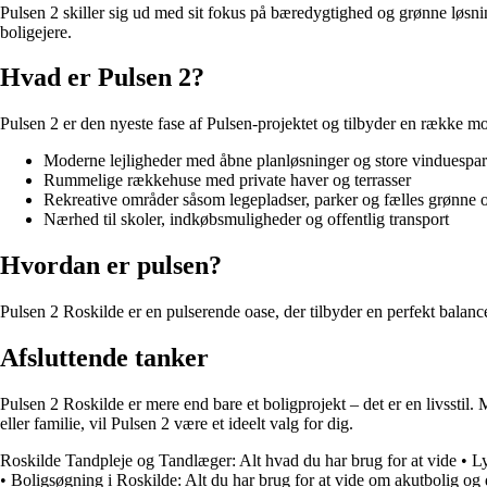
Pulsen 2 skiller sig ud med sit fokus på bæredygtighed og grønne løsn
boligejere.
Hvad er Pulsen 2?
Pulsen 2 er den nyeste fase af Pulsen-projektet og tilbyder en række mo
Moderne lejligheder med åbne planløsninger og store vinduespar
Rummelige rækkehuse med private haver og terrasser
Rekreative områder såsom legepladser, parker og fælles grønne 
Nærhed til skoler, indkøbsmuligheder og offentlig transport
Hvordan er pulsen?
Pulsen 2 Roskilde er en pulserende oase, der tilbyder en perfekt balanc
Afsluttende tanker
Pulsen 2 Roskilde er mere end bare et boligprojekt – det er en livsstil
eller familie, vil Pulsen 2 være et ideelt valg for dig.
Roskilde Tandpleje og Tandlæger: Alt hvad du har brug for at vide
•
Ly
•
Boligsøgning i Roskilde: Alt du har brug for at vide om akutbolig og d