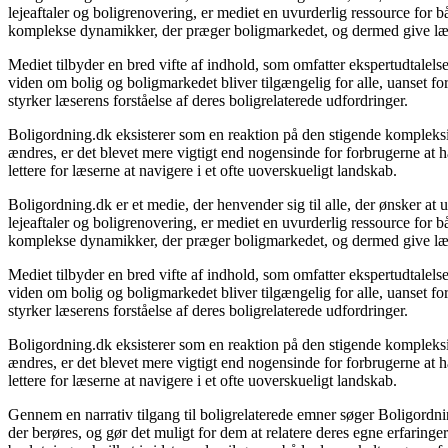
lejeaftaler og boligrenovering, er mediet en uvurderlig ressource for 
komplekse dynamikker, der præger boligmarkedet, og dermed give læser
Mediet tilbyder en bred vifte af indhold, som omfatter ekspertudtalels
viden om bolig og boligmarkedet bliver tilgængelig for alle, uanset f
styrker læserens forståelse af deres boligrelaterede udfordringer.
Boligordning.dk eksisterer som en reaktion på den stigende kompleksite
ændres, er det blevet mere vigtigt end nogensinde for forbrugerne at ha
lettere for læserne at navigere i et ofte uoverskueligt landskab.
Boligordning.dk er et medie, der henvender sig til alle, der ønsker a
lejeaftaler og boligrenovering, er mediet en uvurderlig ressource for 
komplekse dynamikker, der præger boligmarkedet, og dermed give læser
Mediet tilbyder en bred vifte af indhold, som omfatter ekspertudtalels
viden om bolig og boligmarkedet bliver tilgængelig for alle, uanset f
styrker læserens forståelse af deres boligrelaterede udfordringer.
Boligordning.dk eksisterer som en reaktion på den stigende kompleksite
ændres, er det blevet mere vigtigt end nogensinde for forbrugerne at ha
lettere for læserne at navigere i et ofte uoverskueligt landskab.
Gennem en narrativ tilgang til boligrelaterede emner søger Boligordni
der berøres, og gør det muligt for dem at relatere deres egne erfaringe