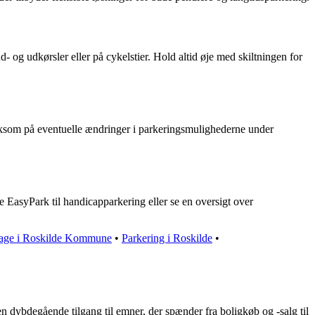
 og udkørsler eller på cykelstier. Hold altid øje med skiltningen for
mærksom på eventuelle ændringer i parkeringsmulighederne under
EasyPark til handicapparkering eller se en oversigt over
gdage i Roskilde Kommune
•
Parkering i Roskilde
•
n dybdegående tilgang til emner, der spænder fra boligkøb og -salg til