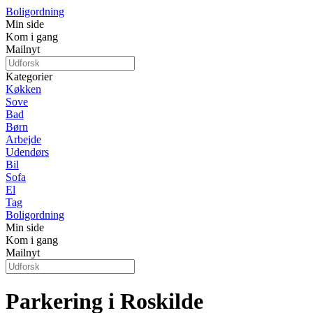
Boligordning
Min side
Kom i gang
Mailnyt
Kategorier
Køkken
Sove
Bad
Børn
Arbejde
Udendørs
Bil
Sofa
El
Tag
Boligordning
Min side
Kom i gang
Mailnyt
Parkering i Roskilde