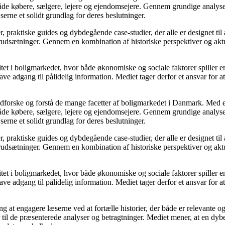
både købere, sælgere, lejere og ejendomsejere. Gennem grundige analyser
ne et solidt grundlag for deres beslutninger.
er, praktiske guides og dybdegående case-studier, der alle er designet ti
orudsætninger. Gennem en kombination af historiske perspektiver og aktue
t i boligmarkedet, hvor både økonomiske og sociale faktorer spiller en a
ve adgang til pålidelig information. Mediet tager derfor et ansvar for a
t udforske og forstå de mange facetter af boligmarkedet i Danmark. Med e
både købere, sælgere, lejere og ejendomsejere. Gennem grundige analyser
ne et solidt grundlag for deres beslutninger.
er, praktiske guides og dybdegående case-studier, der alle er designet ti
orudsætninger. Gennem en kombination af historiske perspektiver og aktue
t i boligmarkedet, hvor både økonomiske og sociale faktorer spiller en a
ve adgang til pålidelig information. Mediet tager derfor et ansvar for a
ng at engagere læserne ved at fortælle historier, der både er relevante
r til de præsenterede analyser og betragtninger. Mediet mener, at en dyb