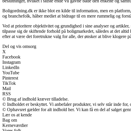
beslutninger, hvilket i sidste ende vil gavne både den enkelte og sam
Boligordning.dk er ikke blot en kilde til information, men en platfor
og branchefolk, håber mediet at bidrage til en mere rummelig og forstå
Ved at prioritere objektivitet og grundighed i sine analyser og artikle
tilpasse sig de skiftende forhold på boligmarkedet, således at det alt
efter at være det foretrukne valg for alle, der ønsker at blive klogere
Del og vis omsorg
X
Facebook
Instagram
LinkedIn
YouTube
Pinterest
TikTok
Mail
RSS
© Brug af indhold kræver tilladelse.
© Indholdet er beskyttet. Vi anbefaler produkter, vi selv står inde fo
© Ophavsret gælder for alt indhold her. Vi kan få en del af salget gen
Lær os at kende
Bag om
Kerneværdier
Vores folk