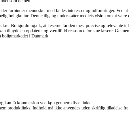
fundet som helhed.
m, der forbinder mennesker med fælles interesser og udfordringer. Ved a
elig boligkultur. Denne tilgang understøtter mediets vision om at være 
r, sikrer Boligordning.dk, at læserne får den mest præcise og relevante i
id kan tilbyde en opdateret og værdifuld ressource for sine læsere. Genn
 på boligmarkedet i Danmark.
r, og kan få kommission ved køb gennem disse links.
nem produktlinks. Indhold må ikke anvendes uden skriftlig tilladelse fra