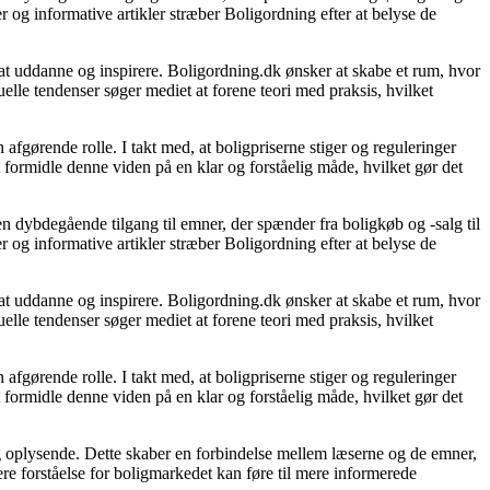
 og informative artikler stræber Boligordning efter at belyse de
l at uddanne og inspirere. Boligordning.dk ønsker at skabe et rum, hvor
lle tendenser søger mediet at forene teori med praksis, hvilket
fgørende rolle. I takt med, at boligpriserne stiger og reguleringer
t formidle denne viden på en klar og forståelig måde, hvilket gør det
n dybdegående tilgang til emner, der spænder fra boligkøb og -salg til
 og informative artikler stræber Boligordning efter at belyse de
l at uddanne og inspirere. Boligordning.dk ønsker at skabe et rum, hvor
lle tendenser søger mediet at forene teori med praksis, hvilket
fgørende rolle. I takt med, at boligpriserne stiger og reguleringer
t formidle denne viden på en klar og forståelig måde, hvilket gør det
 og oplysende. Dette skaber en forbindelse mellem læserne og de emner,
ere forståelse for boligmarkedet kan føre til mere informerede