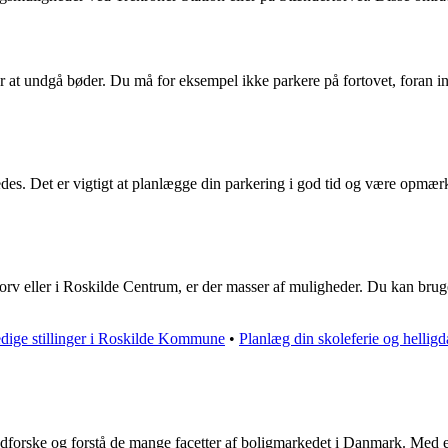
at undgå bøder. Du må for eksempel ikke parkere på fortovet, foran ind-
rledes. Det er vigtigt at planlægge din parkering i god tid og være op
v eller i Roskilde Centrum, er der masser af muligheder. Du kan bruge 
dige stillinger i Roskilde Kommune
•
Planlæg din skoleferie og helli
t udforske og forstå de mange facetter af boligmarkedet i Danmark. Med e