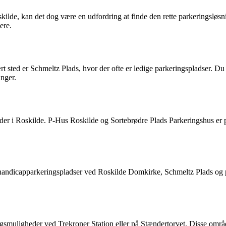
skilde, kan det dog være en udfordring at finde den rette parkeringsløsn
ere.
rt sted er Schmeltz Plads, hvor der ofte er ledige parkeringspladser. D
inger.
heder i Roskilde. P-Hus Roskilde og Sortebrødre Plads Parkeringshus er 
de handicapparkeringspladser ved Roskilde Domkirke, Schmeltz Plads og
ngsmuligheder ved Trekroner Station eller på Stændertorvet. Disse område