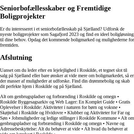
Seniorbofællesskaber og Fremtidige
Boligprojekter
Er du interesseret i et seniorbofællesskab på Sjælland? Udforsk de
nyeste boligprojekter som Sagafjord 2023 og find en ideel boligløsning
til dine behov. Opdag det kommende boligmarked og mulighederne for
fremtiden.
Afslutning
Uanset om du leder efter en lejelejlighed i Roskilde, et tegnet slot til
salg på Sjælland eller bare ønsker at vide mere om boligmarkedet, så er
der masser af muligheder at udforske. Find din drømmebolig og skab
dit perfekte hjem i Roskilde og på Sjælland.
Alt om genbrugspladser og forbrænding i Roskilde og omegn
•
Roskilde Byggesagsarkiv og Web Lager: En Komplet Guide
•
Gratis
Oplevelser i Roskilde: Aktiviteter i naturen for børn og voksne
•
Skøjtehal i Roskilde og Hvidovre
•
Klubber og Aktiviteter for Far og
Søn
•
Jobmuligheder og ledige stillinger i Roskilde Kommune
•
Alt om
genbrugspladser og forbrænding i Roskilde og omegn
•
Navne og
Adressebeskyttelse: Alt du behøver at vide
•
Alt hvad du behøver at