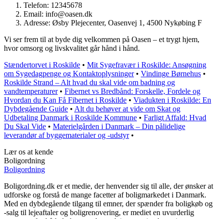
Telefon: 12345678
Email: info@oasen.dk
Adresse: Øsby Plejecenter, Oasenvej 1, 4500 Nykøbing F
Vi ser frem til at byde dig velkommen på Oasen – et trygt hjem,
hvor omsorg og livskvalitet går hånd i hånd.
Stændertorvet i Roskilde
•
Mit Sygefravær i Roskilde: Ansøgning
om Sygedagpenge og Kontaktoplysninger
•
Vindinge Børnehus
•
Roskilde Strand – Alt hvad du skal vide om badning og
vandtemperaturer
•
Fibernet vs Bredbånd: Forskelle, Fordele og
Hvordan du Kan Få Fibernet i Roskilde
•
Viadukten i Roskilde: En
Dybdegående Guide
•
Alt du behøver at vide om Skat og
Udbetaling Danmark i Roskilde Kommune
•
Farligt Affald: Hvad
Du Skal Vide
•
Materielgården i Danmark – Din pålidelige
leverandør af byggematerialer og -udstyr
•
Lær os at kende
Boligordning
Boligordning
Boligordning.dk er et medie, der henvender sig til alle, der ønsker at
udforske og forstå de mange facetter af boligmarkedet i Danmark.
Med en dybdegående tilgang til emner, der spænder fra boligkøb og
-salg til lejeaftaler og boligrenovering, er mediet en uvurderlig