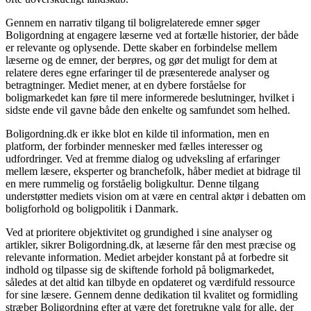
Gennem en narrativ tilgang til boligrelaterede emner søger
Boligordning at engagere læserne ved at fortælle historier, der både
er relevante og oplysende. Dette skaber en forbindelse mellem
læserne og de emner, der berøres, og gør det muligt for dem at
relatere deres egne erfaringer til de præsenterede analyser og
betragtninger. Mediet mener, at en dybere forståelse for
boligmarkedet kan føre til mere informerede beslutninger, hvilket i
sidste ende vil gavne både den enkelte og samfundet som helhed.
Boligordning.dk er ikke blot en kilde til information, men en
platform, der forbinder mennesker med fælles interesser og
udfordringer. Ved at fremme dialog og udveksling af erfaringer
mellem læsere, eksperter og branchefolk, håber mediet at bidrage til
en mere rummelig og forståelig boligkultur. Denne tilgang
understøtter mediets vision om at være en central aktør i debatten om
boligforhold og boligpolitik i Danmark.
Ved at prioritere objektivitet og grundighed i sine analyser og
artikler, sikrer Boligordning.dk, at læserne får den mest præcise og
relevante information. Mediet arbejder konstant på at forbedre sit
indhold og tilpasse sig de skiftende forhold på boligmarkedet,
således at det altid kan tilbyde en opdateret og værdifuld ressource
for sine læsere. Gennem denne dedikation til kvalitet og formidling
stræber Boligordning efter at være det foretrukne valg for alle, der