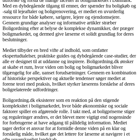
udforske og forstå de mange facetter af boligmarkedet i Danmark.
Med en dybdegående tilgang til emner, der spænder fra boligkøb og
-salg til lejeaftaler og boligrenovering, er mediet en uvurderlig
ressource for både købere, sælgere, lejere og ejendomsejere.
Gennem grundige analyser og informative artikler stræber
Boligordning efter at belyse de komplekse dynamikker, der præger
boligmarkedet, og dermed give læserne et solidt grundlag for deres
beslutninger.
Mediet tilbyder en bred vifte af indhold, som omfatter
ekspertudtalelser, praktiske guides og dybdegående case-studier, der
alle er designet til at uddanne og inspirere. Boligordning.dk ønsker
at skabe et rum, hvor viden om bolig og boligmarkedet bliver
tilgængelig for alle, uanset forudsætninger. Gennem en kombination
af historiske perspektiver og aktuelle tendenser søger mediet at
forene teori med praksis, hvilket styrker læserens forståelse af deres
boligrelaterede udfordringer.
Boligordning.dk eksisterer som en reaktion på den stigende
kompleksitet i boligmarkedet, hvor både økonomiske og sociale
faktorer spiller en afgørende rolle. I takt med, at boligpriserne stiger
og reguleringer ændres, er det blevet mere vigtigt end nogensinde
for forbrugerne at have adgang til pålidelig information. Mediet
tager derfor et ansvar for at formidle denne viden på en klar og
forståelig måde, hvilket gør det lettere for læserne at navigere i et
ofte uoverskueligt landskab.