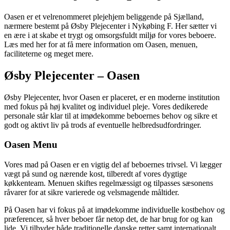
Oasen er et velrenommeret plejehjem beliggende på Sjælland,
nærmere bestemt på Øsby Plejecenter i Nykøbing F. Her sætter vi
en ære i at skabe et trygt og omsorgsfuldt miljø for vores beboere.
Læs med her for at få mere information om Oasen, menuen,
faciliteterne og meget mere.
Øsby Plejecenter – Oasen
Øsby Plejecenter, hvor Oasen er placeret, er en moderne institution
med fokus på høj kvalitet og individuel pleje. Vores dedikerede
personale står klar til at imødekomme beboernes behov og sikre et
godt og aktivt liv på trods af eventuelle helbredsudfordringer.
Oasen Menu
Vores mad på Oasen er en vigtig del af beboernes trivsel. Vi lægger
vægt på sund og nærende kost, tilberedt af vores dygtige
køkkenteam. Menuen skiftes regelmæssigt og tilpasses sæsonens
råvarer for at sikre varierede og velsmagende måltider.
På Oasen har vi fokus på at imødekomme individuelle kostbehov og
præferencer, så hver beboer får netop det, de har brug for og kan
lide. Vi tilbyder både traditionelle danske retter samt internationalt