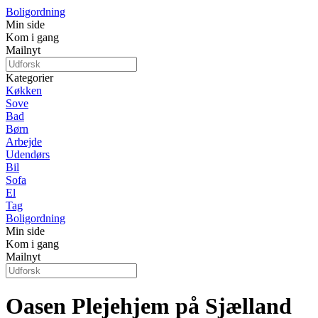
Boligordning
Min side
Kom i gang
Mailnyt
Kategorier
Køkken
Sove
Bad
Børn
Arbejde
Udendørs
Bil
Sofa
El
Tag
Boligordning
Min side
Kom i gang
Mailnyt
Oasen Plejehjem på Sjælland