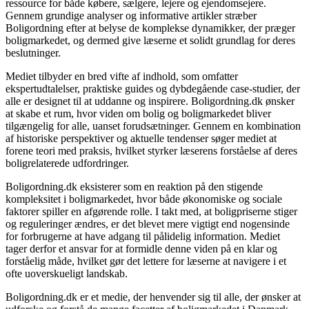
ressource for både købere, sælgere, lejere og ejendomsejere.
Gennem grundige analyser og informative artikler stræber
Boligordning efter at belyse de komplekse dynamikker, der præger
boligmarkedet, og dermed give læserne et solidt grundlag for deres
beslutninger.
Mediet tilbyder en bred vifte af indhold, som omfatter
ekspertudtalelser, praktiske guides og dybdegående case-studier, der
alle er designet til at uddanne og inspirere. Boligordning.dk ønsker
at skabe et rum, hvor viden om bolig og boligmarkedet bliver
tilgængelig for alle, uanset forudsætninger. Gennem en kombination
af historiske perspektiver og aktuelle tendenser søger mediet at
forene teori med praksis, hvilket styrker læserens forståelse af deres
boligrelaterede udfordringer.
Boligordning.dk eksisterer som en reaktion på den stigende
kompleksitet i boligmarkedet, hvor både økonomiske og sociale
faktorer spiller en afgørende rolle. I takt med, at boligpriserne stiger
og reguleringer ændres, er det blevet mere vigtigt end nogensinde
for forbrugerne at have adgang til pålidelig information. Mediet
tager derfor et ansvar for at formidle denne viden på en klar og
forståelig måde, hvilket gør det lettere for læserne at navigere i et
ofte uoverskueligt landskab.
Boligordning.dk er et medie, der henvender sig til alle, der ønsker at