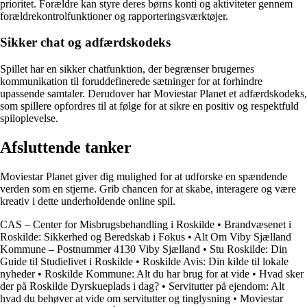
prioritet. Forældre kan styre deres børns konti og aktiviteter gennem
forældrekontrolfunktioner og rapporteringsværktøjer.
Sikker chat og adfærdskodeks
Spillet har en sikker chatfunktion, der begrænser brugernes
kommunikation til foruddefinerede sætninger for at forhindre
upassende samtaler. Derudover har Moviestar Planet et adfærdskodeks,
som spillere opfordres til at følge for at sikre en positiv og respektfuld
spiloplevelse.
Afsluttende tanker
Moviestar Planet giver dig mulighed for at udforske en spændende
verden som en stjerne. Grib chancen for at skabe, interagere og være
kreativ i dette underholdende online spil.
CAS – Center for Misbrugsbehandling i Roskilde
•
Brandvæsenet i
Roskilde: Sikkerhed og Beredskab i Fokus
•
Alt Om Viby Sjælland
Kommune – Postnummer 4130 Viby Sjælland
•
Stu Roskilde: Din
Guide til Studielivet i Roskilde
•
Roskilde Avis: Din kilde til lokale
nyheder
•
Roskilde Kommune: Alt du har brug for at vide
•
Hvad sker
der på Roskilde Dyrskueplads i dag?
•
Servitutter på ejendom: Alt
hvad du behøver at vide om servitutter og tinglysning
•
Moviestar