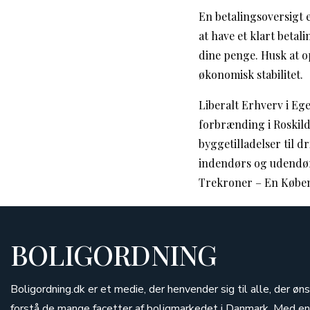
En betalingsoversigt 
at have et klart beta
dine penge. Husk at o
økonomisk stabilitet.
Liberalt Erhverv i Eg
forbrænding i Roskil
byggetilladelser til d
indendørs og udendør
Trekroner – En Købe
BOLIGORDNING
Boligordning.dk er et medie, der henvender sig til alle, der øn
forstå de mange facetter af boligmarkedet i Danmark. Med e