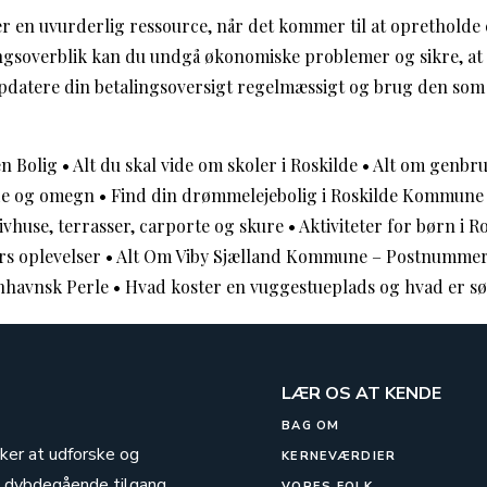
er en uvurderlig ressource, når det kommer til at oprethold
lingsoverblik kan du undgå økonomiske problemer og sikre, at 
pdatere din betalingsoversigt regelmæssigt og brug den som e
en Bolig
•
Alt du skal vide om skoler i Roskilde
•
Alt om genbr
de og omegn
•
Find din drømmelejebolig i Roskilde Kommune
rivhuse, terrasser, carporte og skure
•
Aktiviteter for børn i R
s oplevelser
•
Alt Om Viby Sjælland Kommune – Postnummer 
nhavnsk Perle
•
Hvad koster en vuggestueplads og hvad er s
LÆR OS AT KENDE
BAG OM
sker at udforske og
KERNEVÆRDIER
n dybdegående tilgang
VORES FOLK