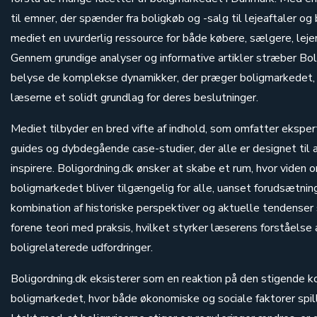
til emner, der spænder fra boligkøb og -salg til lejeaftaler og 
mediet en uvurderlig ressource for både købere, sælgere, lej
Gennem grundige analyser og informative artikler stræber Bol
belyse de komplekse dynamikker, der præger boligmarkedet,
læserne et solidt grundlag for deres beslutninger.
Mediet tilbyder en bred vifte af indhold, som omfatter eksper
guides og dybdegående case-studier, der alle er designet til
inspirere. Boligordning.dk ønsker at skabe et rum, hvor viden 
boligmarkedet bliver tilgængelig for alle, uanset forudsætni
kombination af historiske perspektiver og aktuelle tendenser
forene teori med praksis, hvilket styrker læserens forståelse 
boligrelaterede udfordringer.
Boligordning.dk eksisterer som en reaktion på den stigende k
boligmarkedet, hvor både økonomiske og sociale faktorer spill