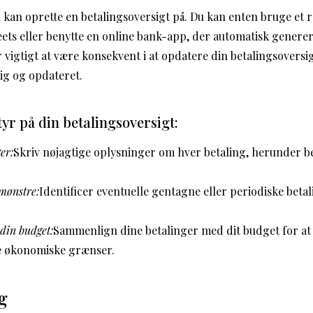
u kan oprette en betalingsoversigt på. Du kan enten bruge 
eets eller benytte en online bank-app, der automatisk generer
r vigtigt at være konsekvent i at opdatere din betalingsoversi
tig og opdateret.
styr på din betalingsoversigt:
er:
Skriv nøjagtige oplysninger om hver betaling, herunder 
 mønstre:
Identificer eventuelle gentagne eller periodiske betal
din budget:
Sammenlign dine betalinger med dit budget for at s
e økonomiske grænser.
g