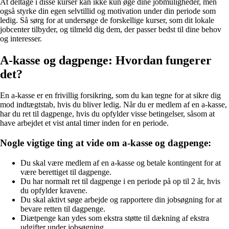
At deltage i disse kurser kan ikke kun øge dine jobmuligheder, men
også styrke din egen selvtillid og motivation under din periode som
ledig. Så sørg for at undersøge de forskellige kurser, som dit lokale
jobcenter tilbyder, og tilmeld dig dem, der passer bedst til dine behov
og interesser.
A-kasse og dagpenge: Hvordan fungerer
det?
En a-kasse er en frivillig forsikring, som du kan tegne for at sikre dig
mod indtægtstab, hvis du bliver ledig. Når du er medlem af en a-kasse,
har du ret til dagpenge, hvis du opfylder visse betingelser, såsom at
have arbejdet et vist antal timer inden for en periode.
Nogle vigtige ting at vide om a-kasse og dagpenge:
Du skal være medlem af en a-kasse og betale kontingent for at
være berettiget til dagpenge.
Du har normalt ret til dagpenge i en periode på op til 2 år, hvis
du opfylder kravene.
Du skal aktivt søge arbejde og rapportere din jobsøgning for at
bevare retten til dagpenge.
Diætpenge kan ydes som ekstra støtte til dækning af ekstra
udgifter under jobsøgning.