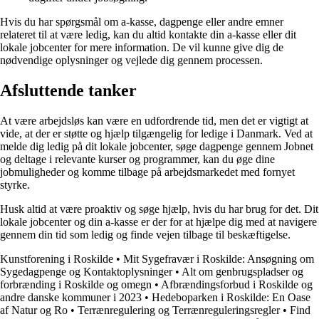
Hvis du har spørgsmål om a-kasse, dagpenge eller andre emner
relateret til at være ledig, kan du altid kontakte din a-kasse eller dit
lokale jobcenter for mere information. De vil kunne give dig de
nødvendige oplysninger og vejlede dig gennem processen.
Afsluttende tanker
At være arbejdsløs kan være en udfordrende tid, men det er vigtigt at
vide, at der er støtte og hjælp tilgængelig for ledige i Danmark. Ved at
melde dig ledig på dit lokale jobcenter, søge dagpenge gennem Jobnet
og deltage i relevante kurser og programmer, kan du øge dine
jobmuligheder og komme tilbage på arbejdsmarkedet med fornyet
styrke.
Husk altid at være proaktiv og søge hjælp, hvis du har brug for det. Dit
lokale jobcenter og din a-kasse er der for at hjælpe dig med at navigere
gennem din tid som ledig og finde vejen tilbage til beskæftigelse.
Kunstforening i Roskilde
•
Mit Sygefravær i Roskilde: Ansøgning om
Sygedagpenge og Kontaktoplysninger
•
Alt om genbrugspladser og
forbrænding i Roskilde og omegn
•
Afbrændingsforbud i Roskilde og
andre danske kommuner i 2023
•
Hedeboparken i Roskilde: En Oase
af Natur og Ro
•
Terrænregulering og Terrænreguleringsregler
•
Find