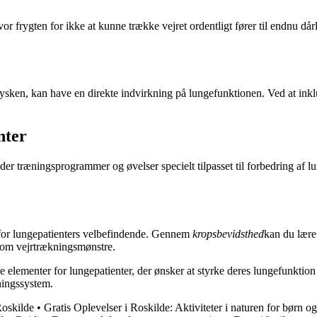
 frygten for ikke at kunne trække vejret ordentligt fører til endnu dår
 lysken, kan have en direkte indvirkning på lungefunktionen. Ved at in
nter
under træningsprogrammer og øvelser specielt tilpasset til forbedring af
for lungepatienters velbefindende. Gennem
kropsbevidsthed
kan du lære 
d om vejrtrækningsmønstre.
elementer for lungepatienter, der ønsker at styrke deres lungefunktion 
ningssystem.
Roskilde
•
Gratis Oplevelser i Roskilde: Aktiviteter i naturen for børn o