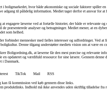
 i boligmarkedet, hvor både økonomiske og sociale faktorer spiller en af
e adgang til pålidelig information. Mediet tager derfor et ansvar for at
 at engagere læserne ved at fortælle historier, der både er relevante o
 til de præsenterede analyser og betragtninger. Mediet mener, at en dybe
undet som helhed.
, der forbinder mennesker med fælles interesser og udfordringer. Ved at
 boligkultur. Denne tilgang understøtter mediets vision om at være en c
 sikrer Boligordning.dk, at læserne får den mest præcise og relevante inf
yde en opdateret og værdifuld ressource for sine læsere. Gennem denne de
det i Danmark.
terest
TikTok
Mail
RSS
, og kan få kommission ved køb gennem disse links.
m produktlinks. Indhold må ikke anvendes uden skriftlig tilladelse fra r