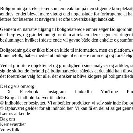
Boligordning.dk eksisterer som en reaktion på den stigende kompleksitet
ændres, er det blevet mere vigtigt end nogensinde for forbrugerne at hav
lettere for læserne at navigere i et ofte uoverskueligt landskab.
Gennem en narrativ tilgang til boligrelaterede emner søger Boligordning
der berøres, og gør det muligt for dem at relatere deres egne erfaringer
beslutninger, hvilket i sidste ende vil gavne både den enkelte og samf
Boligordning.dk er ikke blot en kilde til information, men en platform
branchefolk, håber mediet at bidrage til en mere rummelig og forståelig
Ved at prioritere objektivitet og grundighed i sine analyser og artikler,
sig de skiftende forhold på boligmarkedet, således at det altid kan tilb
det foretrukne valg for alle, der ønsker at blive klogere på boligmarke
Del og vis omsorg
X
Facebook
Instagram
LinkedIn
YouTube
Pin
© Brug af indhold kræver tilladelse.
© Indholdet er beskyttet. Vi anbefaler produkter, vi selv står inde for
© Ophavsret gælder for alt indhold her. Vi kan få en del af salget genne
Lær os at kende
Bag om
Kerneværdier
Vores folk