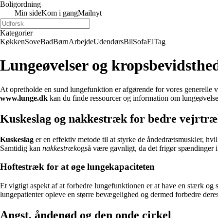
Boligordning
Min side
Kom i gang
Mailnyt
Kategorier
Køkken
Sove
Bad
Børn
Arbejde
Udendørs
Bil
Sofa
El
Tag
Lungeøvelser og kropsbevidsthed
At opretholde en sund lungefunktion er afgørende for vores generelle 
www.lunge.dk
kan du finde ressourcer og information om lungeøvelser 
Kuskeslag og nakkestræk for bedre vejrtr
Kuskeslag
er en effektiv metode til at styrke de åndedrætsmuskler, hvi
Samtidig kan
nakkestræk
også være gavnligt, da det frigør spændinger i
Hoftestræk for at øge lungekapaciteten
Et vigtigt aspekt af at forbedre lungefunktionen er at have en stærk og
lungepatienter opleve en større bevægelighed og dermed forbedre deres
Angst, åndenød og den onde cirkel