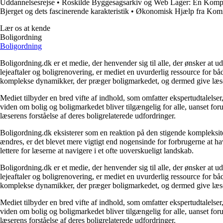
Uddannelsesrejse
•
Roskilde Byggesagsarkiv og Web Lager: En Komp
Bjerget og dets fascinerende karakteristik
•
Økonomisk Hjælp fra Kom
Lær os at kende
Boligordning
Boligordning
Boligordning.dk er et medie, der henvender sig til alle, der ønsker at 
lejeaftaler og boligrenovering, er mediet en uvurderlig ressource for b
komplekse dynamikker, der præger boligmarkedet, og dermed give læsern
Mediet tilbyder en bred vifte af indhold, som omfatter ekspertudtalelser
viden om bolig og boligmarkedet bliver tilgængelig for alle, uanset for
læserens forståelse af deres boligrelaterede udfordringer.
Boligordning.dk eksisterer som en reaktion på den stigende kompleksitet
ændres, er det blevet mere vigtigt end nogensinde for forbrugerne at hav
lettere for læserne at navigere i et ofte uoverskueligt landskab.
Boligordning.dk er et medie, der henvender sig til alle, der ønsker at 
lejeaftaler og boligrenovering, er mediet en uvurderlig ressource for b
komplekse dynamikker, der præger boligmarkedet, og dermed give læsern
Mediet tilbyder en bred vifte af indhold, som omfatter ekspertudtalelser
viden om bolig og boligmarkedet bliver tilgængelig for alle, uanset for
læserens forståelse af deres boligrelaterede udfordringer.