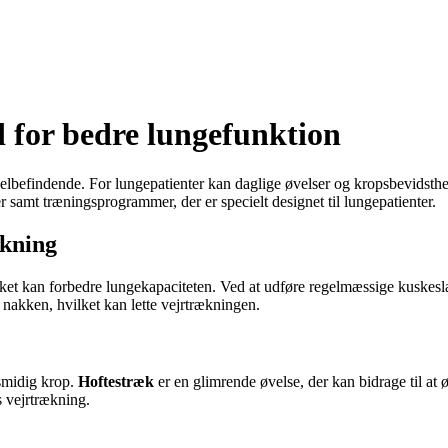
 for bedre lungefunktion
velbefindende. For lungepatienter kan daglige øvelser og kropsbevidsth
samt træningsprogrammer, der er specielt designet til lungepatienter.
ækning
lket kan forbedre lungekapaciteten. Ved at udføre regelmæssige kuskesl
 nakken, hvilket kan lette vejrtrækningen.
 smidig krop.
Hoftestræk
er en glimrende øvelse, der kan bidrage til at
 vejrtrækning.