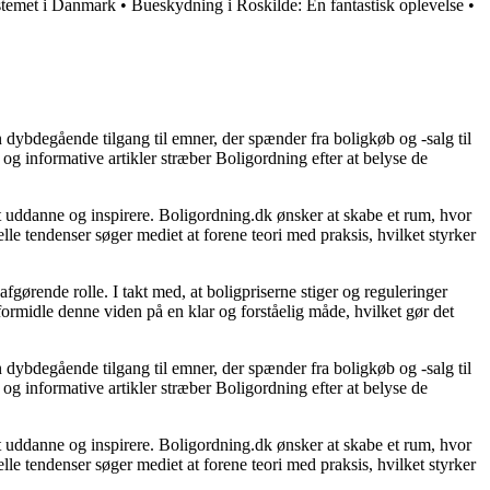
stemet i Danmark
•
Bueskydning i Roskilde: En fantastisk oplevelse
•
 dybdegående tilgang til emner, der spænder fra boligkøb og -salg til
og informative artikler stræber Boligordning efter at belyse de
 at uddanne og inspirere. Boligordning.dk ønsker at skabe et rum, hvor
le tendenser søger mediet at forene teori med praksis, hvilket styrker
gørende rolle. I takt med, at boligpriserne stiger og reguleringer
 formidle denne viden på en klar og forståelig måde, hvilket gør det
 dybdegående tilgang til emner, der spænder fra boligkøb og -salg til
og informative artikler stræber Boligordning efter at belyse de
 at uddanne og inspirere. Boligordning.dk ønsker at skabe et rum, hvor
le tendenser søger mediet at forene teori med praksis, hvilket styrker