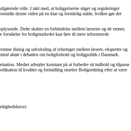
gørende rolle. I takt med, at boligpriserne stiger og reguleringer
 formidle denne viden på en klar og forståelig måde, hvilket gør det
g oplysende. Dette skaber en forbindelse mellem læserne og de emner,
re forståelse for boligmarkedet kan føre til mere informerede
 fremme dialog og udveksling af erfaringer mellem læsere, eksperter og
entral aktør i debatten om boligforhold og boligpolitik i Danmark.
ormation. Mediet arbejder konstant på at forbedre sit indhold og tilpasse
dikation til kvalitet og formidling stræber Boligordning efter at være
ettighedshaver.