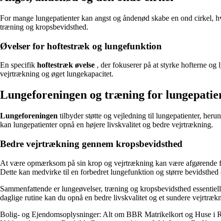
For mange lungepatienter kan angst og åndenød skabe en ond cirkel, hvor
træning og kropsbevidsthed.
Øvelser for hoftestræk og lungefunktion
En specifik
hoftestræk øvelse
, der fokuserer på at styrke hofterne og
vejrtrækning og øget lungekapacitet.
Lungeforeningen og træning for lungepatie
Lungeforeningen
tilbyder støtte og vejledning til lungepatienter, her
kan lungepatienter opnå en højere livskvalitet og bedre vejrtrækning.
Bedre vejrtrækning gennem kropsbevidsthed
At være opmærksom på sin krop og vejrtrækning kan være afgørende 
Dette kan medvirke til en forbedret lungefunktion og større bevidsthe
Sammenfattende er lungeøvelser, træning og kropsbevidsthed essentielle 
daglige rutine kan du opnå en bedre livskvalitet og et sundere vejrtræk
Bolig- og Ejendomsoplysninger: Alt om BBR Matrikelkort og Huse i 