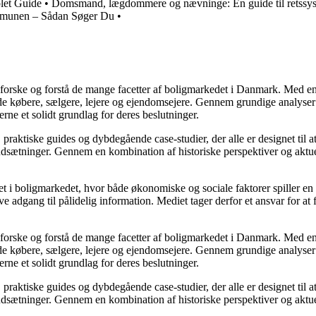
let Guide
•
Domsmand, lægdommere og nævninge: En guide til retssy
munen – Sådan Søger Du
•
udforske og forstå de mange facetter af boligmarkedet i Danmark. Med en
åde købere, sælgere, lejere og ejendomsejere. Gennem grundige analyser 
e et solidt grundlag for deres beslutninger.
, praktiske guides og dybdegående case-studier, der alle er designet til
udsætninger. Gennem en kombination af historiske perspektiver og aktuel
 i boligmarkedet, hvor både økonomiske og sociale faktorer spiller en af
e adgang til pålidelig information. Mediet tager derfor et ansvar for at
udforske og forstå de mange facetter af boligmarkedet i Danmark. Med en
åde købere, sælgere, lejere og ejendomsejere. Gennem grundige analyser 
e et solidt grundlag for deres beslutninger.
, praktiske guides og dybdegående case-studier, der alle er designet til
udsætninger. Gennem en kombination af historiske perspektiver og aktuel