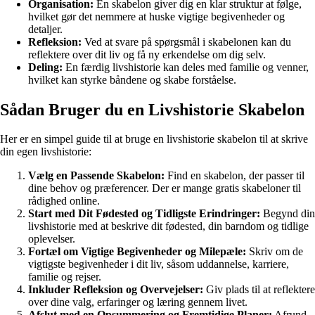
Organisation:
En skabelon giver dig en klar struktur at følge,
hvilket gør det nemmere at huske vigtige begivenheder og
detaljer.
Refleksion:
Ved at svare på spørgsmål i skabelonen kan du
reflektere over dit liv og få ny erkendelse om dig selv.
Deling:
En færdig livshistorie kan deles med familie og venner,
hvilket kan styrke båndene og skabe forståelse.
Sådan Bruger du en Livshistorie Skabelon
Her er en simpel guide til at bruge en livshistorie skabelon til at skrive
din egen livshistorie:
Vælg en Passende Skabelon:
Find en skabelon, der passer til
dine behov og præferencer. Der er mange gratis skabeloner til
rådighed online.
Start med Dit Fødested og Tidligste Erindringer:
Begynd din
livshistorie med at beskrive dit fødested, din barndom og tidlige
oplevelser.
Fortæl om Vigtige Begivenheder og Milepæle:
Skriv om de
vigtigste begivenheder i dit liv, såsom uddannelse, karriere,
familie og rejser.
Inkluder Refleksion og Overvejelser:
Giv plads til at reflektere
over dine valg, erfaringer og læring gennem livet.
Afslut med en Opsummering og Fremtidige Planer:
Afrund