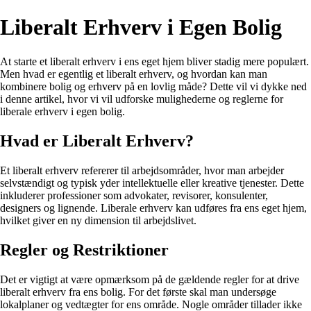
Liberalt Erhverv i Egen Bolig
At starte et liberalt erhverv i ens eget hjem bliver stadig mere populært.
Men hvad er egentlig et liberalt erhverv, og hvordan kan man
kombinere bolig og erhverv på en lovlig måde? Dette vil vi dykke ned
i denne artikel, hvor vi vil udforske mulighederne og reglerne for
liberale erhverv i egen bolig.
Hvad er Liberalt Erhverv?
Et liberalt erhverv refererer til arbejdsområder, hvor man arbejder
selvstændigt og typisk yder intellektuelle eller kreative tjenester. Dette
inkluderer professioner som advokater, revisorer, konsulenter,
designers og lignende. Liberale erhverv kan udføres fra ens eget hjem,
hvilket giver en ny dimension til arbejdslivet.
Regler og Restriktioner
Det er vigtigt at være opmærksom på de gældende regler for at drive
liberalt erhverv fra ens bolig. For det første skal man undersøge
lokalplaner og vedtægter for ens område. Nogle områder tillader ikke