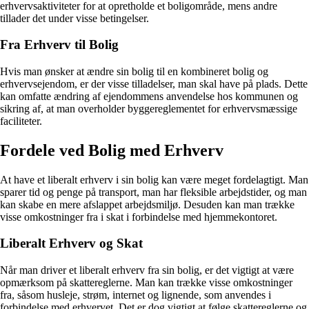
erhvervsaktiviteter for at opretholde et boligområde, mens andre
tillader det under visse betingelser.
Fra Erhverv til Bolig
Hvis man ønsker at ændre sin bolig til en kombineret bolig og
erhvervsejendom, er der visse tilladelser, man skal have på plads. Dette
kan omfatte ændring af ejendommens anvendelse hos kommunen og
sikring af, at man overholder byggereglementet for erhvervsmæssige
faciliteter.
Fordele ved Bolig med Erhverv
At have et liberalt erhverv i sin bolig kan være meget fordelagtigt. Man
sparer tid og penge på transport, man har fleksible arbejdstider, og man
kan skabe en mere afslappet arbejdsmiljø. Desuden kan man trække
visse omkostninger fra i skat i forbindelse med hjemmekontoret.
Liberalt Erhverv og Skat
Når man driver et liberalt erhverv fra sin bolig, er det vigtigt at være
opmærksom på skattereglerne. Man kan trække visse omkostninger
fra, såsom husleje, strøm, internet og lignende, som anvendes i
forbindelse med erhvervet. Det er dog vigtigt at følge skattereglerne og