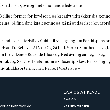
dsord med sjove og underholdende ledetråde
kellige former for krydsord og kreativt udtrykker dig genn
læring. Så find dine kuglepenne og gå på opdagelse i krydsord
nerende karakteristik
•
Guide til Ansøgning om Førtidspension
lt Hvad Du Behøver At Vide Og Så Lidt Mere
•
Sundhed er vigtig
jem for voksne
•
Roskilde Kloak og Nedsivningsanlæg – Regler
ntakt og Service Telefonnumre
•
Boserup Skov: Parkering o
ktiv affaldssortering med Perfect Waste app
•
LÆR OS AT KENDE
BAG OM
sker at udforske og
KERNEVÆRDIER