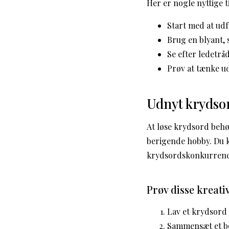
Her er nogle nyttige ti
Start med at ud
Brug en blyant, s
Se efter ledetrå
Prøv at tænke u
Udnyt krydso
At løse krydsord behø
berigende hobby. Du k
krydsordskonkurrence
Prøv disse kreativ
Lav et krydsord 
Sammensæt et b