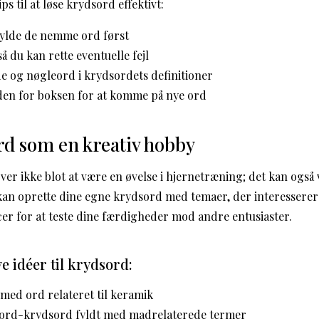
ps til at løse krydsord effektivt:
fylde de nemme ord først
å du kan rette eventuelle fejl
de og nøgleord i krydsordets definitioner
den for boksen for at komme på nye ord
rd som en kreativ hobby
ver ikke blot at være en øvelse i hjernetræning; det kan også 
an oprette dine egne krydsord med temaer, der interesserer d
r for at teste dine færdigheder mod andre entusiaster.
e idéer til krydsord:
med ord relateret til keramik
ord-krydsord fyldt med madrelaterede termer