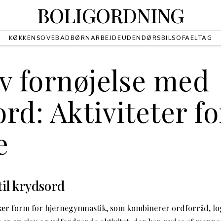
BOLIGORDNING
KØKKEN
SOVE
BAD
BØRN
ARBEJDE
UDENDØRS
BIL
SOFA
EL
TAG
v fornøjelse med
rd: Aktiviteter fo
e
til krydsord
ær form for hjernegymnastik, som kombinerer ordforråd, lo