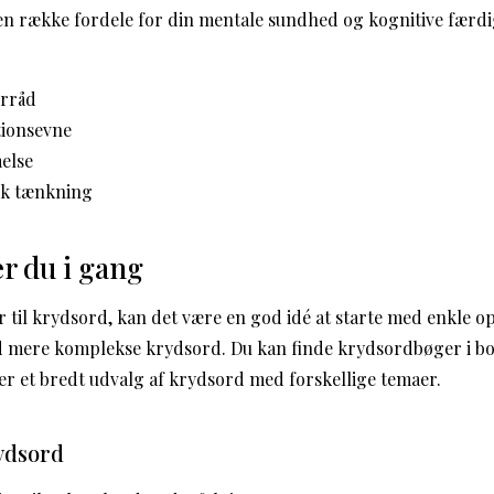
en række fordele for din mentale sundhed og kognitive færdi
orråd
tionsevne
else
sk tænkning
 du i gang
 til krydsord, kan det være en god idé at starte med enkle o
d mere komplekse krydsord. Du kan finde krydsordbøger i b
der et bredt udvalg af krydsord med forskellige temaer.
rydsord