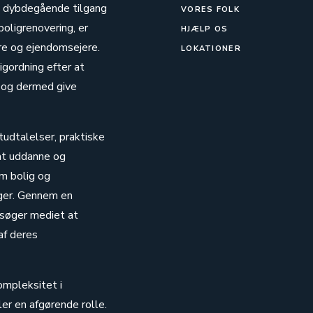
n dybdegående tilgang
VORES FOLK
boligrenovering, er
HJÆLP OS
ere og ejendomsejere.
LOKATIONER
igordning efter at
 og dermed give
tudtalelser, praktiske
 at uddanne og
om bolig og
nger. Gennem en
 søger mediet at
af deres
ompleksitet i
er en afgørende rolle.