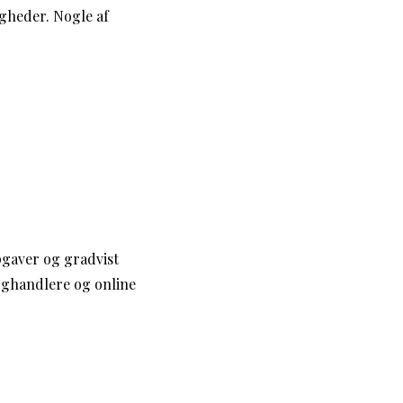
gheder. Nogle af
pgaver og gradvist
oghandlere og online