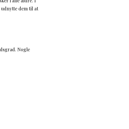
er i alle aldre. I
 udnytte dem til at
edsgrad. Nogle