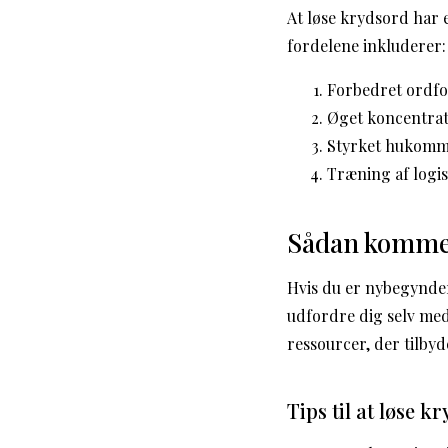
At løse krydsord har 
fordelene inkluderer:
Forbedret ordf
Øget koncentra
Styrket hukomm
Træning af logi
Sådan kommer
Hvis du er nybegynder
udfordre dig selv me
ressourcer, der tilby
Tips til at løse k