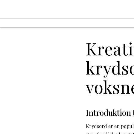
Kreati
krydso
voksn
Introduktion 
Krydsord er en popul