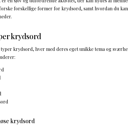
er en sjov og udfordrende aktivitet, der kan nydes af mennesk
udforske forskellige former for krydsord, samt hvordan du kan
heder.
yper krydsord
e typer krydsord, hver med deres eget unikke tema og sværh
uderer:
rd
d
d
sord
løse krydsord