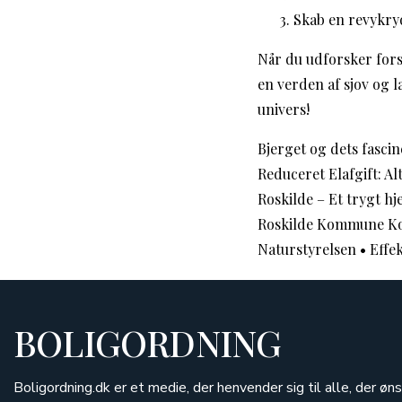
Skab en revykry
Når du udforsker fors
en verden af sjov og 
univers!
Bjerget og dets fasci
Reduceret Elafgift: A
Roskilde – Et trygt h
Roskilde Kommune Ko
Naturstyrelsen
•
Effe
BOLIGORDNING
Boligordning.dk er et medie, der henvender sig til alle, der øn