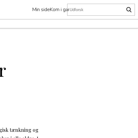
Min side
Kom i gang
r
gisk tænkning og