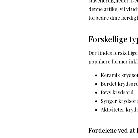
stavefærdigheder. Det 
denne artikel vil vi 
forbedre dine færdig
Forskellige t
Der findes forskellig
populære former inkl
Keramik krydso
Bordet krydsor
Revy krydsord
Synger krydsor
Aktiviteter kryd
Fordelene ved at 