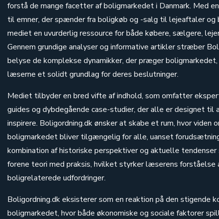
forstå de mange facetter af boligmarkedet i Danmark. Med e
til emner, der spænder fra boligkøb og -salg til lejeaftaler og 
mediet en uvurderlig ressource for både købere, sælgere, lej
Gennem grundige analyser og informative artikler stræber Bol
belyse de komplekse dynamikker, der præger boligmarkedet,
læserne et solidt grundlag for deres beslutninger.
Mediet tilbyder en bred vifte af indhold, som omfatter eksper
guides og dybdegående case-studier, der alle er designet til
inspirere. Boligordning.dk ønsker at skabe et rum, hvor viden 
boligmarkedet bliver tilgængelig for alle, uanset forudsætni
kombination af historiske perspektiver og aktuelle tendenser
forene teori med praksis, hvilket styrker læserens forståelse 
boligrelaterede udfordringer.
Boligordning.dk eksisterer som en reaktion på den stigende k
boligmarkedet, hvor både økonomiske og sociale faktorer spill