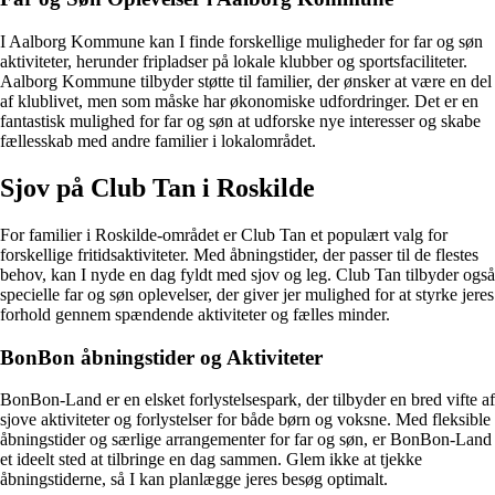
I Aalborg Kommune kan I finde forskellige muligheder for far og søn
aktiviteter, herunder fripladser på lokale klubber og sportsfaciliteter.
Aalborg Kommune tilbyder støtte til familier, der ønsker at være en del
af klublivet, men som måske har økonomiske udfordringer. Det er en
fantastisk mulighed for far og søn at udforske nye interesser og skabe
fællesskab med andre familier i lokalområdet.
Sjov på Club Tan i Roskilde
For familier i Roskilde-området er Club Tan et populært valg for
forskellige fritidsaktiviteter. Med åbningstider, der passer til de flestes
behov, kan I nyde en dag fyldt med sjov og leg. Club Tan tilbyder også
specielle far og søn oplevelser, der giver jer mulighed for at styrke jeres
forhold gennem spændende aktiviteter og fælles minder.
BonBon åbningstider og Aktiviteter
BonBon-Land er en elsket forlystelsespark, der tilbyder en bred vifte af
sjove aktiviteter og forlystelser for både børn og voksne. Med fleksible
åbningstider og særlige arrangementer for far og søn, er BonBon-Land
et ideelt sted at tilbringe en dag sammen. Glem ikke at tjekke
åbningstiderne, så I kan planlægge jeres besøg optimalt.