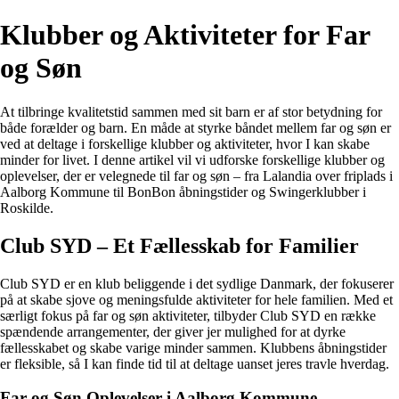
Klubber og Aktiviteter for Far
og Søn
At tilbringe kvalitetstid sammen med sit barn er af stor betydning for
både forælder og barn. En måde at styrke båndet mellem far og søn er
ved at deltage i forskellige klubber og aktiviteter, hvor I kan skabe
minder for livet. I denne artikel vil vi udforske forskellige klubber og
oplevelser, der er velegnede til far og søn – fra Lalandia over friplads i
Aalborg Kommune til BonBon åbningstider og Swingerklubber i
Roskilde.
Club SYD – Et Fællesskab for Familier
Club SYD er en klub beliggende i det sydlige Danmark, der fokuserer
på at skabe sjove og meningsfulde aktiviteter for hele familien. Med et
særligt fokus på far og søn aktiviteter, tilbyder Club SYD en række
spændende arrangementer, der giver jer mulighed for at dyrke
fællesskabet og skabe varige minder sammen. Klubbens åbningstider
er fleksible, så I kan finde tid til at deltage uanset jeres travle hverdag.
Far og Søn Oplevelser i Aalborg Kommune