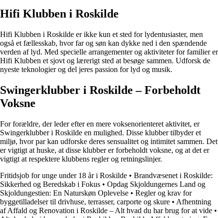
Hifi Klubben i Roskilde
Hifi Klubben i Roskilde er ikke kun et sted for lydentusiaster, men
også et fællesskab, hvor far og søn kan dykke ned i den spændende
verden af lyd. Med specielle arrangementer og aktiviteter for familier er
Hifi Klubben et sjovt og lærerigt sted at besøge sammen. Udforsk de
nyeste teknologier og del jeres passion for lyd og musik.
Swingerklubber i Roskilde – Forbeholdt
Voksne
For forældre, der leder efter en mere voksenorienteret aktivitet, er
Swingerklubber i Roskilde en mulighed. Disse klubber tilbyder et
miljø, hvor par kan udforske deres sensualitet og intimitet sammen. Det
er vigtigt at huske, at disse klubber er forbeholdt voksne, og at det er
vigtigt at respektere klubbens regler og retningslinjer.
Fritidsjob for unge under 18 år i Roskilde
•
Brandvæsenet i Roskilde:
Sikkerhed og Beredskab i Fokus
•
Opdag Skjoldungernes Land og
Skjoldungestien: En Naturskøn Oplevelse
•
Regler og krav for
byggetilladelser til drivhuse, terrasser, carporte og skure
•
Afhentning
af Affald og Renovation i Roskilde – Alt hvad du har brug for at vide
•