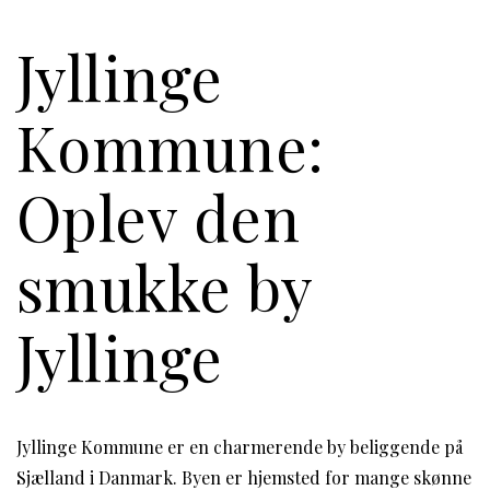
Jyllinge
Kommune:
Oplev den
smukke by
Jyllinge
Jyllinge Kommune er en charmerende by beliggende på
Sjælland i Danmark. Byen er hjemsted for mange skønne