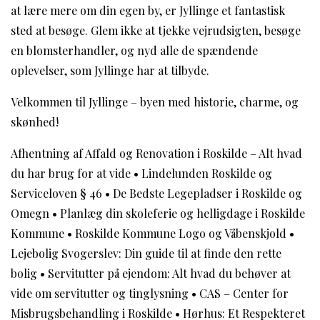
at lære mere om din egen by, er Jyllinge et fantastisk
sted at besøge. Glem ikke at tjekke vejrudsigten, besøge
en blomsterhandler, og nyd alle de spændende
oplevelser, som Jyllinge har at tilbyde.
Velkommen til Jyllinge – byen med historie, charme, og
skønhed!
Afhentning af Affald og Renovation i Roskilde – Alt hvad
du har brug for at vide
•
Lindelunden Roskilde og
Serviceloven § 46
•
De Bedste Legepladser i Roskilde og
Omegn
•
Planlæg din skoleferie og helligdage i Roskilde
Kommune
•
Roskilde Kommune Logo og Våbenskjold
•
Lejebolig Svogerslev: Din guide til at finde den rette
bolig
•
Servitutter på ejendom: Alt hvad du behøver at
vide om servitutter og tinglysning
•
CAS – Center for
Misbrugsbehandling i Roskilde
•
Hørhus: Et Respekteret