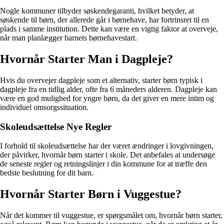
Nogle kommuner tilbyder søskendegaranti, hvilket betyder, at
søskende til børn, der allerede går i børnehave, har fortrinsret til en
plads i samme institution. Dette kan være en vigtig faktor at overveje,
når man planlægger barnets børnehavestart.
Hvornår Starter Man i Dagpleje?
Hvis du overvejer dagpleje som et alternativ, starter børn typisk i
dagpleje fra en tidlig alder, ofte fra 6 måneders alderen. Dagpleje kan
være en god mulighed for yngre børn, da det giver en mere intim og
individuel omsorgssituation.
Skoleudsættelse Nye Regler
I forhold til skoleudsættelse har der været ændringer i lovgivningen,
der påvirker, hvornår børn starter i skole. Det anbefales at undersøge
de seneste regler og retningslinjer i din kommune for at træffe den
bedste beslutning for dit barn.
Hvornår Starter Børn i Vuggestue?
Når det kommer til vuggestue, er spørgsmålet om, hvornår børn starter,