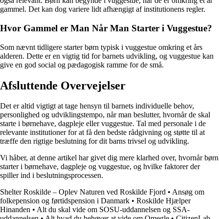
også relevant. Børn kan begynde i vuggestue, når de er omkring et år
gammel. Det kan dog variere lidt afhængigt af institutionens regler.
Hvor Gammel er Man Når Man Starter i Vuggestue?
Som nævnt tidligere starter børn typisk i vuggestue omkring et års
alderen. Dette er en vigtig tid for barnets udvikling, og vuggestue kan
give en god social og pædagogisk ramme for de små.
Afsluttende Overvejelser
Det er altid vigtigt at tage hensyn til barnets individuelle behov,
personlighed og udviklingstempo, når man beslutter, hvornår de skal
starte i børnehave, dagpleje eller vuggestue. Tal med personale i de
relevante institutioner for at få den bedste rådgivning og støtte til at
træffe den rigtige beslutning for dit barns trivsel og udvikling.
Vi håber, at denne artikel har givet dig mere klarhed over, hvornår børn
starter i børnehave, dagpleje og vuggestue, og hvilke faktorer der
spiller ind i beslutningsprocessen.
Shelter Roskilde – Oplev Naturen ved Roskilde Fjord
•
Ansøg om
folkepension og førtidspension i Danmark
•
Roskilde Hjælper
Hinanden
•
Alt du skal vide om SOSU-uddannelsen og SSA-
uddannelsen
•
Alt hvad du behøver at vide om Omegle
•
CitizenLab –