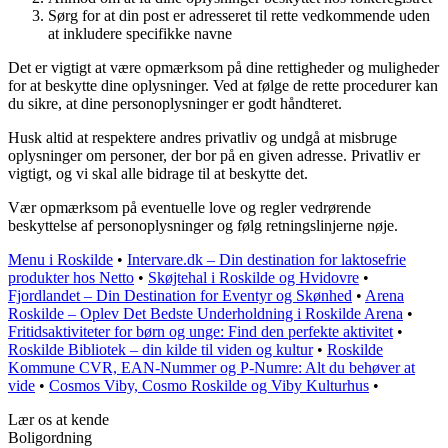
Sørg for at din post er adresseret til rette vedkommende uden
at inkludere specifikke navne
Det er vigtigt at være opmærksom på dine rettigheder og muligheder
for at beskytte dine oplysninger. Ved at følge de rette procedurer kan
du sikre, at dine personoplysninger er godt håndteret.
Husk altid at respektere andres privatliv og undgå at misbruge
oplysninger om personer, der bor på en given adresse. Privatliv er
vigtigt, og vi skal alle bidrage til at beskytte det.
Vær opmærksom på eventuelle love og regler vedrørende
beskyttelse af personoplysninger og følg retningslinjerne nøje.
Menu i Roskilde
•
Intervare.dk – Din destination for laktosefrie
produkter hos Netto
•
Skøjtehal i Roskilde og Hvidovre
•
Fjordlandet – Din Destination for Eventyr og Skønhed
•
Arena
Roskilde – Oplev Det Bedste Underholdning i Roskilde Arena
•
Fritidsaktiviteter for børn og unge: Find den perfekte aktivitet
•
Roskilde Bibliotek – din kilde til viden og kultur
•
Roskilde
Kommune CVR, EAN-Nummer og P-Numre: Alt du behøver at
vide
•
Cosmos Viby, Cosmo Roskilde og Viby Kulturhus
•
Lær os at kende
Boligordning