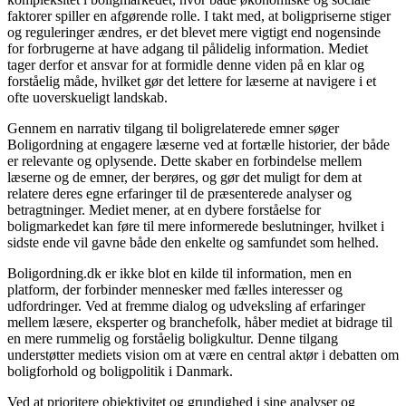
faktorer spiller en afgørende rolle. I takt med, at boligpriserne stiger
og reguleringer ændres, er det blevet mere vigtigt end nogensinde
for forbrugerne at have adgang til pålidelig information. Mediet
tager derfor et ansvar for at formidle denne viden på en klar og
forståelig måde, hvilket gør det lettere for læserne at navigere i et
ofte uoverskueligt landskab.
Gennem en narrativ tilgang til boligrelaterede emner søger
Boligordning at engagere læserne ved at fortælle historier, der både
er relevante og oplysende. Dette skaber en forbindelse mellem
læserne og de emner, der berøres, og gør det muligt for dem at
relatere deres egne erfaringer til de præsenterede analyser og
betragtninger. Mediet mener, at en dybere forståelse for
boligmarkedet kan føre til mere informerede beslutninger, hvilket i
sidste ende vil gavne både den enkelte og samfundet som helhed.
Boligordning.dk er ikke blot en kilde til information, men en
platform, der forbinder mennesker med fælles interesser og
udfordringer. Ved at fremme dialog og udveksling af erfaringer
mellem læsere, eksperter og branchefolk, håber mediet at bidrage til
en mere rummelig og forståelig boligkultur. Denne tilgang
understøtter mediets vision om at være en central aktør i debatten om
boligforhold og boligpolitik i Danmark.
Ved at prioritere objektivitet og grundighed i sine analyser og