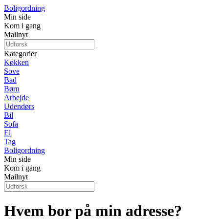
Boligordning
Min side
Kom i gang
Mailnyt
Kategorier
Køkken
Sove
Bad
Børn
Arbejde
Udendørs
Bil
Sofa
El
Tag
Boligordning
Min side
Kom i gang
Mailnyt
Hvem bor på min adresse?