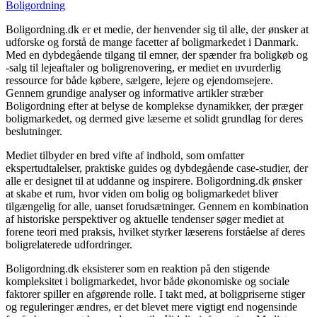
Boligordning
Boligordning.dk er et medie, der henvender sig til alle, der ønsker at
udforske og forstå de mange facetter af boligmarkedet i Danmark.
Med en dybdegående tilgang til emner, der spænder fra boligkøb og
-salg til lejeaftaler og boligrenovering, er mediet en uvurderlig
ressource for både købere, sælgere, lejere og ejendomsejere.
Gennem grundige analyser og informative artikler stræber
Boligordning efter at belyse de komplekse dynamikker, der præger
boligmarkedet, og dermed give læserne et solidt grundlag for deres
beslutninger.
Mediet tilbyder en bred vifte af indhold, som omfatter
ekspertudtalelser, praktiske guides og dybdegående case-studier, der
alle er designet til at uddanne og inspirere. Boligordning.dk ønsker
at skabe et rum, hvor viden om bolig og boligmarkedet bliver
tilgængelig for alle, uanset forudsætninger. Gennem en kombination
af historiske perspektiver og aktuelle tendenser søger mediet at
forene teori med praksis, hvilket styrker læserens forståelse af deres
boligrelaterede udfordringer.
Boligordning.dk eksisterer som en reaktion på den stigende
kompleksitet i boligmarkedet, hvor både økonomiske og sociale
faktorer spiller en afgørende rolle. I takt med, at boligpriserne stiger
og reguleringer ændres, er det blevet mere vigtigt end nogensinde