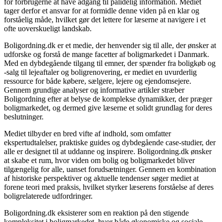
for forbrugerne at have adgang til pålidelig information. Mediet
tager derfor et ansvar for at formidle denne viden på en klar og
forståelig måde, hvilket gør det lettere for læserne at navigere i et
ofte uoverskueligt landskab.
Boligordning.dk er et medie, der henvender sig til alle, der ønsker at
udforske og forstå de mange facetter af boligmarkedet i Danmark.
Med en dybdegående tilgang til emner, der spænder fra boligkøb og
-salg til lejeaftaler og boligrenovering, er mediet en uvurderlig
ressource for både købere, sælgere, lejere og ejendomsejere.
Gennem grundige analyser og informative artikler stræber
Boligordning efter at belyse de komplekse dynamikker, der præger
boligmarkedet, og dermed give læserne et solidt grundlag for deres
beslutninger.
Mediet tilbyder en bred vifte af indhold, som omfatter
ekspertudtalelser, praktiske guides og dybdegående case-studier, der
alle er designet til at uddanne og inspirere. Boligordning.dk ønsker
at skabe et rum, hvor viden om bolig og boligmarkedet bliver
tilgængelig for alle, uanset forudsætninger. Gennem en kombination
af historiske perspektiver og aktuelle tendenser søger mediet at
forene teori med praksis, hvilket styrker læserens forståelse af deres
boligrelaterede udfordringer.
Boligordning.dk eksisterer som en reaktion på den stigende
kompleksitet i boligmarkedet, hvor både økonomiske og sociale