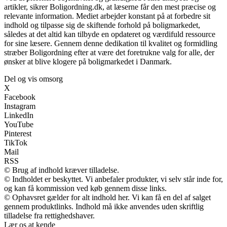
artikler, sikrer Boligordning.dk, at læserne får den mest præcise og
relevante information. Mediet arbejder konstant på at forbedre sit
indhold og tilpasse sig de skiftende forhold på boligmarkedet,
således at det altid kan tilbyde en opdateret og værdifuld ressource
for sine læsere. Gennem denne dedikation til kvalitet og formidling
stræber Boligordning efter at være det foretrukne valg for alle, der
ønsker at blive klogere på boligmarkedet i Danmark.
Del og vis omsorg
X
Facebook
Instagram
LinkedIn
YouTube
Pinterest
TikTok
Mail
RSS
© Brug af indhold kræver tilladelse.
© Indholdet er beskyttet. Vi anbefaler produkter, vi selv står inde for,
og kan få kommission ved køb gennem disse links.
© Ophavsret gælder for alt indhold her. Vi kan få en del af salget
gennem produktlinks. Indhold må ikke anvendes uden skriftlig
tilladelse fra rettighedshaver.
Lær os at kende