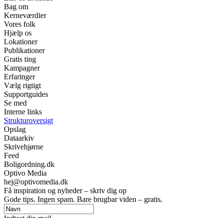
Bag om
Kerneværdier
Vores folk
Hjælp os
Lokationer
Publikationer
Gratis ting
Kampagner
Erfaringer
Vælg rigtigt
Supportguides
Se med
Interne links
Strukturoversigt
Opslag
Dataarkiv
Skrivehjørne
Feed
Boligordning.dk
Optivo Media
hej@optivomedia.dk
Få inspiration og nyheder – skriv dig op
Gode tips. Ingen spam. Bare brugbar viden – gratis.