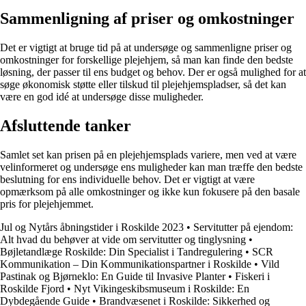
Sammenligning af priser og omkostninger
Det er vigtigt at bruge tid på at undersøge og sammenligne priser og
omkostninger for forskellige plejehjem, så man kan finde den bedste
løsning, der passer til ens budget og behov. Der er også mulighed for at
søge økonomisk støtte eller tilskud til plejehjemspladser, så det kan
være en god idé at undersøge disse muligheder.
Afsluttende tanker
Samlet set kan prisen på en plejehjemsplads variere, men ved at være
velinformeret og undersøge ens muligheder kan man træffe den bedste
beslutning for ens individuelle behov. Det er vigtigt at være
opmærksom på alle omkostninger og ikke kun fokusere på den basale
pris for plejehjemmet.
Jul og Nytårs åbningstider i Roskilde 2023
•
Servitutter på ejendom:
Alt hvad du behøver at vide om servitutter og tinglysning
•
Bøjletandlæge Roskilde: Din Specialist i Tandregulering
•
SCR
Kommunikation – Din Kommunikationspartner i Roskilde
•
Vild
Pastinak og Bjørneklo: En Guide til Invasive Planter
•
Fiskeri i
Roskilde Fjord
•
Nyt Vikingeskibsmuseum i Roskilde: En
Dybdegående Guide
•
Brandvæsenet i Roskilde: Sikkerhed og