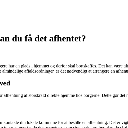
an du få det afhentet?
ere har en plads i hjemmet og derfor skal bortskaffes. Det kan være alt
 almindelige affaldsordninger, er det nødvendigt at arrangere en afhentn
tved
r afhentning af storskrald direkte hjemme hos borgerne. Dette gør det
du kontakte din lokale kommune for at bestille en afhentning. Det er vig
e typer af genstande der accepteres som storskrald, og hvordan de skal p