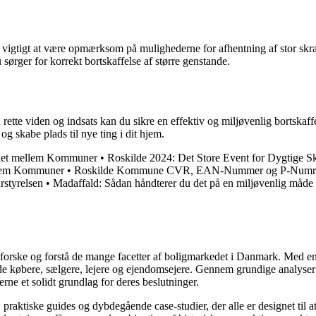
vigtigt at være opmærksom på mulighederne for afhentning af stor skr
sørger for korrekt bortskaffelse af større genstande.
tte viden og indsats kan du sikre en effektiv og miljøvenlig bortskaff
g skabe plads til nye ting i dit hjem.
jdet mellem Kommuner
•
Roskilde 2024: Det Store Event for Dygtige S
llem Kommuner
•
Roskilde Kommune CVR, EAN-Nummer og P-Numre: A
rstyrelsen
•
Madaffald: Sådan håndterer du det på en miljøvenlig måde
udforske og forstå de mange facetter af boligmarkedet i Danmark. Med en
åde købere, sælgere, lejere og ejendomsejere. Gennem grundige analyser 
e et solidt grundlag for deres beslutninger.
, praktiske guides og dybdegående case-studier, der alle er designet til