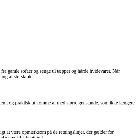
 fra gamle sofaer og senge til tæpper og hårde hvidevarer. Når
ing af storskrald.
 nemt og praktisk at komme af med større genstande, som ikke længere
tigt at være opmærksom på de retningslinjer, der gælder for
laceres til afhentning.