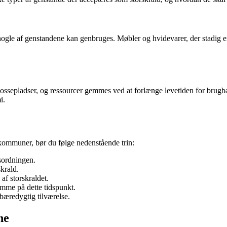
nogle af genstandene kan genbruges. Møbler og hvidevarer, der stadig er
ossepladser, og ressourcer gemmes ved at forlænge levetiden for brugba
i.
e kommuner, bør du følge nedenstående trin:
sordningen.
krald.
af storskraldet.
mme på dette tidspunkt.
 bæredygtig tilværelse.
ne