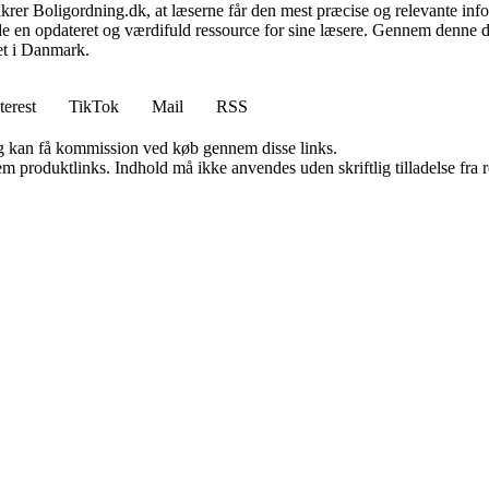
 sikrer Boligordning.dk, at læserne får den mest præcise og relevante inf
yde en opdateret og værdifuld ressource for sine læsere. Gennem denne de
det i Danmark.
terest
TikTok
Mail
RSS
, og kan få kommission ved køb gennem disse links.
m produktlinks. Indhold må ikke anvendes uden skriftlig tilladelse fra r