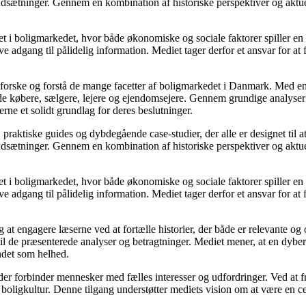
udsætninger. Gennem en kombination af historiske perspektiver og aktuel
 i boligmarkedet, hvor både økonomiske og sociale faktorer spiller en af
e adgang til pålidelig information. Mediet tager derfor et ansvar for at
udforske og forstå de mange facetter af boligmarkedet i Danmark. Med en
åde købere, sælgere, lejere og ejendomsejere. Gennem grundige analyser 
e et solidt grundlag for deres beslutninger.
, praktiske guides og dybdegående case-studier, der alle er designet til
udsætninger. Gennem en kombination af historiske perspektiver og aktuel
 i boligmarkedet, hvor både økonomiske og sociale faktorer spiller en af
e adgang til pålidelig information. Mediet tager derfor et ansvar for at
 at engagere læserne ved at fortælle historier, der både er relevante o
 til de præsenterede analyser og betragtninger. Mediet mener, at en dybe
undet som helhed.
, der forbinder mennesker med fælles interesser og udfordringer. Ved at
 boligkultur. Denne tilgang understøtter mediets vision om at være en c