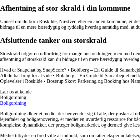
Afhentning af stor skrald i din kommune
Uanset om du bor i Roskilde, Næstved eller en anden kommune, er det 
bidrage til en mere bæredygtig og ryddelig hverdag samtidig med, at du 
Afsluttende tanker om storskrald
Storskrald udgør en udfordring for mange husholdninger, men med den re
afhentning af storskrald kan du bidrage til en mere bæredygtig hverdag o
Hvad er Snapchat og SnapScore?
•
Boblberg – En Guide til Samarbe
Alt du har brug for at vide
•
Boblberg – En Guide til Samarbejdet me
Oplevelser i Roskilde
•
Boserup Skov: Parkering og Booking hos Natu
Lær os at kende
Boligordning
Boligordning
Boligordning.dk er et medie, der henvender sig til alle, der ønsker at 
lejeaftaler og boligrenovering, er mediet en uvurderlig ressource for b
komplekse dynamikker, der præger boligmarkedet, og dermed give læsern
Mediet tilbyder en bred vifte af indhold, som omfatter ekspertudtalelser