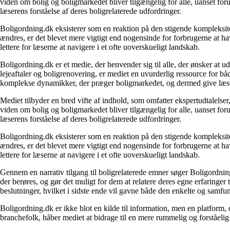
viden om bolig og boligmarkedet bliver tilgængelig for alle, uanset for
læserens forståelse af deres boligrelaterede udfordringer.
Boligordning.dk eksisterer som en reaktion på den stigende kompleksitet
ændres, er det blevet mere vigtigt end nogensinde for forbrugerne at hav
lettere for læserne at navigere i et ofte uoverskueligt landskab.
Boligordning.dk er et medie, der henvender sig til alle, der ønsker at 
lejeaftaler og boligrenovering, er mediet en uvurderlig ressource for b
komplekse dynamikker, der præger boligmarkedet, og dermed give læsern
Mediet tilbyder en bred vifte af indhold, som omfatter ekspertudtalelser
viden om bolig og boligmarkedet bliver tilgængelig for alle, uanset for
læserens forståelse af deres boligrelaterede udfordringer.
Boligordning.dk eksisterer som en reaktion på den stigende kompleksitet
ændres, er det blevet mere vigtigt end nogensinde for forbrugerne at hav
lettere for læserne at navigere i et ofte uoverskueligt landskab.
Gennem en narrativ tilgang til boligrelaterede emner søger Boligordning
der berøres, og gør det muligt for dem at relatere deres egne erfaringer
beslutninger, hvilket i sidste ende vil gavne både den enkelte og samf
Boligordning.dk er ikke blot en kilde til information, men en platform
branchefolk, håber mediet at bidrage til en mere rummelig og forståelig