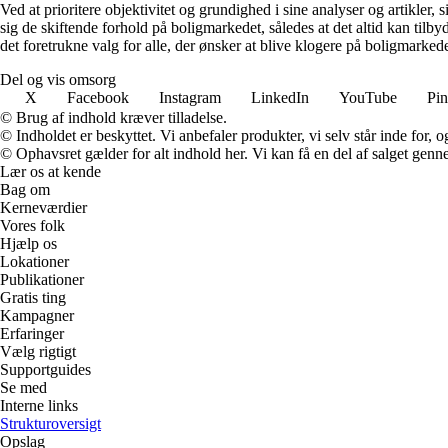
Ved at prioritere objektivitet og grundighed i sine analyser og artikler,
sig de skiftende forhold på boligmarkedet, således at det altid kan tilb
det foretrukne valg for alle, der ønsker at blive klogere på boligmarke
Del og vis omsorg
X
Facebook
Instagram
LinkedIn
YouTube
Pin
© Brug af indhold kræver tilladelse.
© Indholdet er beskyttet. Vi anbefaler produkter, vi selv står inde for
© Ophavsret gælder for alt indhold her. Vi kan få en del af salget genne
Lær os at kende
Bag om
Kerneværdier
Vores folk
Hjælp os
Lokationer
Publikationer
Gratis ting
Kampagner
Erfaringer
Vælg rigtigt
Supportguides
Se med
Interne links
Strukturoversigt
Opslag