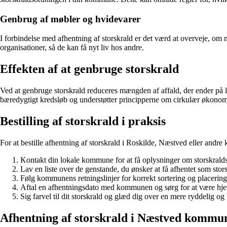
Genbrug af møbler og hvidevarer
I forbindelse med afhentning af storskrald er det værd at overveje, om 
organisationer, så de kan få nyt liv hos andre.
Effekten af at genbruge storskrald
Ved at genbruge storskrald reduceres mængden af affald, der ender på l
bæredygtigt kredsløb og understøtter principperne om cirkulær økonom
Bestilling af storskrald i praksis
For at bestille afhentning af storskrald i Roskilde, Næstved eller andr
Kontakt din lokale kommune for at få oplysninger om storskrald
Lav en liste over de genstande, du ønsker at få afhentet som stors
Følg kommunens retningslinjer for korrekt sortering og placering 
Aftal en afhentningsdato med kommunen og sørg for at være hje
Sig farvel til dit storskrald og glæd dig over en mere ryddelig og
Afhentning af storskrald i Næstved kommu