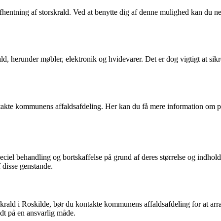
hentning af storskrald. Ved at benytte dig af denne mulighed kan du n
 herunder møbler, elektronik og hvidevarer. Det er dog vigtigt at sikre
takte kommunens affaldsafdeling. Her kan du få mere information om pro
iel behandling og bortskaffelse på grund af deres størrelse og indhold a
f disse genstande.
skrald i Roskilde, bør du kontakte kommunens affaldsafdeling for at arra
dt på en ansvarlig måde.