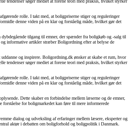
le tendenser søger mediet at forene teori med praksis, hvilket styrker
gørende rolle. I takt med, at boligpriserne stiger og reguleringer
 formidle denne viden på en klar og forståelig måde, hvilket gør det
 dybdegående tilgang til emner, der spænder fra boligkøb og -salg til
og informative artikler stræber Boligordning efter at belyse de
 at uddanne og inspirere. Boligordning.dk ønsker at skabe et rum, hvor
le tendenser søger mediet at forene teori med praksis, hvilket styrker
gørende rolle. I takt med, at boligpriserne stiger og reguleringer
 formidle denne viden på en klar og forståelig måde, hvilket gør det
g oplysende. Dette skaber en forbindelse mellem læserne og de emner,
re forståelse for boligmarkedet kan føre til mere informerede
 fremme dialog og udveksling af erfaringer mellem læsere, eksperter og
entral aktør i debatten om boligforhold og boligpolitik i Danmark.