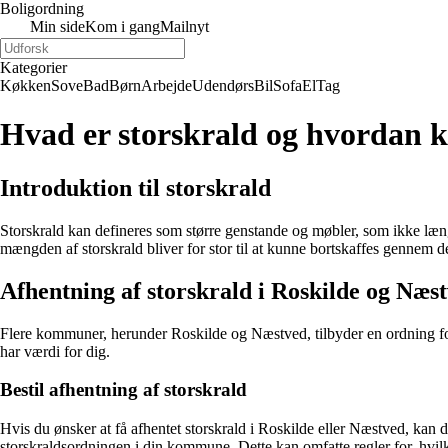
Boligordning
Min side
Kom i gang
Mailnyt
Kategorier
Køkken
Sove
Bad
Børn
Arbejde
Udendørs
Bil
Sofa
El
Tag
Hvad er storskrald og hvordan k
Introduktion til storskrald
Storskrald kan defineres som større genstande og møbler, som ikke læng
mængden af storskrald bliver for stor til at kunne bortskaffes gennem de
Afhentning af storskrald i Roskilde og Næs
Flere kommuner, herunder Roskilde og Næstved, tilbyder en ordning fo
har værdi for dig.
Bestil afhentning af storskrald
Hvis du ønsker at få afhentet storskrald i Roskilde eller Næstved, kan 
storskraldsordningen i din kommune. Dette kan omfatte regler for, hvilk