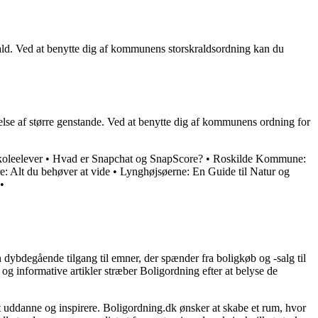
ald. Ved at benytte dig af kommunens storskraldsordning kan du
else af større genstande. Ved at benytte dig af kommunens ordning for
koleelever
•
Hvad er Snapchat og SnapScore?
•
Roskilde Kommune:
lt du behøver at vide
•
Lynghøjsøerne: En Guide til Natur og
•
 dybdegående tilgang til emner, der spænder fra boligkøb og -salg til
og informative artikler stræber Boligordning efter at belyse de
 at uddanne og inspirere. Boligordning.dk ønsker at skabe et rum, hvor