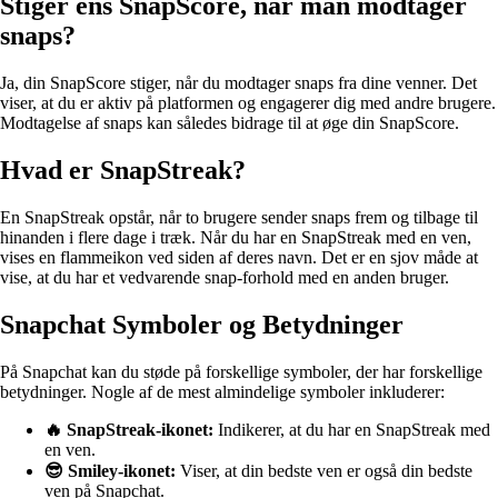
Stiger ens SnapScore, når man modtager
snaps?
Ja, din SnapScore stiger, når du modtager snaps fra dine venner. Det
viser, at du er aktiv på platformen og engagerer dig med andre brugere.
Modtagelse af snaps kan således bidrage til at øge din SnapScore.
Hvad er SnapStreak?
En SnapStreak opstår, når to brugere sender snaps frem og tilbage til
hinanden i flere dage i træk. Når du har en SnapStreak med en ven,
vises en flammeikon ved siden af deres navn. Det er en sjov måde at
vise, at du har et vedvarende snap-forhold med en anden bruger.
Snapchat Symboler og Betydninger
På Snapchat kan du støde på forskellige symboler, der har forskellige
betydninger. Nogle af de mest almindelige symboler inkluderer:
🔥 SnapStreak-ikonet:
Indikerer, at du har en SnapStreak med
en ven.
😎 Smiley-ikonet:
Viser, at din bedste ven er også din bedste
ven på Snapchat.