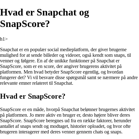
Hvad er Snapchat og
SnapScore?
h1>
Snapchat er en populær social medieplatform, der giver brugerne
mulighed for at sende billeder og videoer, også kendt som snaps, til
venner og følgere. En af de unikke funktioner på Snapchat er
SnapScore, som er en score, der angiver brugerens aktivitet på
platformen. Men hvad betyder SnapScore egentlig, og hvordan
fungerer det? Vi vil besvare disse spørgsmål samt se nærmere på andre
relevante emner relateret til Snapchat.
Hvad er SnapScore?
SnapScore er en måde, hvorpå Snapchat belønner brugernes aktivitet
på platformen. Jo mere aktiv en bruger er, desto højere bliver deres
SnapScore. SnapScore beregnes ud fra en række faktorer, herunder
antallet af snaps sendt og modtaget, historier oploadet, og hvor ofte
brugeren interagerer med deres venner gennem chats og snaps.