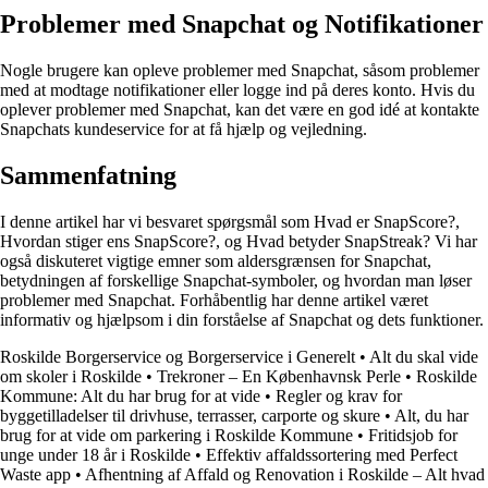
Problemer med Snapchat og Notifikationer
Nogle brugere kan opleve problemer med Snapchat, såsom problemer
med at modtage notifikationer eller logge ind på deres konto. Hvis du
oplever problemer med Snapchat, kan det være en god idé at kontakte
Snapchats kundeservice for at få hjælp og vejledning.
Sammenfatning
I denne artikel har vi besvaret spørgsmål som Hvad er SnapScore?,
Hvordan stiger ens SnapScore?, og Hvad betyder SnapStreak? Vi har
også diskuteret vigtige emner som aldersgrænsen for Snapchat,
betydningen af forskellige Snapchat-symboler, og hvordan man løser
problemer med Snapchat. Forhåbentlig har denne artikel været
informativ og hjælpsom i din forståelse af Snapchat og dets funktioner.
Roskilde Borgerservice og Borgerservice i Generelt
•
Alt du skal vide
om skoler i Roskilde
•
Trekroner – En Københavnsk Perle
•
Roskilde
Kommune: Alt du har brug for at vide
•
Regler og krav for
byggetilladelser til drivhuse, terrasser, carporte og skure
•
Alt, du har
brug for at vide om parkering i Roskilde Kommune
•
Fritidsjob for
unge under 18 år i Roskilde
•
Effektiv affaldssortering med Perfect
Waste app
•
Afhentning af Affald og Renovation i Roskilde – Alt hvad