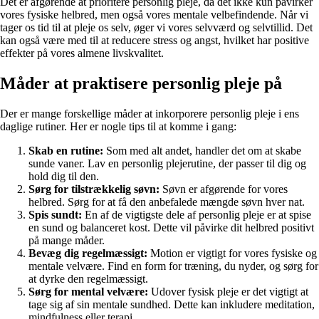
Det er afgørende at prioritere personlig pleje, da det ikke kun påvirker
vores fysiske helbred, men også vores mentale velbefindende. Når vi
tager os tid til at pleje os selv, øger vi vores selvværd og selvtillid. Det
kan også være med til at reducere stress og angst, hvilket har positive
effekter på vores almene livskvalitet.
Måder at praktisere personlig pleje på
Der er mange forskellige måder at inkorporere personlig pleje i ens
daglige rutiner. Her er nogle tips til at komme i gang:
Skab en rutine:
Som med alt andet, handler det om at skabe
sunde vaner. Lav en personlig plejerutine, der passer til dig og
hold dig til den.
Sørg for tilstrækkelig søvn:
Søvn er afgørende for vores
helbred. Sørg for at få den anbefalede mængde søvn hver nat.
Spis sundt:
En af de vigtigste dele af personlig pleje er at spise
en sund og balanceret kost. Dette vil påvirke dit helbred positivt
på mange måder.
Bevæg dig regelmæssigt:
Motion er vigtigt for vores fysiske og
mentale velvære. Find en form for træning, du nyder, og sørg for
at dyrke den regelmæssigt.
Sørg for mental velvære:
Udover fysisk pleje er det vigtigt at
tage sig af sin mentale sundhed. Dette kan inkludere meditation,
mindfulness eller terapi.