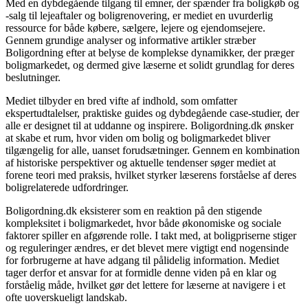
Med en dybdegående tilgang til emner, der spænder fra boligkøb og
-salg til lejeaftaler og boligrenovering, er mediet en uvurderlig
ressource for både købere, sælgere, lejere og ejendomsejere.
Gennem grundige analyser og informative artikler stræber
Boligordning efter at belyse de komplekse dynamikker, der præger
boligmarkedet, og dermed give læserne et solidt grundlag for deres
beslutninger.
Mediet tilbyder en bred vifte af indhold, som omfatter
ekspertudtalelser, praktiske guides og dybdegående case-studier, der
alle er designet til at uddanne og inspirere. Boligordning.dk ønsker
at skabe et rum, hvor viden om bolig og boligmarkedet bliver
tilgængelig for alle, uanset forudsætninger. Gennem en kombination
af historiske perspektiver og aktuelle tendenser søger mediet at
forene teori med praksis, hvilket styrker læserens forståelse af deres
boligrelaterede udfordringer.
Boligordning.dk eksisterer som en reaktion på den stigende
kompleksitet i boligmarkedet, hvor både økonomiske og sociale
faktorer spiller en afgørende rolle. I takt med, at boligpriserne stiger
og reguleringer ændres, er det blevet mere vigtigt end nogensinde
for forbrugerne at have adgang til pålidelig information. Mediet
tager derfor et ansvar for at formidle denne viden på en klar og
forståelig måde, hvilket gør det lettere for læserne at navigere i et
ofte uoverskueligt landskab.