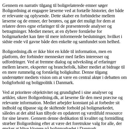
Gennem en narrativ tilgang til boligrelaterede emner søger
Boligordning at engagere læserne ved at fortælle historier, der både
er relevante og oplysende. Dette skaber en forbindelse mellem
læserne og de emner, der berøres, og gør det muligt for dem at
relatere deres egne erfaringer til de præsenterede analyser og
betragtninger. Mediet mener, at en dybere forståelse for
boligmarkedet kan føre til mere informerede beslutninger, hvilket i
sidste ende vil gavne både den enkelte og samfundet som helhed.
Boligordning.dk er ikke blot en kilde til information, men en
platform, der forbinder mennesker med fælles interesser og
udfordringer. Ved at fremme dialog og udveksling af erfaringer
mellem læsere, eksperter og branchefolk, håber mediet at bidrage til
en mere rummelig og forståelig boligkultur. Denne tilgang
understøtter mediets vision om at være en central aktør i debatten om
boligforhold og boligpolitik i Danmark.
Ved at prioritere objektivitet og grundighed i sine analyser og
artikler, sikrer Boligordning.dk, at læserne får den mest præcise og
relevante information. Mediet arbejder konstant på at forbedre sit
indhold og tilpasse sig de skiftende forhold på boligmarkedet,
således at det altid kan tilbyde en opdateret og værdifuld ressource
for sine læsere. Gennem denne dedikation til kvalitet og formidling
stræber Boligordning efter at være det foretrukne valg for alle, der
ønsker at blive klogere på boligmarkedet i Danmark.