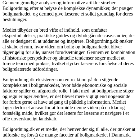
Gennem grundige analyser og informative artikler stræber
Boligordning efter at belyse de komplekse dynamikker, der præger
boligmarkedet, og dermed give læserne et solidt grundlag for deres
beslutninger.
Mediet tilbyder en bred vifte af indhold, som omfatter
ekspertudtalelser, praktiske guides og dybdegående case-studier, der
alle er designet til at uddanne og inspirere. Boligordning.dk ønsker
at skabe et rum, hvor viden om bolig og boligmarkedet bliver
tilgængelig for alle, uanset forudsætninger. Gennem en kombination
af historiske perspektiver og aktuelle tendenser søger mediet at
forene teori med praksis, hvilket styrker læserens forståelse af deres
boligrelaterede udfordringer.
Boligordning.dk eksisterer som en reaktion på den stigende
kompleksitet i boligmarkedet, hvor både økonomiske og sociale
faktorer spiller en afgørende rolle. I takt med, at boligpriserne stiger
og reguleringer ændres, er det blevet mere vigtigt end nogensinde
for forbrugerne at have adgang til pålidelig information. Mediet
tager derfor et ansvar for at formidle denne viden på en klar og
forståelig måde, hvilket gør det lettere for læserne at navigere i et
ofte uoverskueligt landskab.
Boligordning.dk er et medie, der henvender sig til alle, der ønsker at
udforske og forstå de mange facetter af boligmarkedet i Danmark.