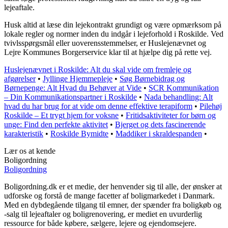
lejeaftale.
Husk altid at læse din lejekontrakt grundigt og være opmærksom på
lokale regler og normer inden du indgår i lejeforhold i Roskilde. Ved
tvivlsspørgsmål eller uoverensstemmelser, er Huslejenævnet og
Lejre Kommunes Borgerservice klar til at hjælpe dig på rette vej.
Huslejenævnet i Roskilde: Alt du skal vide om fremleje og
afgørelser
•
Jyllinge Hjemmepleje
•
Søg Børnebidrag og
Børnepenge: Alt Hvad du Behøver at Vide
•
SCR Kommunikation
– Din Kommunikationspartner i Roskilde
•
Nada behandling: Alt
hvad du har brug for at vide om denne effektive terapiform
•
Pilehøj
Roskilde – Et trygt hjem for voksne
•
Fritidsaktiviteter for børn og
unge: Find den perfekte aktivitet
•
Bjerget og dets fascinerende
karakteristik
•
Roskilde Bymidte
•
Maddiker i skraldespanden
•
Lær os at kende
Boligordning
Boligordning
Boligordning.dk er et medie, der henvender sig til alle, der ønsker at
udforske og forstå de mange facetter af boligmarkedet i Danmark.
Med en dybdegående tilgang til emner, der spænder fra boligkøb og
-salg til lejeaftaler og boligrenovering, er mediet en uvurderlig
ressource for både købere, sælgere, lejere og ejendomsejere.