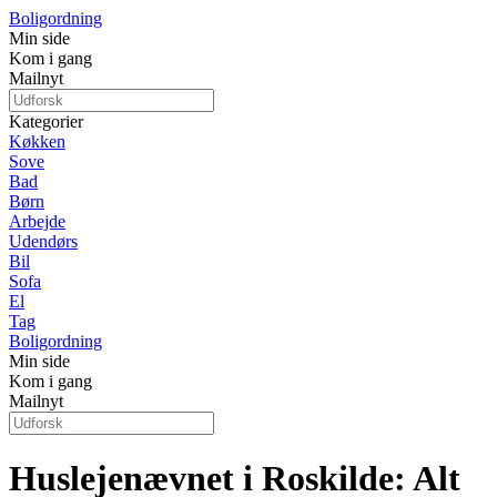
Boligordning
Min side
Kom i gang
Mailnyt
Kategorier
Køkken
Sove
Bad
Børn
Arbejde
Udendørs
Bil
Sofa
El
Tag
Boligordning
Min side
Kom i gang
Mailnyt
Huslejenævnet i Roskilde: Alt