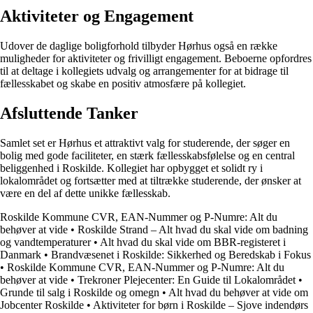
Aktiviteter og Engagement
Udover de daglige boligforhold tilbyder Hørhus også en række
muligheder for aktiviteter og frivilligt engagement. Beboerne opfordres
til at deltage i kollegiets udvalg og arrangementer for at bidrage til
fællesskabet og skabe en positiv atmosfære på kollegiet.
Afsluttende Tanker
Samlet set er Hørhus et attraktivt valg for studerende, der søger en
bolig med gode faciliteter, en stærk fællesskabsfølelse og en central
beliggenhed i Roskilde. Kollegiet har opbygget et solidt ry i
lokalområdet og fortsætter med at tiltrække studerende, der ønsker at
være en del af dette unikke fællesskab.
Roskilde Kommune CVR, EAN-Nummer og P-Numre: Alt du
behøver at vide
•
Roskilde Strand – Alt hvad du skal vide om badning
og vandtemperaturer
•
Alt hvad du skal vide om BBR-registeret i
Danmark
•
Brandvæsenet i Roskilde: Sikkerhed og Beredskab i Fokus
•
Roskilde Kommune CVR, EAN-Nummer og P-Numre: Alt du
behøver at vide
•
Trekroner Plejecenter: En Guide til Lokalområdet
•
Grunde til salg i Roskilde og omegn
•
Alt hvad du behøver at vide om
Jobcenter Roskilde
•
Aktiviteter for børn i Roskilde – Sjove indendørs