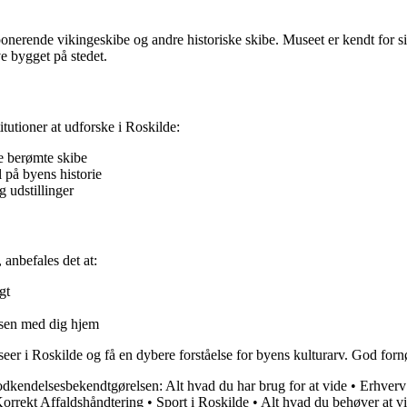
onerende vikingeskibe og andre historiske skibe. Museet er kendt for s
e bygget på stedet.
tutioner at udforske i Roskilde:
e berømte skibe
på byens historie
 udstillinger
 anbefales det at:
gt
elsen med dig hjem
eer i Roskilde og få en dybere forståelse for byens kulturarv. God forn
kendelsesbekendtgørelsen: Alt hvad du har brug for at vide
•
Erhverv 
Korrekt Affaldshåndtering
•
Sport i Roskilde
•
Alt hvad du behøver at vi