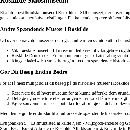
Roskilde Skibsmuseum
Et af de mest ikoniske museer i Roskilde er Skibsmuseet, der huser imp
genstande og interaktive udstillinger. Du kan endda opleve skibene bliv
Andre Spændende Museer i Roskilde
Ud over de nævnte museer er der også andre interessante kulturelle insti
Vikingeskibsmuseet – Et museum dedikeret til vikingetiden og d
Roskilde Domkirke – En imponerende gotisk katedral og symbol 
Ringstedgård – En smuk herregård med en spændende historie og
Gør Dit Besøg Endnu Bedre
For at få mest muligt ud af dit besøg på de historiske museer i Roskilde,
Reservere tid til hvert museum for at kunne udforske dem grundi
Deltage i guidede ture eller arrangementer for at få mere indsigt
Købe souvenirs i museets butikker for at bringe en del af oplev
Med denne guide er du klar til at udforske de spændende historiske mus
Lyngbakken 5 – Et smukt sted at kalde hjem
•
Miljøgodkendelse og God
Skøn By at Bo og Arbejde i
•
Roskilde Affaldssortering: En Guide til 