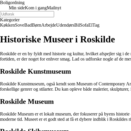
Boligordning
Min side
Kom i gang
Mailnyt
Kategorier
Køkken
Sove
Bad
Børn
Arbejde
Udendørs
Bil
Sofa
El
Tag
Historiske Museer i Roskilde
Roskilde er en by fyldt med historie og kultur, hvilket afspejler sig i 
fortiden, er der noget for enhver smag. Lad os udforske nogle af de m
Roskilde Kunstmuseum
Roskilde Kunstmuseum, også kendt som Museum of Contemporary Art, er 
forskellige genrer og stilarter. Du kan opleve både malerier, skulpturer,
Roskilde Museum
Roskilde Museum er et lokalt museum, der fokuserer på byens historie o
moderne tid. Museet er et godt sted at få et dybere indblik i Roskildes r