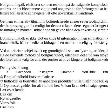
Boligordning.dk eksisterer som en reaktion på den stigende kompleksitet
ændres, er det blevet mere vigtigt end nogensinde for forbrugerne at hav
lettere for læserne at navigere i et ofte uoverskueligt landskab.
Gennem en narrativ tilgang til boligrelaterede emner søger Boligordning
der berøres, og gør det muligt for dem at relatere deres egne erfaringer
beslutninger, hvilket i sidste ende vil gavne både den enkelte og samf
Boligordning.dk er ikke blot en kilde til information, men en platform
branchefolk, håber mediet at bidrage til en mere rummelig og forståelig
Ved at prioritere objektivitet og grundighed i sine analyser og artikler,
sig de skiftende forhold på boligmarkedet, således at det altid kan tilb
det foretrukne valg for alle, der ønsker at blive klogere på boligmarke
Del og vis omsorg
X
Facebook
Instagram
LinkedIn
YouTube
Pin
© Brug af indhold kræver tilladelse.
© Indholdet er beskyttet. Vi anbefaler produkter, vi selv står inde for
© Ophavsret gælder for alt indhold her. Vi kan få en del af salget genne
Lær os at kende
Bag om
Kerneværdier
Vores folk
Hjælp os