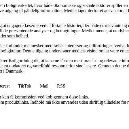
 i boligmarkedet, hvor både økonomiske og sociale faktorer spiller en af
e adgang til pålidelig information. Mediet tager derfor et ansvar for at
 at engagere læserne ved at fortælle historier, der både er relevante o
 til de præsenterede analyser og betragtninger. Mediet mener, at en dybe
undet som helhed.
, der forbinder mennesker med fælles interesser og udfordringer. Ved at
 boligkultur. Denne tilgang understøtter mediets vision om at være en c
 sikrer Boligordning.dk, at læserne får den mest præcise og relevante inf
yde en opdateret og værdifuld ressource for sine læsere. Gennem denne de
det i Danmark.
terest
TikTok
Mail
RSS
, og kan få kommission ved køb gennem disse links.
m produktlinks. Indhold må ikke anvendes uden skriftlig tilladelse fra r