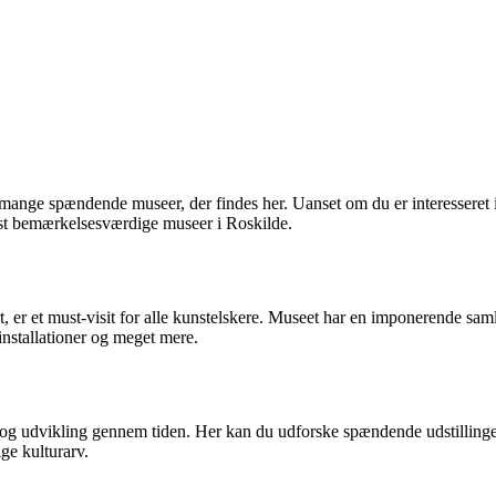
de mange spændende museer, der findes her. Uanset om du er interesseret i
est bemærkelsesværdige museer i Roskilde.
et must-visit for alle kunstelskere. Museet har en imponerende samli
 installationer og meget mere.
g udvikling gennem tiden. Her kan du udforske spændende udstillinger o
ige kulturarv.