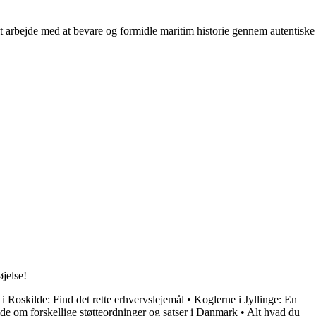
it arbejde med at bevare og formidle maritim historie gennem autentiske
øjelse!
i Roskilde: Find det rette erhvervslejemål
•
Koglerne i Jyllinge: En
de om forskellige støtteordninger og satser i Danmark
•
Alt hvad du