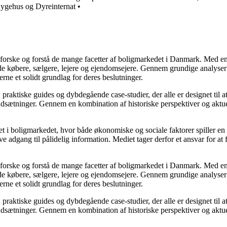
ygehus og Dyreinternat
•
udforske og forstå de mange facetter af boligmarkedet i Danmark. Med en
åde købere, sælgere, lejere og ejendomsejere. Gennem grundige analyser 
e et solidt grundlag for deres beslutninger.
, praktiske guides og dybdegående case-studier, der alle er designet til
udsætninger. Gennem en kombination af historiske perspektiver og aktuel
 i boligmarkedet, hvor både økonomiske og sociale faktorer spiller en af
e adgang til pålidelig information. Mediet tager derfor et ansvar for at
udforske og forstå de mange facetter af boligmarkedet i Danmark. Med en
åde købere, sælgere, lejere og ejendomsejere. Gennem grundige analyser 
e et solidt grundlag for deres beslutninger.
, praktiske guides og dybdegående case-studier, der alle er designet til
udsætninger. Gennem en kombination af historiske perspektiver og aktuel