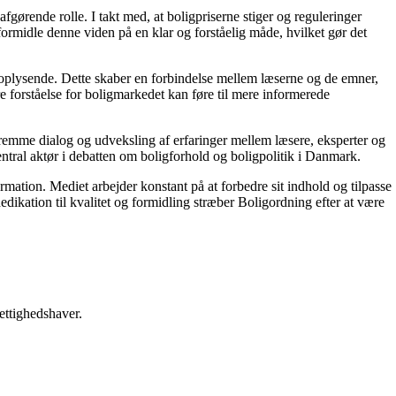
gørende rolle. I takt med, at boligpriserne stiger og reguleringer
 formidle denne viden på en klar og forståelig måde, hvilket gør det
g oplysende. Dette skaber en forbindelse mellem læserne og de emner,
re forståelse for boligmarkedet kan føre til mere informerede
 fremme dialog og udveksling af erfaringer mellem læsere, eksperter og
entral aktør i debatten om boligforhold og boligpolitik i Danmark.
ormation. Mediet arbejder konstant på at forbedre sit indhold og tilpasse
dikation til kvalitet og formidling stræber Boligordning efter at være
ettighedshaver.