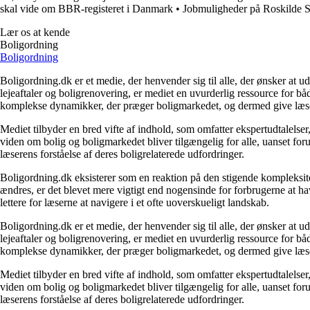
skal vide om BBR-registeret i Danmark
•
Jobmuligheder på Roskilde S
Lær os at kende
Boligordning
Boligordning
Boligordning.dk er et medie, der henvender sig til alle, der ønsker at 
lejeaftaler og boligrenovering, er mediet en uvurderlig ressource for b
komplekse dynamikker, der præger boligmarkedet, og dermed give læsern
Mediet tilbyder en bred vifte af indhold, som omfatter ekspertudtalelser
viden om bolig og boligmarkedet bliver tilgængelig for alle, uanset for
læserens forståelse af deres boligrelaterede udfordringer.
Boligordning.dk eksisterer som en reaktion på den stigende kompleksitet
ændres, er det blevet mere vigtigt end nogensinde for forbrugerne at hav
lettere for læserne at navigere i et ofte uoverskueligt landskab.
Boligordning.dk er et medie, der henvender sig til alle, der ønsker at 
lejeaftaler og boligrenovering, er mediet en uvurderlig ressource for b
komplekse dynamikker, der præger boligmarkedet, og dermed give læsern
Mediet tilbyder en bred vifte af indhold, som omfatter ekspertudtalelser
viden om bolig og boligmarkedet bliver tilgængelig for alle, uanset for
læserens forståelse af deres boligrelaterede udfordringer.