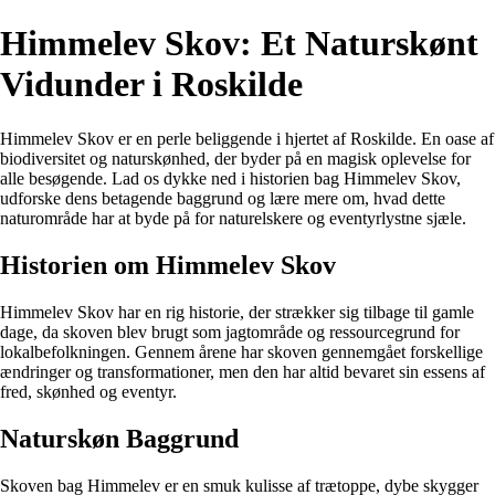
Himmelev Skov: Et Naturskønt
Vidunder i Roskilde
Himmelev Skov er en perle beliggende i hjertet af Roskilde. En oase af
biodiversitet og naturskønhed, der byder på en magisk oplevelse for
alle besøgende. Lad os dykke ned i historien bag Himmelev Skov,
udforske dens betagende baggrund og lære mere om, hvad dette
naturområde har at byde på for naturelskere og eventyrlystne sjæle.
Historien om Himmelev Skov
Himmelev Skov har en rig historie, der strækker sig tilbage til gamle
dage, da skoven blev brugt som jagtområde og ressourcegrund for
lokalbefolkningen. Gennem årene har skoven gennemgået forskellige
ændringer og transformationer, men den har altid bevaret sin essens af
fred, skønhed og eventyr.
Naturskøn Baggrund
Skoven bag Himmelev er en smuk kulisse af trætoppe, dybe skygger