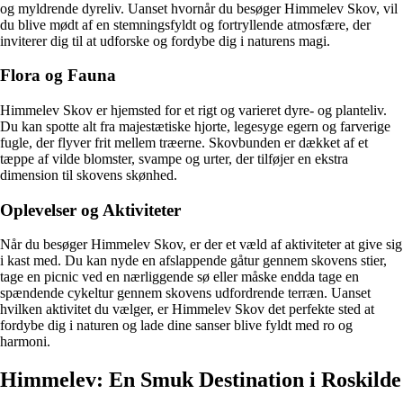
og myldrende dyreliv. Uanset hvornår du besøger Himmelev Skov, vil
du blive mødt af en stemningsfyldt og fortryllende atmosfære, der
inviterer dig til at udforske og fordybe dig i naturens magi.
Flora og Fauna
Himmelev Skov er hjemsted for et rigt og varieret dyre- og planteliv.
Du kan spotte alt fra majestætiske hjorte, legesyge egern og farverige
fugle, der flyver frit mellem træerne. Skovbunden er dækket af et
tæppe af vilde blomster, svampe og urter, der tilføjer en ekstra
dimension til skovens skønhed.
Oplevelser og Aktiviteter
Når du besøger Himmelev Skov, er der et væld af aktiviteter at give sig
i kast med. Du kan nyde en afslappende gåtur gennem skovens stier,
tage en picnic ved en nærliggende sø eller måske endda tage en
spændende cykeltur gennem skovens udfordrende terræn. Uanset
hvilken aktivitet du vælger, er Himmelev Skov det perfekte sted at
fordybe dig i naturen og lade dine sanser blive fyldt med ro og
harmoni.
Himmelev: En Smuk Destination i Roskilde