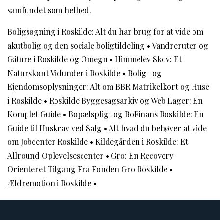
samfundet som helhed.
Boligsøgning i Roskilde: Alt du har brug for at vide om
akutbolig og den sociale boligtildeling
•
Vandreruter og
Gåture i Roskilde og Omegn
•
Himmelev Skov: Et
Naturskønt Vidunder i Roskilde
•
Bolig- og
Ejendomsoplysninger: Alt om BBR Matrikelkort og Huse
i Roskilde
•
Roskilde Byggesagsarkiv og Web Lager: En
Komplet Guide
•
Bopælspligt og BoFinans Roskilde: En
Guide til Huskrav ved Salg
•
Alt hvad du behøver at vide
om Jobcenter Roskilde
•
Kildegården i Roskilde: Et
Allround Oplevelsescenter
•
Gro: En Recovery
Orienteret Tilgang Fra Fonden Gro Roskilde
•
Ældremotion i Roskilde
•