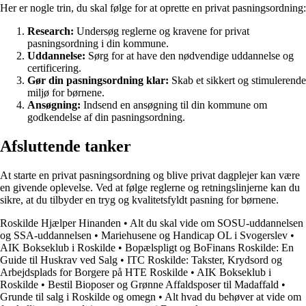
Her er nogle trin, du skal følge for at oprette en privat pasningsordning:
Research:
Undersøg reglerne og kravene for privat
pasningsordning i din kommune.
Uddannelse:
Sørg for at have den nødvendige uddannelse og
certificering.
Gør din pasningsordning klar:
Skab et sikkert og stimulerende
miljø for børnene.
Ansøgning:
Indsend en ansøgning til din kommune om
godkendelse af din pasningsordning.
Afsluttende tanker
At starte en privat pasningsordning og blive privat dagplejer kan være
en givende oplevelse. Ved at følge reglerne og retningslinjerne kan du
sikre, at du tilbyder en tryg og kvalitetsfyldt pasning for børnene.
Roskilde Hjælper Hinanden
•
Alt du skal vide om SOSU-uddannelsen
og SSA-uddannelsen
•
Mariehusene og Handicap OL i Svogerslev
•
AIK Bokseklub i Roskilde
•
Bopælspligt og BoFinans Roskilde: En
Guide til Huskrav ved Salg
•
ITC Roskilde: Takster, Krydsord og
Arbejdsplads for Borgere på HTE Roskilde
•
AIK Bokseklub i
Roskilde
•
Bestil Bioposer og Grønne Affaldsposer til Madaffald
•
Grunde til salg i Roskilde og omegn
•
Alt hvad du behøver at vide om