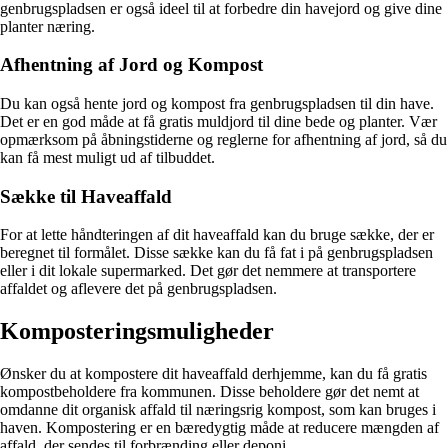
genbrugspladsen er også ideel til at forbedre din havejord og give dine
planter næring.
Afhentning af Jord og Kompost
Du kan også hente jord og kompost fra genbrugspladsen til din have.
Det er en god måde at få gratis muldjord til dine bede og planter. Vær
opmærksom på åbningstiderne og reglerne for afhentning af jord, så du
kan få mest muligt ud af tilbuddet.
Sække til Haveaffald
For at lette håndteringen af dit haveaffald kan du bruge sække, der er
beregnet til formålet. Disse sække kan du få fat i på genbrugspladsen
eller i dit lokale supermarked. Det gør det nemmere at transportere
affaldet og aflevere det på genbrugspladsen.
Komposteringsmuligheder
Ønsker du at kompostere dit haveaffald derhjemme, kan du få gratis
kompostbeholdere fra kommunen. Disse beholdere gør det nemt at
omdanne dit organisk affald til næringsrig kompost, som kan bruges i
haven. Kompostering er en bæredygtig måde at reducere mængden af
affald, der sendes til forbrænding eller deponi.