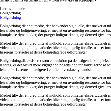
Smart Systems og Smart El Bil – Den Nye Æra af Køretøjer
•
Lær os at kende
Boligordning
Boligordning
Boligordning.dk er et medie, der henvender sig til alle, der ønsker at 
lejeaftaler og boligrenovering, er mediet en uvurderlig ressource for b
komplekse dynamikker, der præger boligmarkedet, og dermed give læsern
Mediet tilbyder en bred vifte af indhold, som omfatter ekspertudtalelser
viden om bolig og boligmarkedet bliver tilgængelig for alle, uanset for
læserens forståelse af deres boligrelaterede udfordringer.
Boligordning.dk eksisterer som en reaktion på den stigende kompleksitet
ændres, er det blevet mere vigtigt end nogensinde for forbrugerne at hav
lettere for læserne at navigere i et ofte uoverskueligt landskab.
Boligordning.dk er et medie, der henvender sig til alle, der ønsker at 
lejeaftaler og boligrenovering, er mediet en uvurderlig ressource for b
komplekse dynamikker, der præger boligmarkedet, og dermed give læsern
Mediet tilbyder en bred vifte af indhold, som omfatter ekspertudtalelser
viden om bolig og boligmarkedet bliver tilgængelig for alle, uanset for
læserens forståelse af deres boligrelaterede udfordringer.