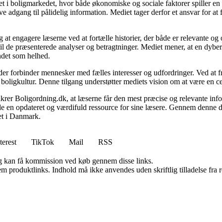
 i boligmarkedet, hvor både økonomiske og sociale faktorer spiller en af
e adgang til pålidelig information. Mediet tager derfor et ansvar for at
 at engagere læserne ved at fortælle historier, der både er relevante o
 til de præsenterede analyser og betragtninger. Mediet mener, at en dybe
undet som helhed.
, der forbinder mennesker med fælles interesser og udfordringer. Ved at
 boligkultur. Denne tilgang understøtter mediets vision om at være en c
 sikrer Boligordning.dk, at læserne får den mest præcise og relevante inf
yde en opdateret og værdifuld ressource for sine læsere. Gennem denne de
det i Danmark.
terest
TikTok
Mail
RSS
, og kan få kommission ved køb gennem disse links.
m produktlinks. Indhold må ikke anvendes uden skriftlig tilladelse fra r