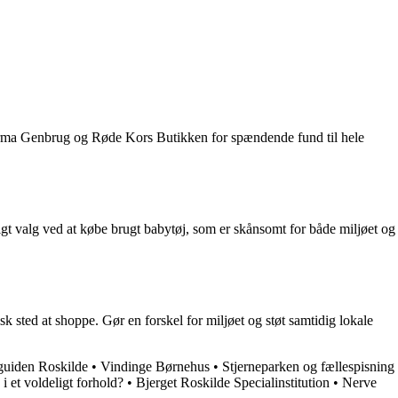
Karma Genbrug og Røde Kors Butikken for spændende fund til hele
igt valg ved at købe brugt babytøj, som er skånsomt for både miljøet og
isk sted at shoppe. Gør en forskel for miljøet og støt samtidig lokale
uiden Roskilde
•
Vindinge Børnehus
•
Stjerneparken og fællespisning
i et voldeligt forhold?
•
Bjerget Roskilde Specialinstitution
•
Nerve