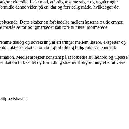
gørende rolle. I takt med, at boligpriserne stiger og reguleringer
 formidle denne viden på en klar og forståelig måde, hvilket gør det
g oplysende. Dette skaber en forbindelse mellem læserne og de emner,
re forståelse for boligmarkedet kan føre til mere informerede
 fremme dialog og udveksling af erfaringer mellem læsere, eksperter og
entral aktør i debatten om boligforhold og boligpolitik i Danmark.
ormation. Mediet arbejder konstant på at forbedre sit indhold og tilpasse
dikation til kvalitet og formidling stræber Boligordning efter at være
ettighedshaver.