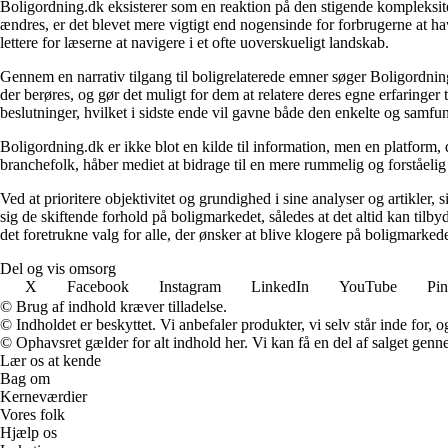
Boligordning.dk eksisterer som en reaktion på den stigende kompleksitet
ændres, er det blevet mere vigtigt end nogensinde for forbrugerne at hav
lettere for læserne at navigere i et ofte uoverskueligt landskab.
Gennem en narrativ tilgang til boligrelaterede emner søger Boligordning
der berøres, og gør det muligt for dem at relatere deres egne erfaringer
beslutninger, hvilket i sidste ende vil gavne både den enkelte og samf
Boligordning.dk er ikke blot en kilde til information, men en platform
branchefolk, håber mediet at bidrage til en mere rummelig og forståelig
Ved at prioritere objektivitet og grundighed i sine analyser og artikler,
sig de skiftende forhold på boligmarkedet, således at det altid kan tilb
det foretrukne valg for alle, der ønsker at blive klogere på boligmarke
Del og vis omsorg
X
Facebook
Instagram
LinkedIn
YouTube
Pin
© Brug af indhold kræver tilladelse.
© Indholdet er beskyttet. Vi anbefaler produkter, vi selv står inde for
© Ophavsret gælder for alt indhold her. Vi kan få en del af salget genne
Lær os at kende
Bag om
Kerneværdier
Vores folk
Hjælp os