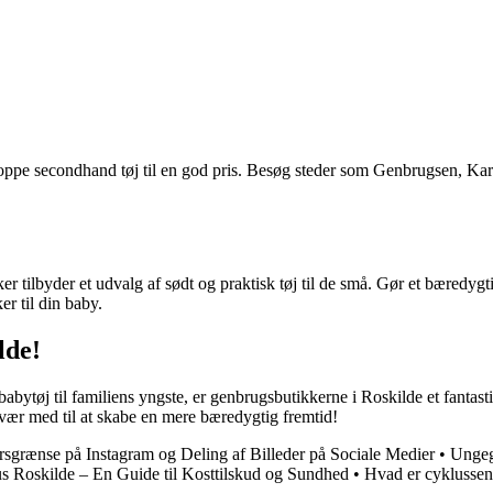
 shoppe secondhand tøj til en god pris. Besøg steder som Genbrugsen, 
 tilbyder et udvalg af sødt og praktisk tøj til de små. Gør et bæredygt
r til din baby.
lde!
 babytøj til familiens yngste, er genbrugsbutikkerne i Roskilde et fantast
g vær med til at skabe en mere bæredygtig fremtid!
rsgrænse på Instagram og Deling af Billeder på Sociale Medier
•
Ungeg
s Roskilde – En Guide til Kosttilskud og Sundhed
•
Hvad er cyklussen 