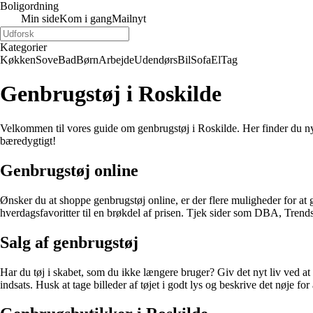
Boligordning
Min side
Kom i gang
Mailnyt
Kategorier
Køkken
Sove
Bad
Børn
Arbejde
Udendørs
Bil
Sofa
El
Tag
Genbrugstøj i Roskilde
Velkommen til vores guide om genbrugstøj i Roskilde. Her finder du ny
bæredygtigt!
Genbrugstøj online
Ønsker du at shoppe genbrugstøj online, er der flere muligheder for at g
hverdagsfavoritter til en brøkdel af prisen. Tjek sider som DBA, Trend
Salg af genbrugstøj
Har du tøj i skabet, som du ikke længere bruger? Giv det nyt liv ved at
indsats. Husk at tage billeder af tøjet i godt lys og beskrive det nøje for