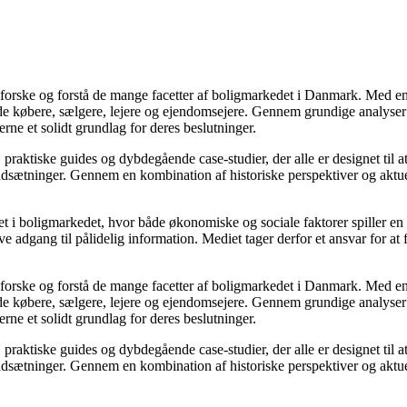
udforske og forstå de mange facetter af boligmarkedet i Danmark. Med en
åde købere, sælgere, lejere og ejendomsejere. Gennem grundige analyser 
e et solidt grundlag for deres beslutninger.
, praktiske guides og dybdegående case-studier, der alle er designet til
udsætninger. Gennem en kombination af historiske perspektiver og aktuel
 i boligmarkedet, hvor både økonomiske og sociale faktorer spiller en af
e adgang til pålidelig information. Mediet tager derfor et ansvar for at
udforske og forstå de mange facetter af boligmarkedet i Danmark. Med en
åde købere, sælgere, lejere og ejendomsejere. Gennem grundige analyser 
e et solidt grundlag for deres beslutninger.
, praktiske guides og dybdegående case-studier, der alle er designet til
udsætninger. Gennem en kombination af historiske perspektiver og aktuel