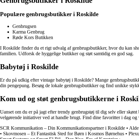
Genbrugsbutikker i Roskilde
Populære genbrugsbutikker i Roskilde
Genbrugsen
Karma Genbrug
Røde Kors Butikken
I Roskilde finder du et rigt udvalg af genbrugsbutikker, hvor du kan
familien. Udforsk de hyggelige butikker og støt samtidig en god sag.
Babytøj i Roskilde
Er du på udkig efter vintage babytøj i Roskilde? Mange genbrugsbutikker
din pengepung. Besøg de lokale genbrugsbutikker og find unikke stykke
Kom ud og støt genbrugsbutikkerne i Roski
Uanset om du er på jagt efter trendy genbrugstøj til dig selv eller skønt
velgørende initiativer ved at handle brugt. Find dine favoritter i dag o
SCR Kommunikation – Din Kommunikationspartner i Roskilde
•
Alde
•
Skovmosen – Et Fantastisk Sted for Børn i Kosmos Børnehus
•
Plexu