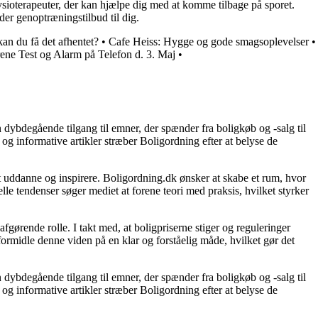
 fysioterapeuter, der kan hjælpe dig med at komme tilbage på sporet.
er genoptræningstilbud til dig.
an du få det afhentet?
•
Cafe Heiss: Hygge og gode smagsoplevelser
•
rene Test og Alarm på Telefon d. 3. Maj
•
 dybdegående tilgang til emner, der spænder fra boligkøb og -salg til
og informative artikler stræber Boligordning efter at belyse de
 at uddanne og inspirere. Boligordning.dk ønsker at skabe et rum, hvor
le tendenser søger mediet at forene teori med praksis, hvilket styrker
gørende rolle. I takt med, at boligpriserne stiger og reguleringer
 formidle denne viden på en klar og forståelig måde, hvilket gør det
 dybdegående tilgang til emner, der spænder fra boligkøb og -salg til
og informative artikler stræber Boligordning efter at belyse de