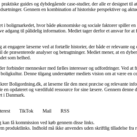
, praktiske guides og dybdegående case-studier, der alle er designet til
udsætninger. Gennem en kombination af historiske perspektiver og aktuel
 i boligmarkedet, hvor både økonomiske og sociale faktorer spiller en af
e adgang til pålidelig information. Mediet tager derfor et ansvar for at
 at engagere læserne ved at fortælle historier, der både er relevante o
 til de præsenterede analyser og betragtninger. Mediet mener, at en dybe
undet som helhed.
, der forbinder mennesker med fælles interesser og udfordringer. Ved at
 boligkultur. Denne tilgang understøtter mediets vision om at være en c
 sikrer Boligordning.dk, at læserne får den mest præcise og relevante inf
yde en opdateret og værdifuld ressource for sine læsere. Gennem denne de
det i Danmark.
terest
TikTok
Mail
RSS
, og kan få kommission ved køb gennem disse links.
m produktlinks. Indhold må ikke anvendes uden skriftlig tilladelse fra r