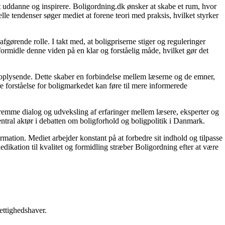
 at uddanne og inspirere. Boligordning.dk ønsker at skabe et rum, hvor
le tendenser søger mediet at forene teori med praksis, hvilket styrker
gørende rolle. I takt med, at boligpriserne stiger og reguleringer
 formidle denne viden på en klar og forståelig måde, hvilket gør det
g oplysende. Dette skaber en forbindelse mellem læserne og de emner,
re forståelse for boligmarkedet kan føre til mere informerede
 fremme dialog og udveksling af erfaringer mellem læsere, eksperter og
entral aktør i debatten om boligforhold og boligpolitik i Danmark.
ormation. Mediet arbejder konstant på at forbedre sit indhold og tilpasse
dikation til kvalitet og formidling stræber Boligordning efter at være
ettighedshaver.