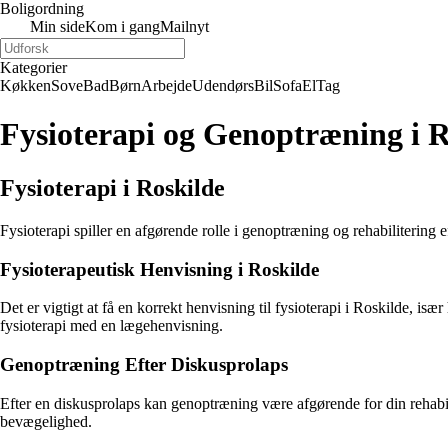
Boligordning
Min side
Kom i gang
Mailnyt
Kategorier
Køkken
Sove
Bad
Børn
Arbejde
Udendørs
Bil
Sofa
El
Tag
Fysioterapi og Genoptræning i 
Fysioterapi i Roskilde
Fysioterapi spiller en afgørende rolle i genoptræning og rehabilitering 
Fysioterapeutisk Henvisning i Roskilde
Det er vigtigt at få en korrekt henvisning til fysioterapi i Roskilde, is
fysioterapi med en lægehenvisning.
Genoptræning Efter Diskusprolaps
Efter en diskusprolaps kan genoptræning være afgørende for din rehabil
bevægelighed.