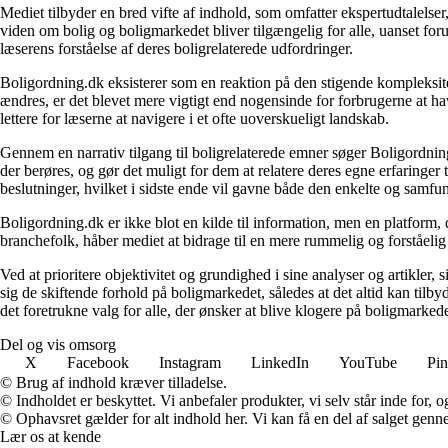
Mediet tilbyder en bred vifte af indhold, som omfatter ekspertudtalelser
viden om bolig og boligmarkedet bliver tilgængelig for alle, uanset for
læserens forståelse af deres boligrelaterede udfordringer.
Boligordning.dk eksisterer som en reaktion på den stigende kompleksitet
ændres, er det blevet mere vigtigt end nogensinde for forbrugerne at hav
lettere for læserne at navigere i et ofte uoverskueligt landskab.
Gennem en narrativ tilgang til boligrelaterede emner søger Boligordning
der berøres, og gør det muligt for dem at relatere deres egne erfaringer
beslutninger, hvilket i sidste ende vil gavne både den enkelte og samf
Boligordning.dk er ikke blot en kilde til information, men en platform
branchefolk, håber mediet at bidrage til en mere rummelig og forståelig
Ved at prioritere objektivitet og grundighed i sine analyser og artikler,
sig de skiftende forhold på boligmarkedet, således at det altid kan tilb
det foretrukne valg for alle, der ønsker at blive klogere på boligmarke
Del og vis omsorg
X
Facebook
Instagram
LinkedIn
YouTube
Pin
© Brug af indhold kræver tilladelse.
© Indholdet er beskyttet. Vi anbefaler produkter, vi selv står inde for
© Ophavsret gælder for alt indhold her. Vi kan få en del af salget genne
Lær os at kende