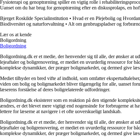
Fysioterapi og genoptræning spiller en vigtig rolle i rehabiliteringspro
Uanset om du har brug for genoptræning efter en diskusprolaps, en hoft
Bjerget Roskilde Specialinstitution
•
Hvad er en Plejebolig og Hvorda
Biodiversitet og naturforvaltning
•
Alt om genbrugspladser og forbræn
Lær os at kende
Boligordning
Boligordning
Boligordning.dk er et medie, der henvender sig til alle, der ønsker at 
lejeaftaler og boligrenovering, er mediet en uvurderlig ressource for b
komplekse dynamikker, der præger boligmarkedet, og dermed give læsern
Mediet tilbyder en bred vifte af indhold, som omfatter ekspertudtalelser
viden om bolig og boligmarkedet bliver tilgængelig for alle, uanset for
læserens forståelse af deres boligrelaterede udfordringer.
Boligordning.dk eksisterer som en reaktion på den stigende kompleksitet
ændres, er det blevet mere vigtigt end nogensinde for forbrugerne at hav
lettere for læserne at navigere i et ofte uoverskueligt landskab.
Boligordning.dk er et medie, der henvender sig til alle, der ønsker at 
lejeaftaler og boligrenovering, er mediet en uvurderlig ressource for b
komplekse dynamikker, der præger boligmarkedet, og dermed give læsern