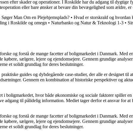
cessen efter skader og operationer. I Roskilde har du adgang til dygtige
eoperation eller bare ønsker at bevare din bevægelighed som ældre, er d
n Søger Man Om en Plejehjemsplads?
•
Hvad er storskrald og hvordan k
ding i Roskilde og omegn
•
Naturbanko og Natur & Teknologi 1-3
•
Si
udforske og forstå de mange facetter af boligmarkedet i Danmark. Med en
åde købere, sælgere, lejere og ejendomsejere. Gennem grundige analyser 
e et solidt grundlag for deres beslutninger.
, praktiske guides og dybdegående case-studier, der alle er designet til
udsætninger. Gennem en kombination af historiske perspektiver og aktuel
 i boligmarkedet, hvor både økonomiske og sociale faktorer spiller en af
e adgang til pålidelig information. Mediet tager derfor et ansvar for at
udforske og forstå de mange facetter af boligmarkedet i Danmark. Med en
åde købere, sælgere, lejere og ejendomsejere. Gennem grundige analyser 
e et solidt grundlag for deres beslutninger.