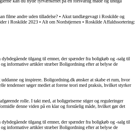
e reglerne kan du nyde fyrværkeriet på en forsvarlig måde og undgå
n filme andre uden tilladelse?
•
Akut tandlægevagt i Roskilde og
ider i Roskilde 2023
•
Alt om Nordstjernen
•
Roskilde Affaldssortering:
 dybdegående tilgang til emner, der spænder fra boligkøb og -salg til
og informative artikler stræber Boligordning efter at belyse de
 at uddanne og inspirere. Boligordning.dk ønsker at skabe et rum, hvor
le tendenser søger mediet at forene teori med praksis, hvilket styrker
gørende rolle. I takt med, at boligpriserne stiger og reguleringer
 formidle denne viden på en klar og forståelig måde, hvilket gør det
 dybdegående tilgang til emner, der spænder fra boligkøb og -salg til
og informative artikler stræber Boligordning efter at belyse de