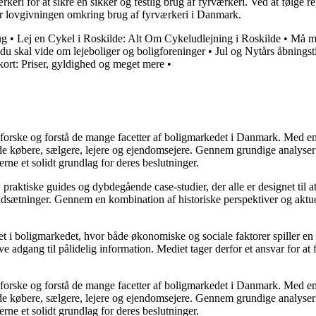
værkeri for at sikre en sikker og festlig brug af fyrværkeri. Ved at følg
ter lovgivningen omkring brug af fyrværkeri i Danmark.
ug
•
Lej en Cykel i Roskilde: Alt Om Cykeludlejning i Roskilde
•
Må ma
 du skal vide om lejeboliger og boligforeninger
•
Jul og Nytårs åbningst
ort: Priser, gyldighed og meget mere
•
udforske og forstå de mange facetter af boligmarkedet i Danmark. Med en
åde købere, sælgere, lejere og ejendomsejere. Gennem grundige analyser 
e et solidt grundlag for deres beslutninger.
, praktiske guides og dybdegående case-studier, der alle er designet til
udsætninger. Gennem en kombination af historiske perspektiver og aktuel
 i boligmarkedet, hvor både økonomiske og sociale faktorer spiller en af
e adgang til pålidelig information. Mediet tager derfor et ansvar for at
udforske og forstå de mange facetter af boligmarkedet i Danmark. Med en
åde købere, sælgere, lejere og ejendomsejere. Gennem grundige analyser 
e et solidt grundlag for deres beslutninger.