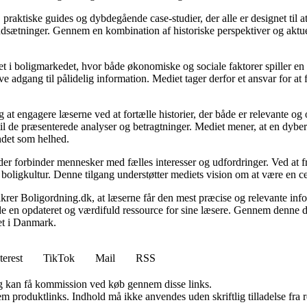
, praktiske guides og dybdegående case-studier, der alle er designet til
udsætninger. Gennem en kombination af historiske perspektiver og aktuel
 i boligmarkedet, hvor både økonomiske og sociale faktorer spiller en af
e adgang til pålidelig information. Mediet tager derfor et ansvar for at
 at engagere læserne ved at fortælle historier, der både er relevante o
 til de præsenterede analyser og betragtninger. Mediet mener, at en dybe
undet som helhed.
, der forbinder mennesker med fælles interesser og udfordringer. Ved at
 boligkultur. Denne tilgang understøtter mediets vision om at være en c
 sikrer Boligordning.dk, at læserne får den mest præcise og relevante inf
yde en opdateret og værdifuld ressource for sine læsere. Gennem denne de
det i Danmark.
terest
TikTok
Mail
RSS
, og kan få kommission ved køb gennem disse links.
m produktlinks. Indhold må ikke anvendes uden skriftlig tilladelse fra r