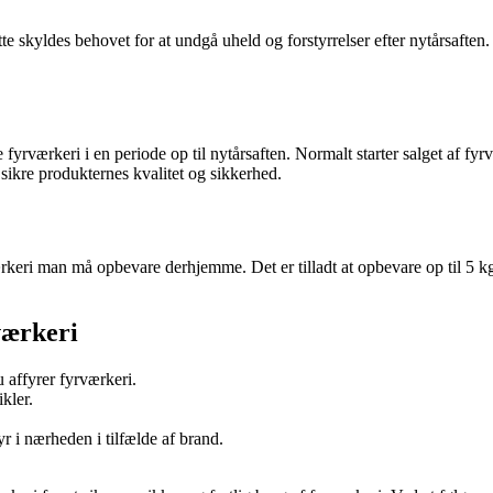
tte skyldes behovet for at undgå uheld og forstyrrelser efter nytårsaften
e fyrværkeri i en periode op til nytårsaften. Normalt starter salget af f
 sikre produkternes kvalitet og sikkerhed.
keri man må opbevare derhjemme. Det er tilladt at opbevare op til 5 kg 
værkeri
affyrer fyrværkeri.
kler.
yr i nærheden i tilfælde af brand.