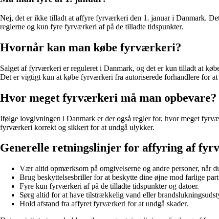
Nej, det er ikke tilladt at affyre fyrværkeri den 1. januar i Danmark. De
reglerne og kun fyre fyrværkeri af på de tilladte tidspunkter.
Hvornår kan man købe fyrværkeri?
Salget af fyrværkeri er reguleret i Danmark, og det er kun tilladt at køb
Det er vigtigt kun at købe fyrværkeri fra autoriserede forhandlere for at
Hvor meget fyrværkeri må man opbevare?
Ifølge lovgivningen i Danmark er der også regler for, hvor meget fyrvær
fyrværkeri korrekt og sikkert for at undgå ulykker.
Generelle retningslinjer for affyring af fyr
Vær altid opmærksom på omgivelserne og andre personer, når du 
Brug beskyttelsesbriller for at beskytte dine øjne mod farlige parti
Fyre kun fyrværkeri af på de tilladte tidspunkter og datoer.
Sørg altid for at have tilstrækkelig vand eller brandslukningsudst
Hold afstand fra affyret fyrværkeri for at undgå skader.