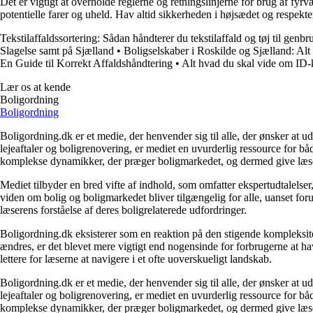
Det er vigtigt at overholde reglerne og retningslinjerne for brug af fyr
potentielle farer og uheld. Hav altid sikkerheden i højsædet og respek
Tekstilaffaldssortering: Sådan håndterer du tekstilaffald og tøj til genbr
Slagelse samt på Sjælland
•
Boligselskaber i Roskilde og Sjælland: Alt
En Guide til Korrekt Affaldshåndtering
•
Alt hvad du skal vide om ID-k
Lær os at kende
Boligordning
Boligordning
Boligordning.dk er et medie, der henvender sig til alle, der ønsker at 
lejeaftaler og boligrenovering, er mediet en uvurderlig ressource for b
komplekse dynamikker, der præger boligmarkedet, og dermed give læsern
Mediet tilbyder en bred vifte af indhold, som omfatter ekspertudtalelser
viden om bolig og boligmarkedet bliver tilgængelig for alle, uanset for
læserens forståelse af deres boligrelaterede udfordringer.
Boligordning.dk eksisterer som en reaktion på den stigende kompleksitet
ændres, er det blevet mere vigtigt end nogensinde for forbrugerne at hav
lettere for læserne at navigere i et ofte uoverskueligt landskab.
Boligordning.dk er et medie, der henvender sig til alle, der ønsker at 
lejeaftaler og boligrenovering, er mediet en uvurderlig ressource for b
komplekse dynamikker, der præger boligmarkedet, og dermed give læsern