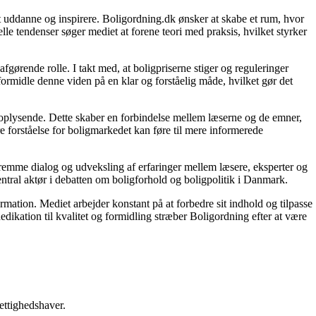
 at uddanne og inspirere. Boligordning.dk ønsker at skabe et rum, hvor
le tendenser søger mediet at forene teori med praksis, hvilket styrker
gørende rolle. I takt med, at boligpriserne stiger og reguleringer
 formidle denne viden på en klar og forståelig måde, hvilket gør det
g oplysende. Dette skaber en forbindelse mellem læserne og de emner,
re forståelse for boligmarkedet kan føre til mere informerede
 fremme dialog og udveksling af erfaringer mellem læsere, eksperter og
entral aktør i debatten om boligforhold og boligpolitik i Danmark.
ormation. Mediet arbejder konstant på at forbedre sit indhold og tilpasse
dikation til kvalitet og formidling stræber Boligordning efter at være
ettighedshaver.