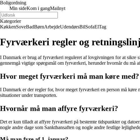
Boligordning
Min side
Kom i gang
Mailnyt
Kategorier
Køkken
Sove
Bad
Børn
Arbejde
Udendørs
Bil
Sofa
El
Tag
Fyrværkeri regler og retningsli
I Danmark er brug af fyrværkeri reguleret af lovgivningen for at sikre 
gennemgå vigtige spørgsmål om fyrværkeri, herunder hvornår du må af
Hvor meget fyrværkeri må man køre med?
I Danmark er der regler for, hvor meget fyrværkeri en person må køre med. 
situationer under transporten.
Hvornår må man affyre fyrværkeri?
Det er kun tilladt at affyre fyrværkeri på bestemte tidspunkter og datoe
nogle andre dage som Sankthansaften og nogle andre festlige lejlighede
Må man fyre af 1. januar?