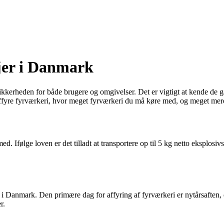
njer i Danmark
sikkerheden for både brugere og omgivelser. Det er vigtigt at kende de 
fyre fyrværkeri, hvor meget fyrværkeri du må køre med, og meget mer
Ifølge loven er det tilladt at transportere op til 5 kg netto eksplosivsto
r i Danmark. Den primære dag for affyring af fyrværkeri er nytårsaften, 
r.