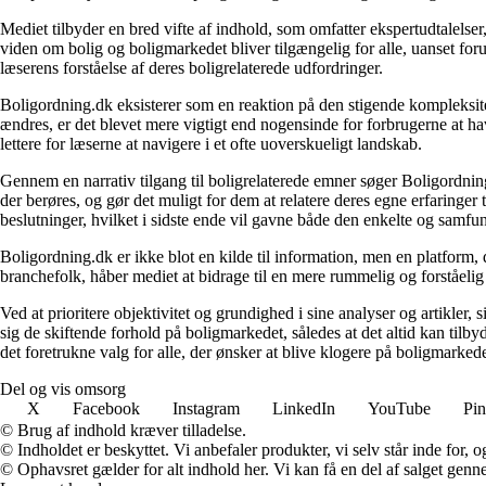
Mediet tilbyder en bred vifte af indhold, som omfatter ekspertudtalelser
viden om bolig og boligmarkedet bliver tilgængelig for alle, uanset for
læserens forståelse af deres boligrelaterede udfordringer.
Boligordning.dk eksisterer som en reaktion på den stigende kompleksitet
ændres, er det blevet mere vigtigt end nogensinde for forbrugerne at hav
lettere for læserne at navigere i et ofte uoverskueligt landskab.
Gennem en narrativ tilgang til boligrelaterede emner søger Boligordning
der berøres, og gør det muligt for dem at relatere deres egne erfaringer
beslutninger, hvilket i sidste ende vil gavne både den enkelte og samf
Boligordning.dk er ikke blot en kilde til information, men en platform
branchefolk, håber mediet at bidrage til en mere rummelig og forståelig
Ved at prioritere objektivitet og grundighed i sine analyser og artikler,
sig de skiftende forhold på boligmarkedet, således at det altid kan tilb
det foretrukne valg for alle, der ønsker at blive klogere på boligmarke
Del og vis omsorg
X
Facebook
Instagram
LinkedIn
YouTube
Pin
© Brug af indhold kræver tilladelse.
© Indholdet er beskyttet. Vi anbefaler produkter, vi selv står inde for
© Ophavsret gælder for alt indhold her. Vi kan få en del af salget genne