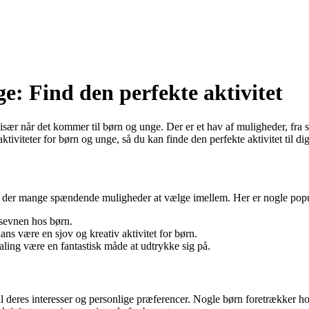
ge: Find den perfekte aktivitet
sær når det kommer til børn og unge. Der er et hav af muligheder, fra spo
saktiviteter for børn og unge, så du kan finde den perfekte aktivitet til dig
er, er der mange spændende muligheder at vælge imellem. Her er nogle pop
dsevnen hos børn.
ns være en sjov og kreativ aktivitet for børn.
ling være en fantastisk måde at udtrykke sig på.
n til deres interesser og personlige præferencer. Nogle børn foretrækker