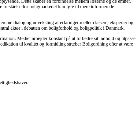
g oplysende. Dette skaber en forbindelse mellem læserne og de emner,
re forståelse for boligmarkedet kan føre til mere informerede
 fremme dialog og udveksling af erfaringer mellem læsere, eksperter og
entral aktør i debatten om boligforhold og boligpolitik i Danmark.
ormation. Mediet arbejder konstant på at forbedre sit indhold og tilpasse
dikation til kvalitet og formidling stræber Boligordning efter at være
ettighedshaver.