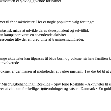
aktiviteten er sjov og givende for barnet.
r til fritidsaktiviteter. Her er nogle populære valg for unge:
tastisk måde at udvikle deres skuespiltalent og selvtillid.
kan kampsport være en spændende aktivitet.
nesscentre tilbyder en bred vifte af træningsmuligheder.
. Mange aktiviteter kan tilpasses til både børn og voksne, så hele familie
e involverede.
 voksne, er der masser af muligheder at vælge imellem. Tag dig tid til at 
 Misbrugsbehandling i Roskilde
•
Sjov ferie Roskilde – Aktiviteter til
er at vide om forskellige støtteordninger og satser i Danmark
•
En guid