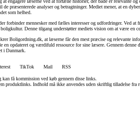
 at engagere læserne ved at fortælle historier, der både er relevante o
 til de præsenterede analyser og betragtninger. Mediet mener, at en dybe
undet som helhed.
, der forbinder mennesker med fælles interesser og udfordringer. Ved at
 boligkultur. Denne tilgang understøtter mediets vision om at være en c
 sikrer Boligordning.dk, at læserne får den mest præcise og relevante inf
yde en opdateret og værdifuld ressource for sine læsere. Gennem denne de
det i Danmark.
terest
TikTok
Mail
RSS
, og kan få kommission ved køb gennem disse links.
m produktlinks. Indhold må ikke anvendes uden skriftlig tilladelse fra r