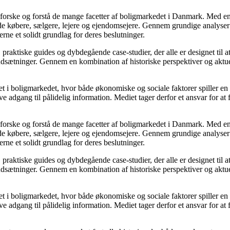
udforske og forstå de mange facetter af boligmarkedet i Danmark. Med en
åde købere, sælgere, lejere og ejendomsejere. Gennem grundige analyser 
e et solidt grundlag for deres beslutninger.
, praktiske guides og dybdegående case-studier, der alle er designet til
udsætninger. Gennem en kombination af historiske perspektiver og aktuel
 i boligmarkedet, hvor både økonomiske og sociale faktorer spiller en af
e adgang til pålidelig information. Mediet tager derfor et ansvar for at
udforske og forstå de mange facetter af boligmarkedet i Danmark. Med en
åde købere, sælgere, lejere og ejendomsejere. Gennem grundige analyser 
e et solidt grundlag for deres beslutninger.
, praktiske guides og dybdegående case-studier, der alle er designet til
udsætninger. Gennem en kombination af historiske perspektiver og aktuel
 i boligmarkedet, hvor både økonomiske og sociale faktorer spiller en af
e adgang til pålidelig information. Mediet tager derfor et ansvar for at