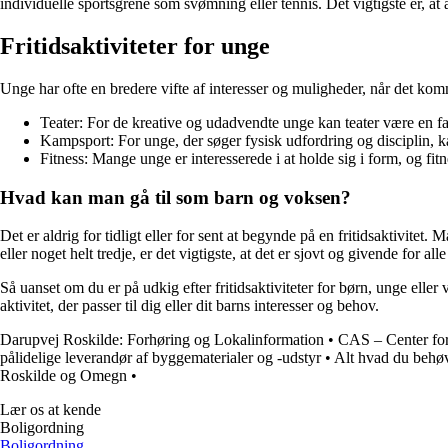
individuelle sportsgrene som svømning eller tennis. Det vigtigste er, at 
Fritidsaktiviteter for unge
Unge har ofte en bredere vifte af interesser og muligheder, når det komme
Teater: For de kreative og udadvendte unge kan teater være en fan
Kampsport: For unge, der søger fysisk udfordring og disciplin, 
Fitness: Mange unge er interesserede i at holde sig i form, og fit
Hvad kan man gå til som barn og voksen?
Det er aldrig for tidligt eller for sent at begynde på en fritidsaktivitet
eller noget helt tredje, er det vigtigste, at det er sjovt og givende for all
Så uanset om du er på udkig efter fritidsaktiviteter for børn, unge eller
aktivitet, der passer til dig eller dit barns interesser og behov.
Darupvej Roskilde: Forhøring og Lokalinformation
•
CAS – Center for
pålidelige leverandør af byggematerialer og -udstyr
•
Alt hvad du behøv
Roskilde og Omegn
•
Lær os at kende
Boligordning
Boligordning