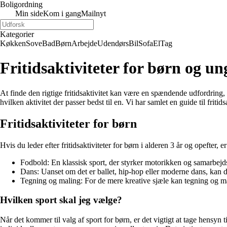
Boligordning
Min side
Kom i gang
Mailnyt
Kategorier
Køkken
Sove
Bad
Børn
Arbejde
Udendørs
Bil
Sofa
El
Tag
Fritidsaktiviteter for børn og un
At finde den rigtige fritidsaktivitet kan være en spændende udfordring, i
hvilken aktivitet der passer bedst til en. Vi har samlet en guide til fritid
Fritidsaktiviteter for børn
Hvis du leder efter fritidsaktiviteter for børn i alderen 3 år og opeft
Fodbold: En klassisk sport, der styrker motorikken og samarbej
Dans: Uanset om det er ballet, hip-hop eller moderne dans, kan da
Tegning og maling: For de mere kreative sjæle kan tegning og ma
Hvilken sport skal jeg vælge?
Når det kommer til valg af sport for børn, er det vigtigt at tage hensy