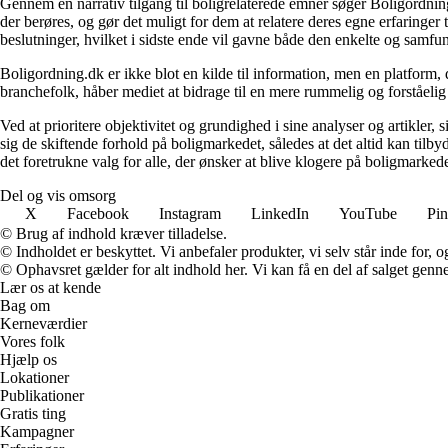
Gennem en narrativ tilgang til boligrelaterede emner søger Boligordning
der berøres, og gør det muligt for dem at relatere deres egne erfaringer
beslutninger, hvilket i sidste ende vil gavne både den enkelte og samf
Boligordning.dk er ikke blot en kilde til information, men en platform
branchefolk, håber mediet at bidrage til en mere rummelig og forståelig
Ved at prioritere objektivitet og grundighed i sine analyser og artikler,
sig de skiftende forhold på boligmarkedet, således at det altid kan tilb
det foretrukne valg for alle, der ønsker at blive klogere på boligmarke
Del og vis omsorg
X
Facebook
Instagram
LinkedIn
YouTube
Pin
© Brug af indhold kræver tilladelse.
© Indholdet er beskyttet. Vi anbefaler produkter, vi selv står inde for
© Ophavsret gælder for alt indhold her. Vi kan få en del af salget genne
Lær os at kende
Bag om
Kerneværdier
Vores folk
Hjælp os
Lokationer
Publikationer
Gratis ting
Kampagner