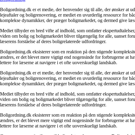
Boligordning.dk er et medie, der henvender sig til alle, der ønsker at 
lejeaftaler og boligrenovering, er mediet en uvurderlig ressource for b
komplekse dynamikker, der præger boligmarkedet, og dermed give læsern
Mediet tilbyder en bred vifte af indhold, som omfatter ekspertudtalelser
viden om bolig og boligmarkedet bliver tilgængelig for alle, uanset for
læserens forståelse af deres boligrelaterede udfordringer.
Boligordning.dk eksisterer som en reaktion på den stigende kompleksitet
ændres, er det blevet mere vigtigt end nogensinde for forbrugerne at hav
lettere for læserne at navigere i et ofte uoverskueligt landskab.
Boligordning.dk er et medie, der henvender sig til alle, der ønsker at 
lejeaftaler og boligrenovering, er mediet en uvurderlig ressource for b
komplekse dynamikker, der præger boligmarkedet, og dermed give læsern
Mediet tilbyder en bred vifte af indhold, som omfatter ekspertudtalelser
viden om bolig og boligmarkedet bliver tilgængelig for alle, uanset for
læserens forståelse af deres boligrelaterede udfordringer.
Boligordning.dk eksisterer som en reaktion på den stigende kompleksitet
ændres, er det blevet mere vigtigt end nogensinde for forbrugerne at hav
lettere for læserne at navigere i et ofte uoverskueligt landskab.