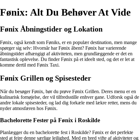
Fønix: Alt Du Behøver At Vide
Fønix Åbningstider og Lokation
Fønix, også kendt som Føniks, er en populær destination, men mange
spørger sig selv: Hvornår har Fønix åbent? Fønix har varierende
åbningstider afhængigt af aktiviteten, men grundlæggende er det en
fantastisk oplevelse. Du finder Fønix på et ideelt sted, og det er let at
komme dertil med Fønix Taxi.
Fønix Grillen og Spisesteder
Når du besøger Fønix, bør du prøve Fønix Grillen. Deres menu er en
kulinarisk fornøjelse, der vil tilfredsstille enhver gane. Udforsk også de
andre lokale spisesteder, og lad dig forkæle med lækre retter, mens du
nyder atmosfæren hos Fønix.
Bachelorette Fester på Fønix i Roskilde
Planlægger du en bachelorette fest i Roskilde? Fønix er det perfekte
sted at fejre denne særlige lejlighed. Med en bred vifte af aktiviteter og