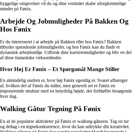
hyggelige omgivelser vil du og dine veninder skabe uforglemmelige
minder på Fønix.
Arbejde Og Jobmuligheder På Bakken Og
Hos Fønix
Er du interesseret i at arbejde på Bakken eller hos Fønix? Bakken
tilbyder spændende jobmuligheder, og hos Fønix kan du finde et
dynamisk arbejdsmiljø. Udforsk dine karrieremuligheder og bliv en del
af disse fantastiske virksomheder.
Hvor Høj Er Fønix – Et Spørgsmål Mange Stiller
En almindelig undren er, hvor høj Fønix egentlig er. Svaret afhænger
af, hvilken del af Fønix du måler, men generelt set er Fønix en
imponerende struktur med en betydelig højde, der forbløffer besøgende
hver dag.
Walking Gåtur Tegning På Fønix
En af de populære aktiviteter på Fønix er walking-gåturen. Tag en tur
og deltag i en tegnekonkurrence, hvor du kan udtrykke din kreativitet.
Walking-gåturen på Fønix har vundet popularitet blandt besøgende i