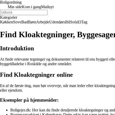
Boligordning
Min side
Kom i gang
Mailnyt
Kategorier
Køkken
Sove
Bad
Børn
Arbejde
Udendørs
Bil
Sofa
El
Tag
Find Kloaktegninger, Byggesager 
Introduktion
At finde relevante tegninger og dokumenter relateret til ens byggeri el
byggetilladelse i Roskilde og andre områder.
Find Kloaktegninger online
En af de første ting, man bør overveje, når man leder efter kloaktegnin
eller ejendom.
Eksempler på hjemmesider:
Boligejer.dk: Her kan du finde detaljerede kloaktegninger og an
Byggesagsarkivet i København: Dette arkiv kan være nyttigt, hv