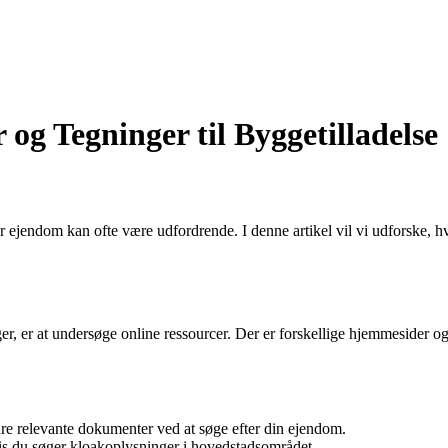
og Tegninger til Byggetilladelse
ler ejendom kan ofte være udfordrende. I denne artikel vil vi udforske, 
ger, er at undersøge online ressourcer. Der er forskellige hjemmesider 
dre relevante dokumenter ved at søge efter din ejendom.
is du søger kloakoplysninger i hovedstadsområdet.