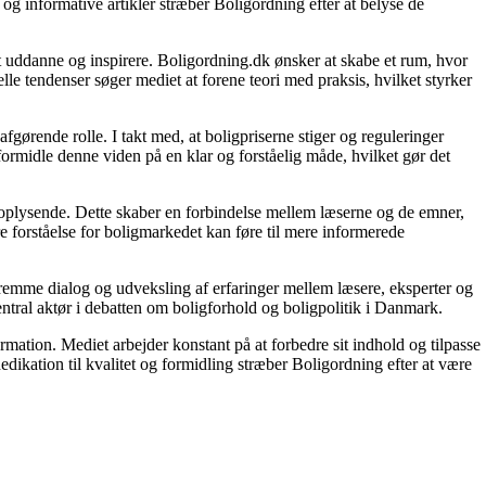
og informative artikler stræber Boligordning efter at belyse de
 at uddanne og inspirere. Boligordning.dk ønsker at skabe et rum, hvor
le tendenser søger mediet at forene teori med praksis, hvilket styrker
gørende rolle. I takt med, at boligpriserne stiger og reguleringer
 formidle denne viden på en klar og forståelig måde, hvilket gør det
g oplysende. Dette skaber en forbindelse mellem læserne og de emner,
re forståelse for boligmarkedet kan føre til mere informerede
 fremme dialog og udveksling af erfaringer mellem læsere, eksperter og
entral aktør i debatten om boligforhold og boligpolitik i Danmark.
ormation. Mediet arbejder konstant på at forbedre sit indhold og tilpasse
dikation til kvalitet og formidling stræber Boligordning efter at være