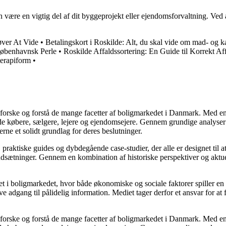
 være en vigtig del af dit byggeprojekt eller ejendomsforvaltning. Ved at
øver At Vide
•
Betalingskort i Roskilde: Alt, du skal vide om mad- og k
øbenhavnsk Perle
•
Roskilde Affaldssortering: En Guide til Korrekt Af
terapiform
•
udforske og forstå de mange facetter af boligmarkedet i Danmark. Med en
åde købere, sælgere, lejere og ejendomsejere. Gennem grundige analyser 
e et solidt grundlag for deres beslutninger.
, praktiske guides og dybdegående case-studier, der alle er designet til
udsætninger. Gennem en kombination af historiske perspektiver og aktuel
 i boligmarkedet, hvor både økonomiske og sociale faktorer spiller en af
e adgang til pålidelig information. Mediet tager derfor et ansvar for at
udforske og forstå de mange facetter af boligmarkedet i Danmark. Med en