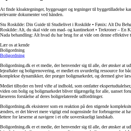
At finde kloaktegninger, byggesager og tegninger til byggetilladelse kan
relevante dokumenter ved hånden.
Stu Roskilde: Din Guide til Studielivet i Roskilde
•
Fønix: Alt Du Beh
Roskilde: Alt, du skal vide om mad- og kantinekort
•
Trekroner – En K
Nada behandling: Alt hvad du har brug for at vide om denne effektive 
Lær os at kende
Boligordning
Boligordning
Boligordning.dk er et medie, der henvender sig til alle, der ønsker at 
lejeaftaler og boligrenovering, er mediet en uvurderlig ressource for b
komplekse dynamikker, der præger boligmarkedet, og dermed give læsern
Mediet tilbyder en bred vifte af indhold, som omfatter ekspertudtalelser
viden om bolig og boligmarkedet bliver tilgængelig for alle, uanset for
læserens forståelse af deres boligrelaterede udfordringer.
Boligordning.dk eksisterer som en reaktion på den stigende kompleksitet
ændres, er det blevet mere vigtigt end nogensinde for forbrugerne at hav
lettere for læserne at navigere i et ofte uoverskueligt landskab.
Boligordning.dk er et medie, der henvender sig til alle, der ønsker at 