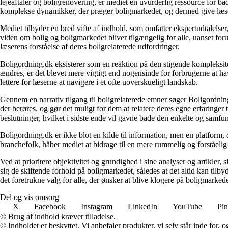
lejeaftaler og boligrenovering, er mediet en uvurderlig ressource for b
komplekse dynamikker, der præger boligmarkedet, og dermed give læsern
Mediet tilbyder en bred vifte af indhold, som omfatter ekspertudtalelser
viden om bolig og boligmarkedet bliver tilgængelig for alle, uanset for
læserens forståelse af deres boligrelaterede udfordringer.
Boligordning.dk eksisterer som en reaktion på den stigende kompleksitet
ændres, er det blevet mere vigtigt end nogensinde for forbrugerne at hav
lettere for læserne at navigere i et ofte uoverskueligt landskab.
Gennem en narrativ tilgang til boligrelaterede emner søger Boligordning
der berøres, og gør det muligt for dem at relatere deres egne erfaringer
beslutninger, hvilket i sidste ende vil gavne både den enkelte og samf
Boligordning.dk er ikke blot en kilde til information, men en platform
branchefolk, håber mediet at bidrage til en mere rummelig og forståelig
Ved at prioritere objektivitet og grundighed i sine analyser og artikler,
sig de skiftende forhold på boligmarkedet, således at det altid kan tilb
det foretrukne valg for alle, der ønsker at blive klogere på boligmarke
Del og vis omsorg
X
Facebook
Instagram
LinkedIn
YouTube
Pin
© Brug af indhold kræver tilladelse.
© Indholdet er beskyttet. Vi anbefaler produkter, vi selv står inde for