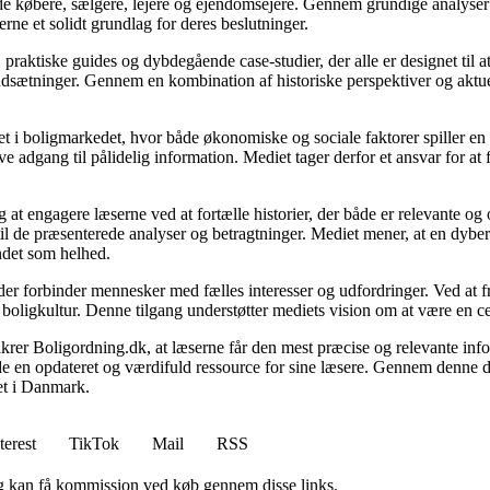
åde købere, sælgere, lejere og ejendomsejere. Gennem grundige analyser 
e et solidt grundlag for deres beslutninger.
, praktiske guides og dybdegående case-studier, der alle er designet til
udsætninger. Gennem en kombination af historiske perspektiver og aktuel
 i boligmarkedet, hvor både økonomiske og sociale faktorer spiller en af
e adgang til pålidelig information. Mediet tager derfor et ansvar for at
 at engagere læserne ved at fortælle historier, der både er relevante o
 til de præsenterede analyser og betragtninger. Mediet mener, at en dybe
undet som helhed.
, der forbinder mennesker med fælles interesser og udfordringer. Ved at
 boligkultur. Denne tilgang understøtter mediets vision om at være en c
 sikrer Boligordning.dk, at læserne får den mest præcise og relevante inf
yde en opdateret og værdifuld ressource for sine læsere. Gennem denne de
det i Danmark.
terest
TikTok
Mail
RSS
, og kan få kommission ved køb gennem disse links.