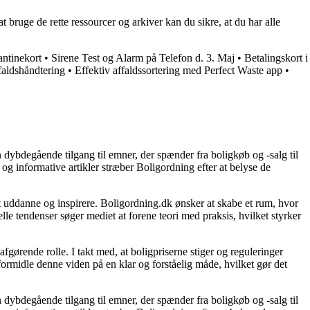
 bruge de rette ressourcer og arkiver kan du sikre, at du har alle
antinekort
•
Sirene Test og Alarm på Telefon d. 3. Maj
•
Betalingskort i
faldshåndtering
•
Effektiv affaldssortering med Perfect Waste app
•
 dybdegående tilgang til emner, der spænder fra boligkøb og -salg til
og informative artikler stræber Boligordning efter at belyse de
 at uddanne og inspirere. Boligordning.dk ønsker at skabe et rum, hvor
le tendenser søger mediet at forene teori med praksis, hvilket styrker
gørende rolle. I takt med, at boligpriserne stiger og reguleringer
 formidle denne viden på en klar og forståelig måde, hvilket gør det
 dybdegående tilgang til emner, der spænder fra boligkøb og -salg til