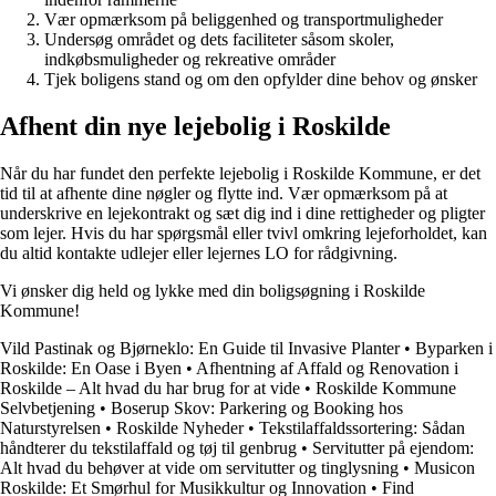
Vær opmærksom på beliggenhed og transportmuligheder
Undersøg området og dets faciliteter såsom skoler,
indkøbsmuligheder og rekreative områder
Tjek boligens stand og om den opfylder dine behov og ønsker
Afhent din nye lejebolig i Roskilde
Når du har fundet den perfekte lejebolig i Roskilde Kommune, er det
tid til at afhente dine nøgler og flytte ind. Vær opmærksom på at
underskrive en lejekontrakt og sæt dig ind i dine rettigheder og pligter
som lejer. Hvis du har spørgsmål eller tvivl omkring lejeforholdet, kan
du altid kontakte udlejer eller lejernes LO for rådgivning.
Vi ønsker dig held og lykke med din boligsøgning i Roskilde
Kommune!
Vild Pastinak og Bjørneklo: En Guide til Invasive Planter
•
Byparken i
Roskilde: En Oase i Byen
•
Afhentning af Affald og Renovation i
Roskilde – Alt hvad du har brug for at vide
•
Roskilde Kommune
Selvbetjening
•
Boserup Skov: Parkering og Booking hos
Naturstyrelsen
•
Roskilde Nyheder
•
Tekstilaffaldssortering: Sådan
håndterer du tekstilaffald og tøj til genbrug
•
Servitutter på ejendom:
Alt hvad du behøver at vide om servitutter og tinglysning
•
Musicon
Roskilde: Et Smørhul for Musikkultur og Innovation
•
Find