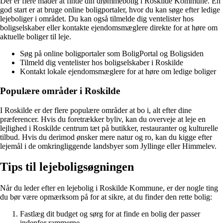
Der er flere måder at finde din drømmebolig i Roskilde Kommune. En
god start er at bruge online boligportaler, hvor du kan søge efter ledige
lejeboliger i området. Du kan også tilmelde dig ventelister hos
boligselskaber eller kontakte ejendomsmæglere direkte for at høre om
aktuelle boliger til leje.
Søg på online boligportaler som BoligPortal og Boligsiden
Tilmeld dig ventelister hos boligselskaber i Roskilde
Kontakt lokale ejendomsmæglere for at høre om ledige boliger
Populære områder i Roskilde
I Roskilde er der flere populære områder at bo i, alt efter dine
præferencer. Hvis du foretrækker byliv, kan du overveje at leje en
lejlighed i Roskilde centrum tæt på butikker, restauranter og kulturelle
tilbud. Hvis du derimod ønsker mere natur og ro, kan du kigge efter
lejemål i de omkringliggende landsbyer som Jyllinge eller Himmelev.
Tips til lejeboligsøgningen
Når du leder efter en lejebolig i Roskilde Kommune, er der nogle ting
du bør være opmærksom på for at sikre, at du finder den rette bolig:
Fastlæg dit budget og sørg for at finde en bolig der passer
indenfor rammerne