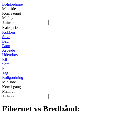
Boligordning
Min side
Kom i gang
Mailnyt
Kategorier
Køkken
Sove
Bad
Børn
Arbejde
Udendørs
Bil
Sofa
El
Tag
Boligordning
Min side
Kom i gang
Mailnyt
Fibernet vs Bredbånd: