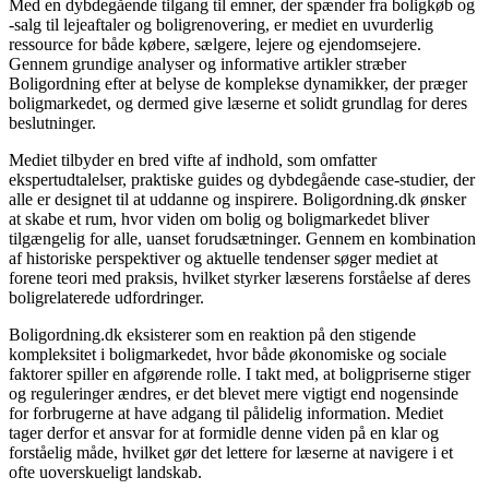
Med en dybdegående tilgang til emner, der spænder fra boligkøb og
-salg til lejeaftaler og boligrenovering, er mediet en uvurderlig
ressource for både købere, sælgere, lejere og ejendomsejere.
Gennem grundige analyser og informative artikler stræber
Boligordning efter at belyse de komplekse dynamikker, der præger
boligmarkedet, og dermed give læserne et solidt grundlag for deres
beslutninger.
Mediet tilbyder en bred vifte af indhold, som omfatter
ekspertudtalelser, praktiske guides og dybdegående case-studier, der
alle er designet til at uddanne og inspirere. Boligordning.dk ønsker
at skabe et rum, hvor viden om bolig og boligmarkedet bliver
tilgængelig for alle, uanset forudsætninger. Gennem en kombination
af historiske perspektiver og aktuelle tendenser søger mediet at
forene teori med praksis, hvilket styrker læserens forståelse af deres
boligrelaterede udfordringer.
Boligordning.dk eksisterer som en reaktion på den stigende
kompleksitet i boligmarkedet, hvor både økonomiske og sociale
faktorer spiller en afgørende rolle. I takt med, at boligpriserne stiger
og reguleringer ændres, er det blevet mere vigtigt end nogensinde
for forbrugerne at have adgang til pålidelig information. Mediet
tager derfor et ansvar for at formidle denne viden på en klar og
forståelig måde, hvilket gør det lettere for læserne at navigere i et
ofte uoverskueligt landskab.