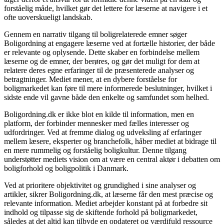
forståelig måde, hvilket gør det lettere for læserne at navigere i et
ofte uoverskueligt landskab.
Gennem en narrativ tilgang til boligrelaterede emner søger
Boligordning at engagere læserne ved at fortælle historier, der både
er relevante og oplysende. Dette skaber en forbindelse mellem
læserne og de emner, der berøres, og gør det muligt for dem at
relatere deres egne erfaringer til de præsenterede analyser og
betragtninger. Mediet mener, at en dybere forståelse for
boligmarkedet kan føre til mere informerede beslutninger, hvilket i
sidste ende vil gavne både den enkelte og samfundet som helhed.
Boligordning.dk er ikke blot en kilde til information, men en
platform, der forbinder mennesker med fælles interesser og
udfordringer. Ved at fremme dialog og udveksling af erfaringer
mellem læsere, eksperter og branchefolk, håber mediet at bidrage til
en mere rummelig og forståelig boligkultur. Denne tilgang
understøtter mediets vision om at være en central aktør i debatten om
boligforhold og boligpolitik i Danmark.
Ved at prioritere objektivitet og grundighed i sine analyser og
artikler, sikrer Boligordning.dk, at læserne får den mest præcise og
relevante information. Mediet arbejder konstant på at forbedre sit
indhold og tilpasse sig de skiftende forhold på boligmarkedet,
således at det altid kan tilbyde en opdateret og værdifuld ressource