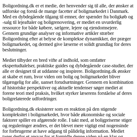
Boligordning.dk er et medie, der henvender sig til alle, der ønsker at
udforske og forstå de mange facetter af boligmarkedet i Danmark.
Med en dybdegående tilgang til emner, der spænder fra boligkøb og
-salg til lejeaftaler og boligrenovering, er mediet en uvurderlig
ressource for både købere, sælgere, lejere og ejendomsejere.
Gennem grundige analyser og informative artikler stræber
Boligordning efter at belyse de komplekse dynamikker, der præger
boligmarkedet, og dermed give læserne et solidt grundlag for deres
beslutninger.
Mediet tilbyder en bred vifte af indhold, som omfatter
ekspertudtalelser, praktiske guides og dybdegående case-studier, der
alle er designet til at uddanne og inspirere. Boligordning.dk ønsker
at skabe et rum, hvor viden om bolig og boligmarkedet bliver
tilgængelig for alle, uanset forudsætninger. Gennem en kombination
af historiske perspektiver og aktuelle tendenser søger mediet at
forene teori med praksis, hvilket styrker læserens forståelse af deres
boligrelaterede udfordringer.
Boligordning.dk eksisterer som en reaktion på den stigende
kompleksitet i boligmarkedet, hvor både økonomiske og sociale
faktorer spiller en afgørende rolle. I takt med, at boligpriserne stiger
og reguleringer ændres, er det blevet mere vigtigt end nogensinde
for forbrugerne at have adgang til pålidelig information. Mediet
tager derfor et ansvar for at formidle denne viden på en klar og