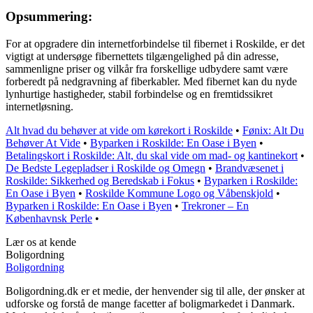
Opsummering:
For at opgradere din internetforbindelse til fibernet i Roskilde, er det
vigtigt at undersøge fibernettets tilgængelighed på din adresse,
sammenligne priser og vilkår fra forskellige udbydere samt være
forberedt på nedgravning af fiberkabler. Med fibernet kan du nyde
lynhurtige hastigheder, stabil forbindelse og en fremtidssikret
internetløsning.
Alt hvad du behøver at vide om kørekort i Roskilde
•
Fønix: Alt Du
Behøver At Vide
•
Byparken i Roskilde: En Oase i Byen
•
Betalingskort i Roskilde: Alt, du skal vide om mad- og kantinekort
•
De Bedste Legepladser i Roskilde og Omegn
•
Brandvæsenet i
Roskilde: Sikkerhed og Beredskab i Fokus
•
Byparken i Roskilde:
En Oase i Byen
•
Roskilde Kommune Logo og Våbenskjold
•
Byparken i Roskilde: En Oase i Byen
•
Trekroner – En
Københavnsk Perle
•
Lær os at kende
Boligordning
Boligordning
Boligordning.dk er et medie, der henvender sig til alle, der ønsker at
udforske og forstå de mange facetter af boligmarkedet i Danmark.