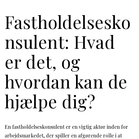
Fastholdelsesko
nsulent: Hvad
er det, og
hvordan kan de
hjælpe dig?
En fastholdelseskonsulent er en vigtig aktør inden for
arbejdsmarkedet, der spiller en afgørende rolle i at