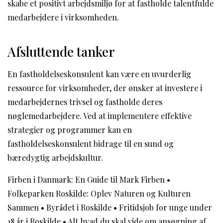
skabe et positivt arbejdsmiljø for at fastholde talentfulde
medarbejdere i virksomheden.
Afsluttende tanker
En fastholdelseskonsulent kan være en uvurderlig
ressource for virksomheder, der ønsker at investere i
medarbejdernes trivsel og fastholde deres
nøglemedarbejdere. Ved at implementere effektive
strategier og programmer kan en
fastholdelseskonsulent bidrage til en sund og
bæredygtig arbejdskultur.
Firben i Danmark: En Guide til Mark Firben
•
Folkeparken Roskilde: Oplev Naturen og Kulturen
Sammen
•
Byrådet i Roskilde
•
Fritidsjob for unge under
18 år i Roskilde
•
Alt hvad du skal vide om ansøgning af