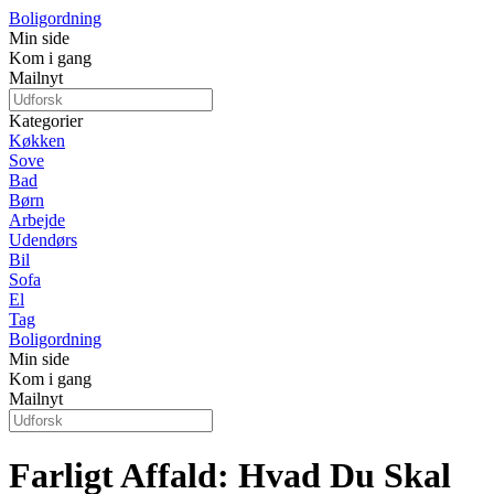
Boligordning
Min side
Kom i gang
Mailnyt
Kategorier
Køkken
Sove
Bad
Børn
Arbejde
Udendørs
Bil
Sofa
El
Tag
Boligordning
Min side
Kom i gang
Mailnyt
Farligt Affald: Hvad Du Skal