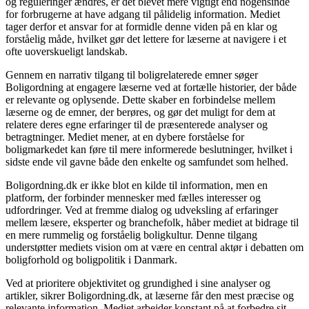
og reguleringer ændres, er det blevet mere vigtigt end nogensinde
for forbrugerne at have adgang til pålidelig information. Mediet
tager derfor et ansvar for at formidle denne viden på en klar og
forståelig måde, hvilket gør det lettere for læserne at navigere i et
ofte uoverskueligt landskab.
Gennem en narrativ tilgang til boligrelaterede emner søger
Boligordning at engagere læserne ved at fortælle historier, der både
er relevante og oplysende. Dette skaber en forbindelse mellem
læserne og de emner, der berøres, og gør det muligt for dem at
relatere deres egne erfaringer til de præsenterede analyser og
betragtninger. Mediet mener, at en dybere forståelse for
boligmarkedet kan føre til mere informerede beslutninger, hvilket i
sidste ende vil gavne både den enkelte og samfundet som helhed.
Boligordning.dk er ikke blot en kilde til information, men en
platform, der forbinder mennesker med fælles interesser og
udfordringer. Ved at fremme dialog og udveksling af erfaringer
mellem læsere, eksperter og branchefolk, håber mediet at bidrage til
en mere rummelig og forståelig boligkultur. Denne tilgang
understøtter mediets vision om at være en central aktør i debatten om
boligforhold og boligpolitik i Danmark.
Ved at prioritere objektivitet og grundighed i sine analyser og
artikler, sikrer Boligordning.dk, at læserne får den mest præcise og
relevante information. Mediet arbejder konstant på at forbedre sit