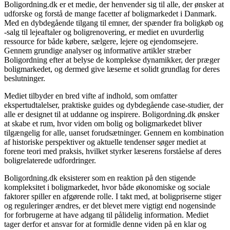
Boligordning.dk er et medie, der henvender sig til alle, der ønsker at
udforske og forstå de mange facetter af boligmarkedet i Danmark.
Med en dybdegående tilgang til emner, der spænder fra boligkøb og
-salg til lejeaftaler og boligrenovering, er mediet en uvurderlig
ressource for både købere, sælgere, lejere og ejendomsejere.
Gennem grundige analyser og informative artikler stræber
Boligordning efter at belyse de komplekse dynamikker, der præger
boligmarkedet, og dermed give læserne et solidt grundlag for deres
beslutninger.
Mediet tilbyder en bred vifte af indhold, som omfatter
ekspertudtalelser, praktiske guides og dybdegående case-studier, der
alle er designet til at uddanne og inspirere. Boligordning.dk ønsker
at skabe et rum, hvor viden om bolig og boligmarkedet bliver
tilgængelig for alle, uanset forudsætninger. Gennem en kombination
af historiske perspektiver og aktuelle tendenser søger mediet at
forene teori med praksis, hvilket styrker læserens forståelse af deres
boligrelaterede udfordringer.
Boligordning.dk eksisterer som en reaktion på den stigende
kompleksitet i boligmarkedet, hvor både økonomiske og sociale
faktorer spiller en afgørende rolle. I takt med, at boligpriserne stiger
og reguleringer ændres, er det blevet mere vigtigt end nogensinde
for forbrugerne at have adgang til pålidelig information. Mediet
tager derfor et ansvar for at formidle denne viden på en klar og