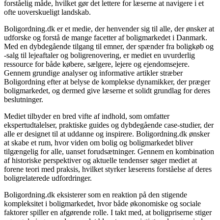
forståelig måde, hvilket gør det lettere for læserne at navigere i et
ofte uoverskueligt landskab.
Boligordning.dk er et medie, der henvender sig til alle, der ønsker at
udforske og forstå de mange facetter af boligmarkedet i Danmark.
Med en dybdegående tilgang til emner, der spænder fra boligkøb og
-salg til lejeaftaler og boligrenovering, er mediet en uvurderlig
ressource for både købere, sælgere, lejere og ejendomsejere.
Gennem grundige analyser og informative artikler stræber
Boligordning efter at belyse de komplekse dynamikker, der præger
boligmarkedet, og dermed give læserne et solidt grundlag for deres
beslutninger.
Mediet tilbyder en bred vifte af indhold, som omfatter
ekspertudtalelser, praktiske guides og dybdegående case-studier, der
alle er designet til at uddanne og inspirere. Boligordning.dk ønsker
at skabe et rum, hvor viden om bolig og boligmarkedet bliver
tilgængelig for alle, uanset forudsætninger. Gennem en kombination
af historiske perspektiver og aktuelle tendenser søger mediet at
forene teori med praksis, hvilket styrker læserens forståelse af deres
boligrelaterede udfordringer.
Boligordning.dk eksisterer som en reaktion på den stigende
kompleksitet i boligmarkedet, hvor både økonomiske og sociale
faktorer spiller en afgørende rolle. I takt med, at boligpriserne stiger