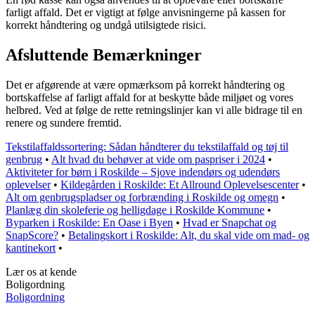
farligt affald. Det er vigtigt at følge anvisningerne på kassen for
korrekt håndtering og undgå utilsigtede risici.
Afsluttende Bemærkninger
Det er afgørende at være opmærksom på korrekt håndtering og
bortskaffelse af farligt affald for at beskytte både miljøet og vores
helbred. Ved at følge de rette retningslinjer kan vi alle bidrage til en
renere og sundere fremtid.
Tekstilaffaldssortering: Sådan håndterer du tekstilaffald og tøj til
genbrug
•
Alt hvad du behøver at vide om paspriser i 2024
•
Aktiviteter for børn i Roskilde – Sjove indendørs og udendørs
oplevelser
•
Kildegården i Roskilde: Et Allround Oplevelsescenter
•
Alt om genbrugspladser og forbrænding i Roskilde og omegn
•
Planlæg din skoleferie og helligdage i Roskilde Kommune
•
Byparken i Roskilde: En Oase i Byen
•
Hvad er Snapchat og
SnapScore?
•
Betalingskort i Roskilde: Alt, du skal vide om mad- og
kantinekort
•
Lær os at kende
Boligordning
Boligordning