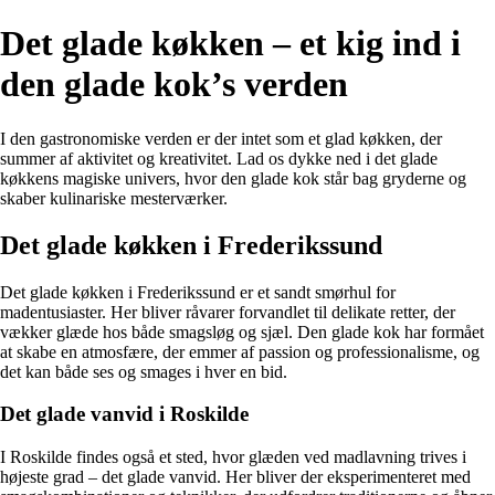
Det glade køkken – et kig ind i
den glade kok’s verden
I den gastronomiske verden er der intet som et glad køkken, der
summer af aktivitet og kreativitet. Lad os dykke ned i det glade
køkkens magiske univers, hvor den glade kok står bag gryderne og
skaber kulinariske mesterværker.
Det glade køkken i Frederikssund
Det glade køkken i Frederikssund er et sandt smørhul for
madentusiaster. Her bliver råvarer forvandlet til delikate retter, der
vækker glæde hos både smagsløg og sjæl. Den glade kok har formået
at skabe en atmosfære, der emmer af passion og professionalisme, og
det kan både ses og smages i hver en bid.
Det glade vanvid i Roskilde
I Roskilde findes også et sted, hvor glæden ved madlavning trives i
højeste grad – det glade vanvid. Her bliver der eksperimenteret med