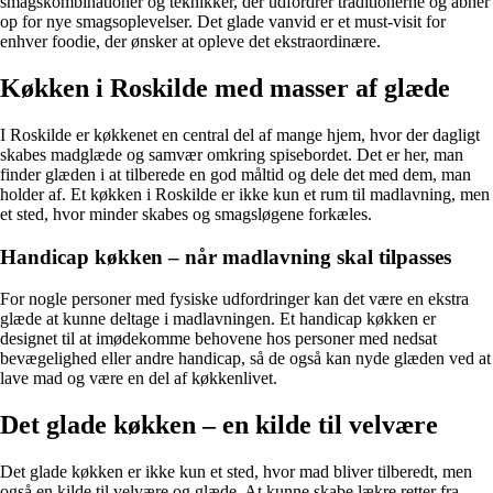
smagskombinationer og teknikker, der udfordrer traditionerne og åbner
op for nye smagsoplevelser. Det glade vanvid er et must-visit for
enhver foodie, der ønsker at opleve det ekstraordinære.
Køkken i Roskilde med masser af glæde
I Roskilde er køkkenet en central del af mange hjem, hvor der dagligt
skabes madglæde og samvær omkring spisebordet. Det er her, man
finder glæden i at tilberede en god måltid og dele det med dem, man
holder af. Et køkken i Roskilde er ikke kun et rum til madlavning, men
et sted, hvor minder skabes og smagsløgene forkæles.
Handicap køkken – når madlavning skal tilpasses
For nogle personer med fysiske udfordringer kan det være en ekstra
glæde at kunne deltage i madlavningen. Et handicap køkken er
designet til at imødekomme behovene hos personer med nedsat
bevægelighed eller andre handicap, så de også kan nyde glæden ved at
lave mad og være en del af køkkenlivet.
Det glade køkken – en kilde til velvære
Det glade køkken er ikke kun et sted, hvor mad bliver tilberedt, men
også en kilde til velvære og glæde. At kunne skabe lækre retter fra