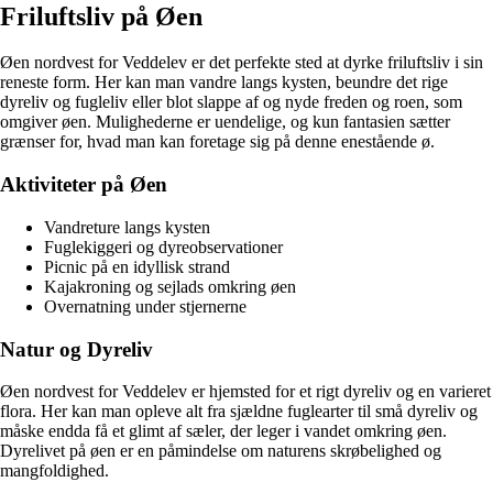
Friluftsliv på Øen
Øen nordvest for Veddelev er det perfekte sted at dyrke friluftsliv i sin
reneste form. Her kan man vandre langs kysten, beundre det rige
dyreliv og fugleliv eller blot slappe af og nyde freden og roen, som
omgiver øen. Mulighederne er uendelige, og kun fantasien sætter
grænser for, hvad man kan foretage sig på denne enestående ø.
Aktiviteter på Øen
Vandreture langs kysten
Fuglekiggeri og dyreobservationer
Picnic på en idyllisk strand
Kajakroning og sejlads omkring øen
Overnatning under stjernerne
Natur og Dyreliv
Øen nordvest for Veddelev er hjemsted for et rigt dyreliv og en varieret
flora. Her kan man opleve alt fra sjældne fuglearter til små dyreliv og
måske endda få et glimt af sæler, der leger i vandet omkring øen.
Dyrelivet på øen er en påmindelse om naturens skrøbelighed og
mangfoldighed.