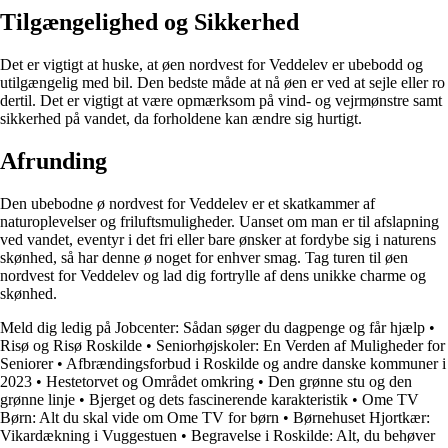
Tilgængelighed og Sikkerhed
Det er vigtigt at huske, at øen nordvest for Veddelev er ubebodd og
utilgængelig med bil. Den bedste måde at nå øen er ved at sejle eller ro
dertil. Det er vigtigt at være opmærksom på vind- og vejrmønstre samt
sikkerhed på vandet, da forholdene kan ændre sig hurtigt.
Afrunding
Den ubebodne ø nordvest for Veddelev er et skatkammer af
naturoplevelser og friluftsmuligheder. Uanset om man er til afslapning
ved vandet, eventyr i det fri eller bare ønsker at fordybe sig i naturens
skønhed, så har denne ø noget for enhver smag. Tag turen til øen
nordvest for Veddelev og lad dig fortrylle af dens unikke charme og
skønhed.
Meld dig ledig på Jobcenter: Sådan søger du dagpenge og får hjælp
•
Risø og Risø Roskilde
•
Seniorhøjskoler: En Verden af Muligheder for
Seniorer
•
Afbrændingsforbud i Roskilde og andre danske kommuner i
2023
•
Hestetorvet og Området omkring
•
Den grønne stu og den
grønne linje
•
Bjerget og dets fascinerende karakteristik
•
Ome TV
Børn: Alt du skal vide om Ome TV for børn
•
Børnehuset Hjortkær:
Vikardækning i Vuggestuen
•
Begravelse i Roskilde: Alt, du behøver