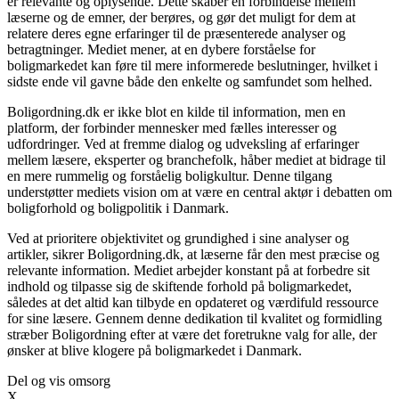
er relevante og oplysende. Dette skaber en forbindelse mellem
læserne og de emner, der berøres, og gør det muligt for dem at
relatere deres egne erfaringer til de præsenterede analyser og
betragtninger. Mediet mener, at en dybere forståelse for
boligmarkedet kan føre til mere informerede beslutninger, hvilket i
sidste ende vil gavne både den enkelte og samfundet som helhed.
Boligordning.dk er ikke blot en kilde til information, men en
platform, der forbinder mennesker med fælles interesser og
udfordringer. Ved at fremme dialog og udveksling af erfaringer
mellem læsere, eksperter og branchefolk, håber mediet at bidrage til
en mere rummelig og forståelig boligkultur. Denne tilgang
understøtter mediets vision om at være en central aktør i debatten om
boligforhold og boligpolitik i Danmark.
Ved at prioritere objektivitet og grundighed i sine analyser og
artikler, sikrer Boligordning.dk, at læserne får den mest præcise og
relevante information. Mediet arbejder konstant på at forbedre sit
indhold og tilpasse sig de skiftende forhold på boligmarkedet,
således at det altid kan tilbyde en opdateret og værdifuld ressource
for sine læsere. Gennem denne dedikation til kvalitet og formidling
stræber Boligordning efter at være det foretrukne valg for alle, der
ønsker at blive klogere på boligmarkedet i Danmark.
Del og vis omsorg
X