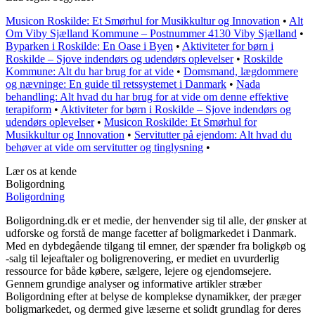
Musicon Roskilde: Et Smørhul for Musikkultur og Innovation
•
Alt
Om Viby Sjælland Kommune – Postnummer 4130 Viby Sjælland
•
Byparken i Roskilde: En Oase i Byen
•
Aktiviteter for børn i
Roskilde – Sjove indendørs og udendørs oplevelser
•
Roskilde
Kommune: Alt du har brug for at vide
•
Domsmand, lægdommere
og nævninge: En guide til retssystemet i Danmark
•
Nada
behandling: Alt hvad du har brug for at vide om denne effektive
terapiform
•
Aktiviteter for børn i Roskilde – Sjove indendørs og
udendørs oplevelser
•
Musicon Roskilde: Et Smørhul for
Musikkultur og Innovation
•
Servitutter på ejendom: Alt hvad du
behøver at vide om servitutter og tinglysning
•
Lær os at kende
Boligordning
Boligordning
Boligordning.dk er et medie, der henvender sig til alle, der ønsker at
udforske og forstå de mange facetter af boligmarkedet i Danmark.
Med en dybdegående tilgang til emner, der spænder fra boligkøb og
-salg til lejeaftaler og boligrenovering, er mediet en uvurderlig
ressource for både købere, sælgere, lejere og ejendomsejere.
Gennem grundige analyser og informative artikler stræber
Boligordning efter at belyse de komplekse dynamikker, der præger
boligmarkedet, og dermed give læserne et solidt grundlag for deres