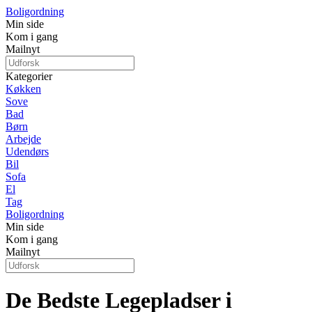
Boligordning
Min side
Kom i gang
Mailnyt
Kategorier
Køkken
Sove
Bad
Børn
Arbejde
Udendørs
Bil
Sofa
El
Tag
Boligordning
Min side
Kom i gang
Mailnyt
De Bedste Legepladser i