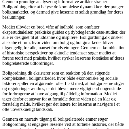
Gennem grundige analyser og informative artikler stræber
Boligordning efter at belyse de komplekse dynamikker, der præger
boligmarkedet, og dermed give læserne et solidt grundlag for deres
beslutninger.
Mediet tilbyder en bred vifte af indhold, som omfatter
ekspertudtalelser, praktiske guides og dybdegående case-studier, der
alle er designet til at uddanne og inspirere. Boligordning.dk ønsker
at skabe et rum, hvor viden om bolig og boligmarkedet bliver
tilgængelig for alle, uanset forudsætninger. Gennem en kombination
af historiske perspektiver og aktuelle tendenser søger mediet at
forene teori med praksis, hvilket styrker læserens forståelse af deres
boligrelaterede udfordringer.
Boligordning.dk eksisterer som en reaktion på den stigende
kompleksitet i boligmarkedet, hvor både økonomiske og sociale
faktorer spiller en afgørende rolle. I takt med, at boligpriserne stiger
og reguleringer ændres, er det blevet mere vigtigt end nogensinde
for forbrugerne at have adgang til pålidelig information. Mediet
tager derfor et ansvar for at formidle denne viden på en klar og
forståelig måde, hvilket gør det lettere for læserne at navigere i et
ofte uoverskueligt landskab.
Gennem en narrativ tilgang til boligrelaterede emner søger
Boligordning at engagere læserne ved at fortælle historier, der både