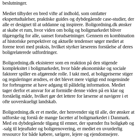
beslutninger.
Mediet tilbyder en bred vifte af indhold, som omfatter
ekspertudtalelser, praktiske guides og dybdegående case-studier, der
alle er designet til at uddanne og inspirere. Boligordning.dk ønsker
at skabe et rum, hvor viden om bolig og boligmarkedet bliver
tilgængelig for alle, uanset forudsætninger. Gennem en kombination
af historiske perspektiver og aktuelle tendenser søger mediet at
forene teori med praksis, hvilket styrker læserens forståelse af deres
boligrelaterede udfordringer.
Boligordning.dk eksisterer som en reaktion på den stigende
kompleksitet i boligmarkedet, hvor både økonomiske og sociale
faktorer spiller en afgørende rolle. I takt med, at boligpriserne stiger
og reguleringer ændres, er det blevet mere vigtigt end nogensinde
for forbrugerne at have adgang til pålidelig information. Mediet
tager derfor et ansvar for at formidle denne viden på en klar og
forståelig måde, hvilket gør det lettere for læserne at navigere i et
ofte uoverskueligt landskab.
Boligordning.dk er et medie, der henvender sig til alle, der ønsker at
udforske og forstå de mange facetter af boligmarkedet i Danmark.
Med en dybdegående tilgang til emner, der spænder fra boligkøb og
-salg til lejeaftaler og boligrenovering, er mediet en uvurderlig
ressource for både købere, sælgere, lejere og ejendomsejere.