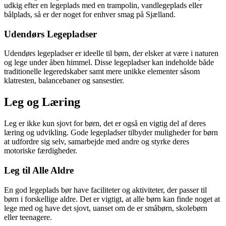
udkig efter en legeplads med en trampolin, vandlegeplads eller
bålplads, så er der noget for enhver smag på Sjælland.
Udendørs Legepladser
Udendørs legepladser er ideelle til børn, der elsker at være i naturen
og lege under åben himmel. Disse legepladser kan indeholde både
traditionelle legeredskaber samt mere unikke elementer såsom
klatresten, balancebaner og sansestier.
Leg og Læring
Leg er ikke kun sjovt for børn, det er også en vigtig del af deres
læring og udvikling. Gode legepladser tilbyder muligheder for børn
at udfordre sig selv, samarbejde med andre og styrke deres
motoriske færdigheder.
Leg til Alle Aldre
En god legeplads bør have faciliteter og aktiviteter, der passer til
børn i forskellige aldre. Det er vigtigt, at alle børn kan finde noget at
lege med og have det sjovt, uanset om de er småbørn, skolebørn
eller teenagere.