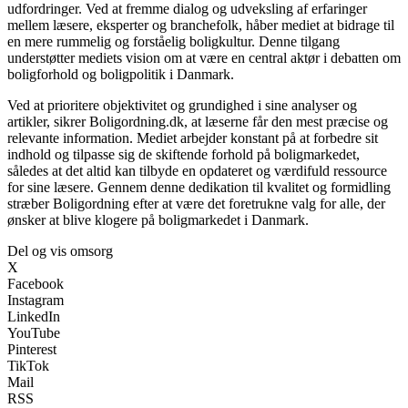
udfordringer. Ved at fremme dialog og udveksling af erfaringer
mellem læsere, eksperter og branchefolk, håber mediet at bidrage til
en mere rummelig og forståelig boligkultur. Denne tilgang
understøtter mediets vision om at være en central aktør i debatten om
boligforhold og boligpolitik i Danmark.
Ved at prioritere objektivitet og grundighed i sine analyser og
artikler, sikrer Boligordning.dk, at læserne får den mest præcise og
relevante information. Mediet arbejder konstant på at forbedre sit
indhold og tilpasse sig de skiftende forhold på boligmarkedet,
således at det altid kan tilbyde en opdateret og værdifuld ressource
for sine læsere. Gennem denne dedikation til kvalitet og formidling
stræber Boligordning efter at være det foretrukne valg for alle, der
ønsker at blive klogere på boligmarkedet i Danmark.
Del og vis omsorg
X
Facebook
Instagram
LinkedIn
YouTube
Pinterest
TikTok
Mail
RSS