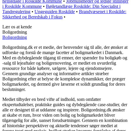
helligdage i Roskilde Kommune
•
Jobmuligheder og ledige stillinger
i Roskilde Kommune
•
Bøjletandlæge Roskilde: Din Specialist i
Tandregulering
•
Ungeguiden Roskilde
•
Brandvæsenet i Roskilde:
Sikkerhed og Beredskab i Fokus
•
Lær os at kende
Boligordning
Boligordning
Boligordning.dk er et medie, der henvender sig til alle, der ønsker at
udforske og forstå de mange facetter af boligmarkedet i Danmark.
Med en dybdegående tilgang til emner, der spænder fra boligkøb og
-salg til lejeaftaler og boligrenovering, er mediet en uvurderlig
ressource for både købere, sælgere, lejere og ejendomsejere.
Gennem grundige analyser og informative artikler stræber
Boligordning efter at belyse de komplekse dynamikker, der præger
boligmarkedet, og dermed give læserne et solidt grundlag for deres
beslutninger.
Mediet tilbyder en bred vifte af indhold, som omfatter
ekspertudtalelser, praktiske guides og dybdegående case-studier, der
alle er designet til at uddanne og inspirere. Boligordning.dk ønsker
at skabe et rum, hvor viden om bolig og boligmarkedet bliver
tilgængelig for alle, uanset forudsætninger. Gennem en kombination
af historiske perspektiver og aktuelle tendenser søger mediet at
forene teori med praksis, hvilket styrker læserens forståelse af deres