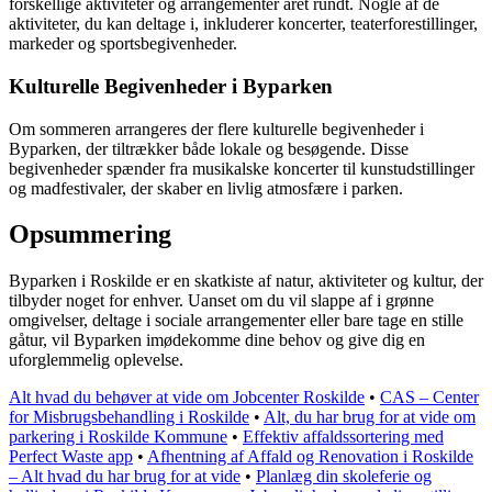
forskellige aktiviteter og arrangementer året rundt. Nogle af de
aktiviteter, du kan deltage i, inkluderer koncerter, teaterforestillinger,
markeder og sportsbegivenheder.
Kulturelle Begivenheder i Byparken
Om sommeren arrangeres der flere kulturelle begivenheder i
Byparken, der tiltrækker både lokale og besøgende. Disse
begivenheder spænder fra musikalske koncerter til kunstudstillinger
og madfestivaler, der skaber en livlig atmosfære i parken.
Opsummering
Byparken i Roskilde er en skatkiste af natur, aktiviteter og kultur, der
tilbyder noget for enhver. Uanset om du vil slappe af i grønne
omgivelser, deltage i sociale arrangementer eller bare tage en stille
gåtur, vil Byparken imødekomme dine behov og give dig en
uforglemmelig oplevelse.
Alt hvad du behøver at vide om Jobcenter Roskilde
•
CAS – Center
for Misbrugsbehandling i Roskilde
•
Alt, du har brug for at vide om
parkering i Roskilde Kommune
•
Effektiv affaldssortering med
Perfect Waste app
•
Afhentning af Affald og Renovation i Roskilde
– Alt hvad du har brug for at vide
•
Planlæg din skoleferie og