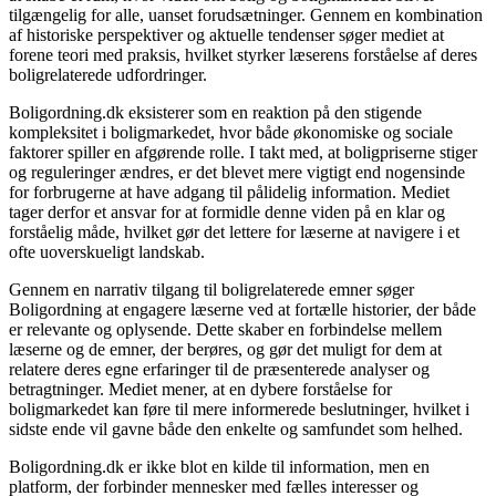
tilgængelig for alle, uanset forudsætninger. Gennem en kombination
af historiske perspektiver og aktuelle tendenser søger mediet at
forene teori med praksis, hvilket styrker læserens forståelse af deres
boligrelaterede udfordringer.
Boligordning.dk eksisterer som en reaktion på den stigende
kompleksitet i boligmarkedet, hvor både økonomiske og sociale
faktorer spiller en afgørende rolle. I takt med, at boligpriserne stiger
og reguleringer ændres, er det blevet mere vigtigt end nogensinde
for forbrugerne at have adgang til pålidelig information. Mediet
tager derfor et ansvar for at formidle denne viden på en klar og
forståelig måde, hvilket gør det lettere for læserne at navigere i et
ofte uoverskueligt landskab.
Gennem en narrativ tilgang til boligrelaterede emner søger
Boligordning at engagere læserne ved at fortælle historier, der både
er relevante og oplysende. Dette skaber en forbindelse mellem
læserne og de emner, der berøres, og gør det muligt for dem at
relatere deres egne erfaringer til de præsenterede analyser og
betragtninger. Mediet mener, at en dybere forståelse for
boligmarkedet kan føre til mere informerede beslutninger, hvilket i
sidste ende vil gavne både den enkelte og samfundet som helhed.
Boligordning.dk er ikke blot en kilde til information, men en
platform, der forbinder mennesker med fælles interesser og