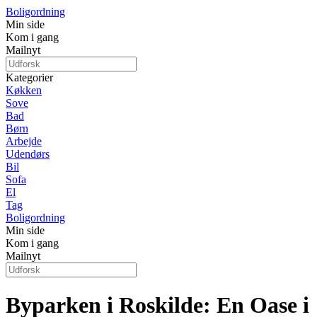
Boligordning
Min side
Kom i gang
Mailnyt
Kategorier
Køkken
Sove
Bad
Børn
Arbejde
Udendørs
Bil
Sofa
El
Tag
Boligordning
Min side
Kom i gang
Mailnyt
Byparken i Roskilde: En Oase i