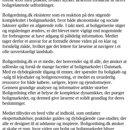
boligrelaterede udfordringer.
Boligordning.dk eksisterer som en reaktion på den stigende
kompleksitet i boligmarkedet, hvor både økonomiske og sociale
faktorer spiller en afgørende rolle. I takt med, at boligpriserne stiger
og reguleringer ændres, er det blevet mere vigtigt end nogensinde
for forbrugerne at have adgang til pålidelig information. Mediet
tager derfor et ansvar for at formidle denne viden på en klar og
forståelig måde, hvilket gør det lettere for læserne at navigere i et
ofte uoverskueligt landskab.
Boligordning.dk er et medie, der henvender sig til alle, der ønsker at
udforske og forstå de mange facetter af boligmarkedet i Danmark.
Med en dybdegående tilgang til emner, der spænder fra boligkøb og
-salg til lejeaftaler og boligrenovering, er mediet en uvurderlig
ressource for både købere, sælgere, lejere og ejendomsejere.
Gennem grundige analyser og informative artikler stræber
Boligordning efter at belyse de komplekse dynamikker, der præger
boligmarkedet, og dermed give læserne et solidt grundlag for deres
beslutninger.
Mediet tilbyder en bred vifte af indhold, som omfatter
ekspertudtalelser, praktiske guides og dybdegående case-studier, der
alle er designet til at uddanne og inspirere. Boligordning.dk ønsker
at skabe et rum, hvor viden om bolig og boligmarkedet bliver