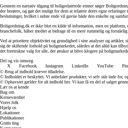
Gennem en narrativ tilgang til boligrelaterede emner søger Boligordning
der berøres, og gør det muligt for dem at relatere deres egne erfaringer
beslutninger, hvilket i sidste ende vil gavne både den enkelte og samf
Boligordning.dk er ikke blot en kilde til information, men en platform
branchefolk, håber mediet at bidrage til en mere rummelig og forståelig
Ved at prioritere objektivitet og grundighed i sine analyser og artikler,
sig de skiftende forhold på boligmarkedet, således at det altid kan tilb
det foretrukne valg for alle, der ønsker at blive klogere på boligmarke
Del og vis omsorg
X
Facebook
Instagram
LinkedIn
YouTube
Pin
© Brug af indhold kræver tilladelse.
© Indholdet er beskyttet. Vi anbefaler produkter, vi selv står inde for
© Ophavsret gælder for alt indhold her. Vi kan få en del af salget genne
Lær os at kende
Bag om
Kerneværdier
Vores folk
Hjælp os
Lokationer
Publikationer
Gratis ting