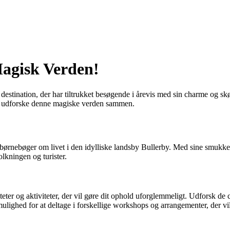
agisk Verden!
estination, der har tiltrukket besøgende i årevis med sin charme og skøn
 os udforske denne magiske verden sammen.
e børnebøger om livet i den idylliske landsby Bullerby. Med sine smukke
lkningen og turister.
ter og aktiviteter, der vil gøre dit ophold uforglemmeligt. Udforsk de c
lighed for at deltage i forskellige workshops og arrangementer, der vil