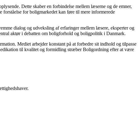
g oplysende. Dette skaber en forbindelse mellem læserne og de emner,
re forståelse for boligmarkedet kan føre til mere informerede
 fremme dialog og udveksling af erfaringer mellem læsere, eksperter og
entral aktør i debatten om boligforhold og boligpolitik i Danmark.
ormation. Mediet arbejder konstant på at forbedre sit indhold og tilpasse
dikation til kvalitet og formidling stræber Boligordning efter at være
ettighedshaver.