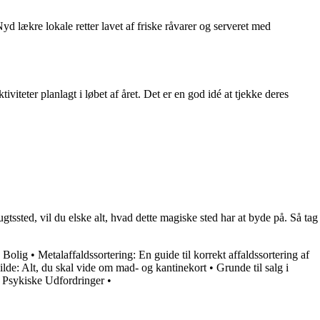
d lækre lokale retter lavet af friske råvarer og serveret med
iviteter planlagt i løbet af året. Det er en god idé at tjekke deres
ugtssted, vil du elske alt, hvad dette magiske sted har at byde på. Så tag
n Bolig
•
Metalaffaldssortering: En guide til korrekt affaldssortering af
ilde: Alt, du skal vide om mad- og kantinekort
•
Grunde til salg i
d Psykiske Udfordringer
•