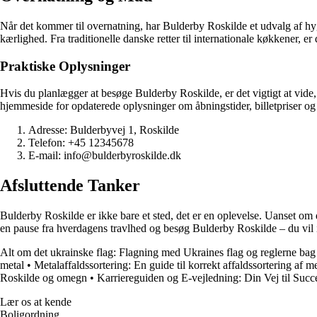
Når det kommer til overnatning, har Bulderby Roskilde et udvalg af hygge
kærlighed. Fra traditionelle danske retter til internationale køkkener, e
Praktiske Oplysninger
Hvis du planlægger at besøge Bulderby Roskilde, er det vigtigt at vide, at
hjemmeside for opdaterede oplysninger om åbningstider, billetpriser og
Adresse: Bulderbyvej 1, Roskilde
Telefon: +45 12345678
E-mail: info@bulderbyroskilde.dk
Afsluttende Tanker
Bulderby Roskilde er ikke bare et sted, det er en oplevelse. Uanset om du 
en pause fra hverdagens travlhed og besøg Bulderby Roskilde – du vil i
Alt om det ukrainske flag: Flagning med Ukraines flag og reglerne bag
metal
•
Metalaffaldssortering: En guide til korrekt affaldssortering af me
Roskilde og omegn
•
Karriereguiden og E-vejledning: Din Vej til Succ
Lær os at kende
Boligordning