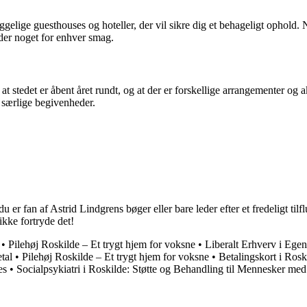
lige guesthouses og hoteller, der vil sikre dig et behageligt ophold. Ny
r der noget for enhver smag.
 stedet er åbent året rundt, og at der er forskellige arrangementer og akt
 særlige begivenheder.
er fan af Astrid Lindgrens bøger eller bare leder efter et fredeligt tilfl
kke fortryde det!
•
Pilehøj Roskilde – Et trygt hjem for voksne
•
Liberalt Erhverv i Ege
tal
•
Pilehøj Roskilde – Et trygt hjem for voksne
•
Betalingskort i Rosk
es
•
Socialpsykiatri i Roskilde: Støtte og Behandling til Mennesker me