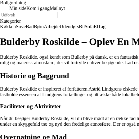
Boligordning
Min side
Kom i gang
Mailnyt
Kategorier
Køkken
Sove
Bad
Børn
Arbejde
Udendørs
Bil
Sofa
El
Tag
Bulderby Roskilde – Oplev En M
Bulderby Roskilde, også kendt som Bullerby på dansk, er en fantastisk d
rolig og malerisk atmosfære, der vil fortrylle enhver besøgende. Lad
Historie og Baggrund
Bulderby Roskilde er inspireret af forfatteren Astrid Lindgrens elsked
fastholde essensen af Lindgrens fortællinger og tiltrække både lokalbefo
Faciliteter og Aktiviteter
Når du besøger Bulderby Roskilde, vil du blive mødt af en række facilite
under en skyggefuld træ og nyd den fredelige atmosfære. Der er også mu
Overnatning og Mad