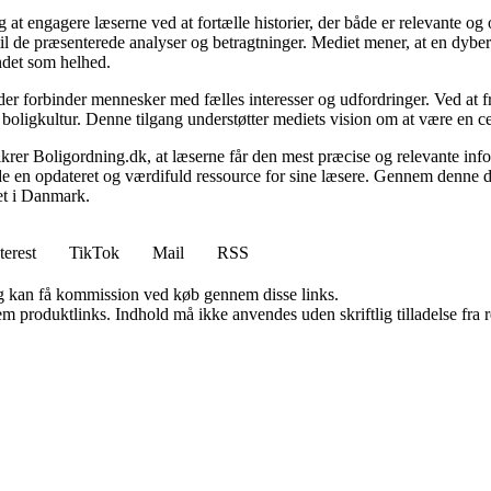
 at engagere læserne ved at fortælle historier, der både er relevante o
 til de præsenterede analyser og betragtninger. Mediet mener, at en dybe
undet som helhed.
, der forbinder mennesker med fælles interesser og udfordringer. Ved at
 boligkultur. Denne tilgang understøtter mediets vision om at være en c
 sikrer Boligordning.dk, at læserne får den mest præcise og relevante inf
yde en opdateret og værdifuld ressource for sine læsere. Gennem denne de
det i Danmark.
terest
TikTok
Mail
RSS
, og kan få kommission ved køb gennem disse links.
m produktlinks. Indhold må ikke anvendes uden skriftlig tilladelse fra r