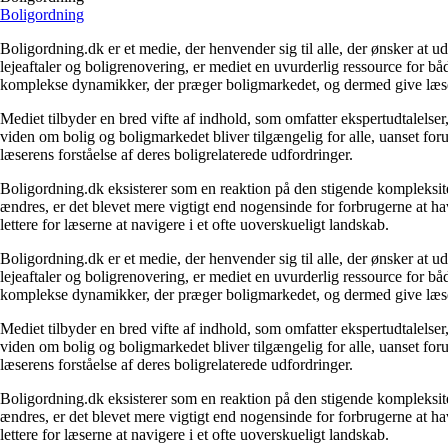
Boligordning
Boligordning.dk er et medie, der henvender sig til alle, der ønsker at 
lejeaftaler og boligrenovering, er mediet en uvurderlig ressource for b
komplekse dynamikker, der præger boligmarkedet, og dermed give læsern
Mediet tilbyder en bred vifte af indhold, som omfatter ekspertudtalelser
viden om bolig og boligmarkedet bliver tilgængelig for alle, uanset for
læserens forståelse af deres boligrelaterede udfordringer.
Boligordning.dk eksisterer som en reaktion på den stigende kompleksitet
ændres, er det blevet mere vigtigt end nogensinde for forbrugerne at hav
lettere for læserne at navigere i et ofte uoverskueligt landskab.
Boligordning.dk er et medie, der henvender sig til alle, der ønsker at 
lejeaftaler og boligrenovering, er mediet en uvurderlig ressource for b
komplekse dynamikker, der præger boligmarkedet, og dermed give læsern
Mediet tilbyder en bred vifte af indhold, som omfatter ekspertudtalelser
viden om bolig og boligmarkedet bliver tilgængelig for alle, uanset for
læserens forståelse af deres boligrelaterede udfordringer.
Boligordning.dk eksisterer som en reaktion på den stigende kompleksitet
ændres, er det blevet mere vigtigt end nogensinde for forbrugerne at hav
lettere for læserne at navigere i et ofte uoverskueligt landskab.