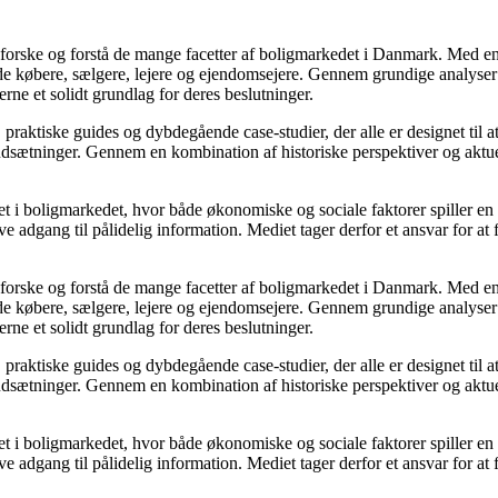
udforske og forstå de mange facetter af boligmarkedet i Danmark. Med en
åde købere, sælgere, lejere og ejendomsejere. Gennem grundige analyser 
e et solidt grundlag for deres beslutninger.
, praktiske guides og dybdegående case-studier, der alle er designet til
udsætninger. Gennem en kombination af historiske perspektiver og aktuel
 i boligmarkedet, hvor både økonomiske og sociale faktorer spiller en af
e adgang til pålidelig information. Mediet tager derfor et ansvar for at
udforske og forstå de mange facetter af boligmarkedet i Danmark. Med en
åde købere, sælgere, lejere og ejendomsejere. Gennem grundige analyser 
e et solidt grundlag for deres beslutninger.
, praktiske guides og dybdegående case-studier, der alle er designet til
udsætninger. Gennem en kombination af historiske perspektiver og aktuel
 i boligmarkedet, hvor både økonomiske og sociale faktorer spiller en af
e adgang til pålidelig information. Mediet tager derfor et ansvar for at