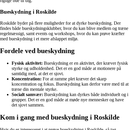
rigtige bue til dig.
Bueskydning i Roskilde
Roskilde byder på flere muligheder for at dyrke bueskydning. Der
findes både bueskydningsklubber, hvor du kan blive medlem og træne
regelmæssigt, samt events og workshops, hvor du kan prøve kræfter
med bueskydning i et mere afslappet miljø.
Fordele ved bueskydning
Fysisk aktivitet:
Bueskydning er en aktivitet, der kræver fysisk
styrke og udholdenhed. Det er en god måde at motionere på
samtidig med, at det er sjovt.
Koncentration:
For at ramme plet kræver det skarp
koncentration og fokus. Bueskydning kan derfor være med til at
træne din mentale styrke.
Socialt samvær:
Bueskydning kan dyrkes både individuelt og i
grupper. Det er en god måde at møde nye mennesker og have
det sjovt sammen.
Kom i gang med bueskydning i Roskilde
Hvis du er interesseret i at prøve bueskydning i Roskilde, så tag