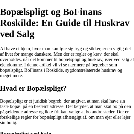
Bopælspligt og BoFinans
Roskilde: En Guide til Huskrav
ved Salg
At have et hjem, hvor man kan føle sig tryg og sikker, er en vigtig del
af livet for mange danskere. Men der er regler og krav, der skal
overholdes, når det kommer til bopælspligt og huskrav, især ved salg af
ejendomme. I denne artikel vil vi se nærmere på begreber som
bopælspligt, BoFinans i Roskilde, sygdomsrelaterede huskrav og
meget mere.
Hvad er Bopælspligt?
Bopælspligt er et juridisk begreb, der angiver, at man skal have sin
faste bopæl på en bestemt adresse. Det betyder, at man skal bo på den
pågældende adresse og ikke frit kan vælge at bo andre steder. Der er
forskellige regler for bopælspligt afhængigt af, om man ejer eller lejer
sin bolig.
Bopælspligt ved Salg