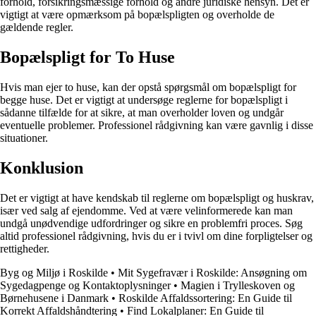
forhold, forsikringsmæssige forhold og andre juridiske hensyn. Det er
vigtigt at være opmærksom på bopælspligten og overholde de
gældende regler.
Bopælspligt for To Huse
Hvis man ejer to huse, kan der opstå spørgsmål om bopælspligt for
begge huse. Det er vigtigt at undersøge reglerne for bopælspligt i
sådanne tilfælde for at sikre, at man overholder loven og undgår
eventuelle problemer. Professionel rådgivning kan være gavnlig i disse
situationer.
Konklusion
Det er vigtigt at have kendskab til reglerne om bopælspligt og huskrav,
især ved salg af ejendomme. Ved at være velinformerede kan man
undgå unødvendige udfordringer og sikre en problemfri proces. Søg
altid professionel rådgivning, hvis du er i tvivl om dine forpligtelser og
rettigheder.
Byg og Miljø i Roskilde
•
Mit Sygefravær i Roskilde: Ansøgning om
Sygedagpenge og Kontaktoplysninger
•
Magien i Trylleskoven og
Børnehusene i Danmark
•
Roskilde Affaldssortering: En Guide til
Korrekt Affaldshåndtering
•
Find Lokalplaner: En Guide til