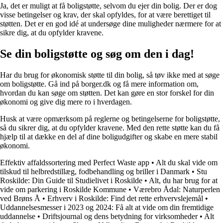
Ja, det er muligt at få boligstøtte, selvom du ejer din bolig. Der er dog
visse betingelser og krav, der skal opfyldes, for at være berettiget til
støtten. Det er en god idé at undersøge dine muligheder nærmere for at
sikre dig, at du opfylder kravene.
Se din boligstøtte og søg om den i dag!
Har du brug for økonomisk støtte til din bolig, så tøv ikke med at søge
om boligstøtte. Gå ind på borger.dk og få mere information om,
hvordan du kan søge om støtten. Det kan gøre en stor forskel for din
økonomi og give dig mere ro i hverdagen.
Husk at være opmærksom på reglerne og betingelserne for boligstøtte,
så du sikrer dig, at du opfylder kravene. Med den rette støtte kan du få
hjælp til at dække en del af dine boligudgifter og skabe en mere stabil
økonomi.
Effektiv affaldssortering med Perfect Waste app
•
Alt du skal vide om
tilskud til helbredstillæg, fodbehandling og briller i Danmark
•
Stu
Roskilde: Din Guide til Studielivet i Roskilde
•
Alt, du har brug for at
vide om parkering i Roskilde Kommune
•
Værebro Ådal: Naturperlen
ved Brøns Å
•
Erhverv i Roskilde: Find det rette erhvervslejemål
•
Uddannelsesmesser i 2023 og 2024: Få alt at vide om din fremtidige
uddannelse
•
Driftsjournal og dens betydning for virksomheder
•
Alt